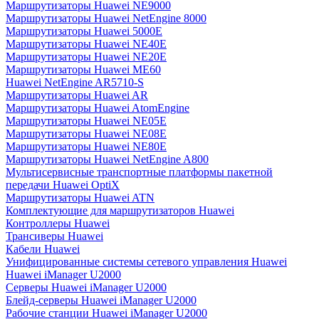
Маршрутизаторы Huawei NE9000
Маршрутизаторы Huawei NetEngine 8000
Маршрутизаторы Huawei 5000E
Маршрутизаторы Huawei NE40E
Маршрутизаторы Huawei NE20E
Маршрутизаторы Huawei ME60
Huawei NetEngine AR5710-S
Маршрутизаторы Huawei AR
Маршрутизаторы Huawei AtomEngine
Маршрутизаторы Huawei NE05E
Маршрутизаторы Huawei NE08E
Маршрутизаторы Huawei NE80E
Маршрутизаторы Huawei NetEngine A800
Мультисервисные транспортные платформы пакетной
передачи Huawei OptiX
Маршрутизаторы Huawei ATN
Комплектующие для маршрутизаторов Huawei
Контроллеры Huawei
Трансиверы Huawei
Кабели Huawei
Унифицированные системы сетевого управления Huawei
Huawei iManager U2000
Серверы Huawei iManager U2000
Блейд-серверы Huawei iManager U2000
Рабочие станции Huawei iManager U2000