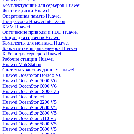
Комплектующие для серверов Huawei
Жесткие диски Huawei
Оперативная память Huawei
Процессоры Huawei Intel Xeon
KVM Huawei
Оптические приводы и FDD Huawei
Опции для серверов Huawei
Комплекты для монтажа Huawei
Блоки питания для серверов Huawei
Кабели для серверов Huawei
Рабочие станции Huawei
Huawei MateStation
Системы хранения данных Huawei
Huawei OceanStor Dorado V6
Huawei OceanStor 5000 V6
Huawei OceanStor 6000 V6
Huawei OceanStor 18000 V6
Huawei OceanProtect
Huawei OceanStor 2200 V5
Huawei OceanStor 2600 V5
Huawei OceanStor 2800 V5
Huawei OceanStor 5110 V5
Huawei OceanStor 5800 V5
Huawei OceanStor 5600 V5