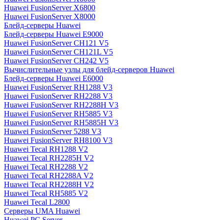
Huawei FusionServer X6800
Huawei FusionServer X8000
Блейд-серверы Huawei
Блейд-серверы Huawei E9000
Huawei FusionServer CH121 V5
Huawei FusionServer CH121L V5
Huawei FusionServer CH242 V5
Вычислительные узлы для блейд-серверов Huawei
Блейд-серверы Huawei E6000
Huawei FusionServer RH1288 V3
Huawei FusionServer RH2288 V3
Huawei FusionServer RH2288H V3
Huawei FusionServer RH5885 V3
Huawei FusionServer RH5885H V3
Huawei FusionServer 5288 V3
Huawei FusionServer RH8100 V3
Huawei Tecal RH1288 V2
Huawei Tecal RH2285H V2
Huawei Tecal RH2288 V2
Huawei Tecal RH2288A V2
Huawei Tecal RH2288H V2
Huawei Tecal RH5885 V2
Huawei Tecal L2800
Серверы UMA Huawei
Huawei PC Server