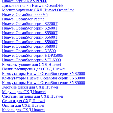
Huawei серии NAS N2000
Дисковые полки Huawei OceanDisk
Масштабируемые СХД Huawei OceanStor
Huawei OceanStor 9000 V5
Huawei OceanStor Pacific
Huawei OceanStor серии S2200T
Huawei OceanStor серии S2600T
Huawei OceanStor серии S5500T
Huawei OceanStor серии S5600T
Huawei OceanStor серии S5800T
Huawei OceanStor серии S6800T
Huawei OceanStor серии N8500
Huawei OceanStor серии HDP3500E
Huawei OceanStor серии VTL6900
Комплектующие для СХД Huawei
Полки расширения для СХД Huawei
Коммутаторы Huawei OceanStor серии SNS2000
Коммутаторы Huawei OceanStor серии SNS3000
Коммутаторы Huawei OceanStor серии SNS5000
Жесткие диски для СХД Huawei
Модули для СХД Huawei
Системы питания для СХД Huawei
Стойки для СХД Huawei
Опции для СХД Huawei
Кабели для СХД Huawei