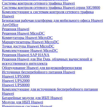
Системы контроля сетевого трафика Huawei
Системы контроля сетевого трафика Huawei серии SIG9800
Комплектующие к системам контроля сетевого трафика
Huawei
Безопасная рабочая платформа для мобильного офиса Huawei
AnyOffice
Решения Huawei
Решения Huawei MicroDC
Коммутаторы Huawei MicroDC
Маршрутизаторы Huawei MicroDC
Точки доступа Huawei MicroDC
Комплектующие Huawei MicroDC
Решения Huawei SAP HANA
Решения Huawei для Big Data, облачных вычислений и
искусственного интеллекта
Оборудование Huawei для видеоконференцсвязи
Источники бесперебойного питания Huawei
Huawei UPS5000
Huawei UPS2000
Huawei UPS8000
Комплектующие для источников бесперебойного питания
Huawei
Батарейные модули для ИБП Huawei
Модули для ИБП Huawei
Инверторные системы Huawei