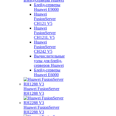
Блейд-серверы Huawei
Блейд-серверы
Huawei E9000
Huawei
FusionServer
CH121 V5
Huawei
FusionServer
CH121L V5
Huawei
FusionServer
CH242 V5
Вычислительные
узлы для блейд-
серверов Huawei
Блейд-серверы
Huawei E6000
Huawei FusionServer
RH1288 V3
Huawei FusionServer
RH2288 V3