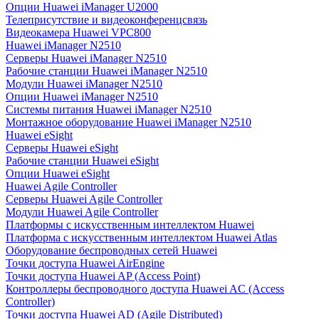
Опции Huawei iManager U2000
Телеприсутствие и видеоконференцсвязь
Видеокамера Huawei VPC800
Huawei iManager N2510
Серверы Huawei iManager N2510
Рабочие станции Huawei iManager N2510
Модули Huawei iManager N2510
Опции Huawei iManager N2510
Системы питания Huawei iManager N2510
Монтажное оборудование Huawei iManager N2510
Huawei eSight
Серверы Huawei eSight
Рабочие станции Huawei eSight
Опции Huawei eSight
Huawei Agile Controller
Серверы Huawei Agile Controller
Модули Huawei Agile Controller
Платформы с искусственным интеллектом Huawei
Платформа с искусственным интеллектом Huawei Atlas
Оборудование беспроводных сетей Huawei
Точки доступа Huawei AirEngine
Точки доступа Huawei AP (Access Point)
Контроллеры беспроводного доступа Huawei AC (Access
Controller)
Точки доступа Huawei AD (Agile Distributed)