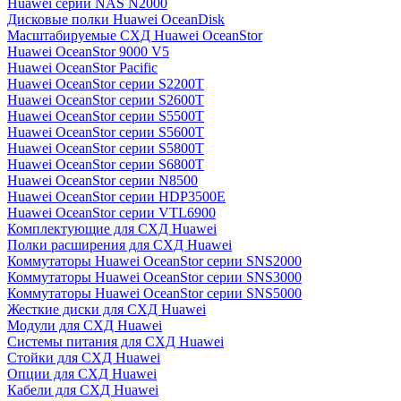
Huawei серии NAS N2000
Дисковые полки Huawei OceanDisk
Масштабируемые СХД Huawei OceanStor
Huawei OceanStor 9000 V5
Huawei OceanStor Pacific
Huawei OceanStor серии S2200T
Huawei OceanStor серии S2600T
Huawei OceanStor серии S5500T
Huawei OceanStor серии S5600T
Huawei OceanStor серии S5800T
Huawei OceanStor серии S6800T
Huawei OceanStor серии N8500
Huawei OceanStor серии HDP3500E
Huawei OceanStor серии VTL6900
Комплектующие для СХД Huawei
Полки расширения для СХД Huawei
Коммутаторы Huawei OceanStor серии SNS2000
Коммутаторы Huawei OceanStor серии SNS3000
Коммутаторы Huawei OceanStor серии SNS5000
Жесткие диски для СХД Huawei
Модули для СХД Huawei
Системы питания для СХД Huawei
Стойки для СХД Huawei
Опции для СХД Huawei
Кабели для СХД Huawei