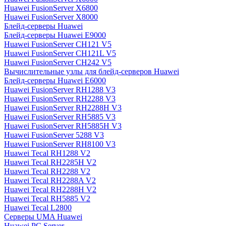
Huawei FusionServer X6800
Huawei FusionServer X8000
Блейд-серверы Huawei
Блейд-серверы Huawei E9000
Huawei FusionServer CH121 V5
Huawei FusionServer CH121L V5
Huawei FusionServer CH242 V5
Вычислительные узлы для блейд-серверов Huawei
Блейд-серверы Huawei E6000
Huawei FusionServer RH1288 V3
Huawei FusionServer RH2288 V3
Huawei FusionServer RH2288H V3
Huawei FusionServer RH5885 V3
Huawei FusionServer RH5885H V3
Huawei FusionServer 5288 V3
Huawei FusionServer RH8100 V3
Huawei Tecal RH1288 V2
Huawei Tecal RH2285H V2
Huawei Tecal RH2288 V2
Huawei Tecal RH2288A V2
Huawei Tecal RH2288H V2
Huawei Tecal RH5885 V2
Huawei Tecal L2800
Серверы UMA Huawei
Huawei PC Server