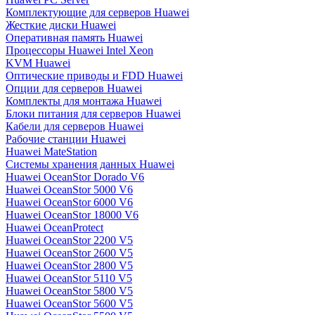
Комплектующие для серверов Huawei
Жесткие диски Huawei
Оперативная память Huawei
Процессоры Huawei Intel Xeon
KVM Huawei
Оптические приводы и FDD Huawei
Опции для серверов Huawei
Комплекты для монтажа Huawei
Блоки питания для серверов Huawei
Кабели для серверов Huawei
Рабочие станции Huawei
Huawei MateStation
Системы хранения данных Huawei
Huawei OceanStor Dorado V6
Huawei OceanStor 5000 V6
Huawei OceanStor 6000 V6
Huawei OceanStor 18000 V6
Huawei OceanProtect
Huawei OceanStor 2200 V5
Huawei OceanStor 2600 V5
Huawei OceanStor 2800 V5
Huawei OceanStor 5110 V5
Huawei OceanStor 5800 V5
Huawei OceanStor 5600 V5