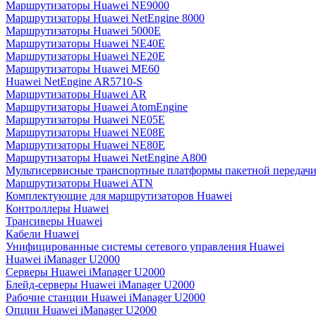
Маршрутизаторы Huawei NE9000
Маршрутизаторы Huawei NetEngine 8000
Маршрутизаторы Huawei 5000E
Маршрутизаторы Huawei NE40E
Маршрутизаторы Huawei NE20E
Маршрутизаторы Huawei ME60
Huawei NetEngine AR5710-S
Маршрутизаторы Huawei AR
Маршрутизаторы Huawei AtomEngine
Маршрутизаторы Huawei NE05E
Маршрутизаторы Huawei NE08E
Маршрутизаторы Huawei NE80E
Маршрутизаторы Huawei NetEngine A800
Мультисервисные транспортные платформы пакетной передачи
Маршрутизаторы Huawei ATN
Комплектующие для маршрутизаторов Huawei
Контроллеры Huawei
Трансиверы Huawei
Кабели Huawei
Унифицированные системы сетевого управления Huawei
Huawei iManager U2000
Серверы Huawei iManager U2000
Блейд-серверы Huawei iManager U2000
Рабочие станции Huawei iManager U2000
Опции Huawei iManager U2000