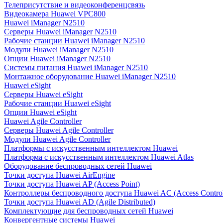
Телеприсутствие и видеоконференцсвязь
Видеокамера Huawei VPC800
Huawei iManager N2510
Серверы Huawei iManager N2510
Рабочие станции Huawei iManager N2510
Модули Huawei iManager N2510
Опции Huawei iManager N2510
Системы питания Huawei iManager N2510
Монтажное оборудование Huawei iManager N2510
Huawei eSight
Серверы Huawei eSight
Рабочие станции Huawei eSight
Опции Huawei eSight
Huawei Agile Controller
Серверы Huawei Agile Controller
Модули Huawei Agile Controller
Платформы с искусственным интеллектом Huawei
Платформа с искусственным интеллектом Huawei Atlas
Оборудование беспроводных сетей Huawei
Точки доступа Huawei AirEngine
Точки доступа Huawei AP (Access Point)
Контроллеры беспроводного доступа Huawei AC (Access Control
Точки доступа Huawei AD (Agile Distributed)
Комплектующие для беспроводных сетей Huawei
Конвергентные системы Huawei