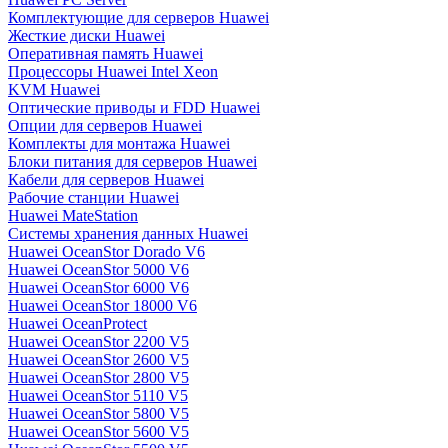
Комплектующие для серверов Huawei
Жесткие диски Huawei
Оперативная память Huawei
Процессоры Huawei Intel Xeon
KVM Huawei
Оптические приводы и FDD Huawei
Опции для серверов Huawei
Комплекты для монтажа Huawei
Блоки питания для серверов Huawei
Кабели для серверов Huawei
Рабочие станции Huawei
Huawei MateStation
Системы хранения данных Huawei
Huawei OceanStor Dorado V6
Huawei OceanStor 5000 V6
Huawei OceanStor 6000 V6
Huawei OceanStor 18000 V6
Huawei OceanProtect
Huawei OceanStor 2200 V5
Huawei OceanStor 2600 V5
Huawei OceanStor 2800 V5
Huawei OceanStor 5110 V5
Huawei OceanStor 5800 V5
Huawei OceanStor 5600 V5