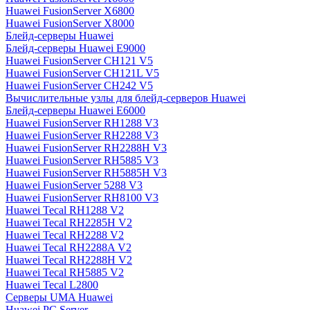
Huawei FusionServer X6800
Huawei FusionServer X8000
Блейд-серверы Huawei
Блейд-серверы Huawei E9000
Huawei FusionServer CH121 V5
Huawei FusionServer CH121L V5
Huawei FusionServer CH242 V5
Вычислительные узлы для блейд-серверов Huawei
Блейд-серверы Huawei E6000
Huawei FusionServer RH1288 V3
Huawei FusionServer RH2288 V3
Huawei FusionServer RH2288H V3
Huawei FusionServer RH5885 V3
Huawei FusionServer RH5885H V3
Huawei FusionServer 5288 V3
Huawei FusionServer RH8100 V3
Huawei Tecal RH1288 V2
Huawei Tecal RH2285H V2
Huawei Tecal RH2288 V2
Huawei Tecal RH2288A V2
Huawei Tecal RH2288H V2
Huawei Tecal RH5885 V2
Huawei Tecal L2800
Серверы UMA Huawei
Huawei PC Server