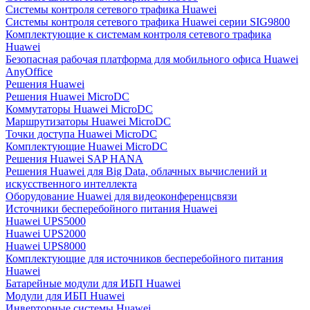
Системы контроля сетевого трафика Huawei
Системы контроля сетевого трафика Huawei серии SIG9800
Комплектующие к системам контроля сетевого трафика
Huawei
Безопасная рабочая платформа для мобильного офиса Huawei
AnyOffice
Решения Huawei
Решения Huawei MicroDC
Коммутаторы Huawei MicroDC
Маршрутизаторы Huawei MicroDC
Точки доступа Huawei MicroDC
Комплектующие Huawei MicroDC
Решения Huawei SAP HANA
Решения Huawei для Big Data, облачных вычислений и
искусственного интеллекта
Оборудование Huawei для видеоконференцсвязи
Источники бесперебойного питания Huawei
Huawei UPS5000
Huawei UPS2000
Huawei UPS8000
Комплектующие для источников бесперебойного питания
Huawei
Батарейные модули для ИБП Huawei
Модули для ИБП Huawei
Инверторные системы Huawei