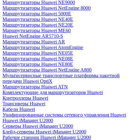
Маршрутизаторы Huawei NE9000
Маршрутизаторы Huawei NetEngine 8000
Маршрутизаторы Huawei 5000E
Маршрутизаторы Huawei NE40E
Маршрутизаторы Huawei NE20E
Маршрутизаторы Huawei ME60
Huawei NetEngine AR5710-S
Маршрутизаторы Huawei AR
Маршрутизаторы Huawei AtomEngine
Маршрутизаторы Huawei NE05E
Маршрутизаторы Huawei NE08E
Маршрутизаторы Huawei NE80E
Маршрутизаторы Huawei NetEngine A800
Мультисервисные транспортные платформы пакетной
передачи Huawei OptiX
Маршрутизаторы Huawei ATN
Комплектующие для маршрутизаторов Huawei
Контроллеры Huawei
Трансиверы Huawei
Кабели Huawei
Унифицированные системы сетевого управления Huawei
Huawei iManager U2000
Серверы Huawei iManager U2000
Блейд-серверы Huawei iManager U2000
Рабочие станции Huawei iManager U2000