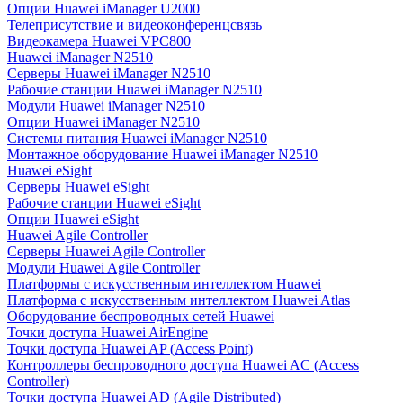
Опции Huawei iManager U2000
Телеприсутствие и видеоконференцсвязь
Видеокамера Huawei VPC800
Huawei iManager N2510
Серверы Huawei iManager N2510
Рабочие станции Huawei iManager N2510
Модули Huawei iManager N2510
Опции Huawei iManager N2510
Системы питания Huawei iManager N2510
Монтажное оборудование Huawei iManager N2510
Huawei eSight
Серверы Huawei eSight
Рабочие станции Huawei eSight
Опции Huawei eSight
Huawei Agile Controller
Серверы Huawei Agile Controller
Модули Huawei Agile Controller
Платформы с искусственным интеллектом Huawei
Платформа с искусственным интеллектом Huawei Atlas
Оборудование беспроводных сетей Huawei
Точки доступа Huawei AirEngine
Точки доступа Huawei AP (Access Point)
Контроллеры беспроводного доступа Huawei AC (Access
Controller)
Точки доступа Huawei AD (Agile Distributed)