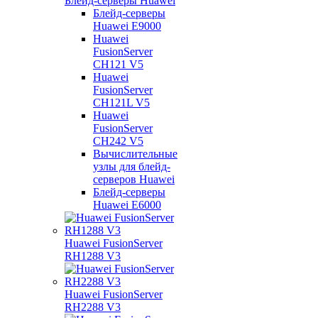
Блейд-серверы Huawei
Блейд-серверы
Huawei E9000
Huawei
FusionServer
CH121 V5
Huawei
FusionServer
CH121L V5
Huawei
FusionServer
CH242 V5
Вычислительные
узлы для блейд-
серверов Huawei
Блейд-серверы
Huawei E6000
Huawei FusionServer
RH1288 V3
Huawei FusionServer
RH2288 V3