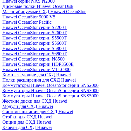
Huawei серии NAS N2000
Дисковые полки Huawei OceanDisk
Масштабируемые СХД Huawei OceanStor
Huawei OceanStor 9000 V5
Huawei OceanStor Pacific
Huawei OceanStor серии S2200T
Huawei OceanStor серии S2600T
Huawei OceanStor серии S5500T
Huawei OceanStor серии S5600T
Huawei OceanStor серии S5800T
Huawei OceanStor серии S6800T
Huawei OceanStor серии N8500
Huawei OceanStor серии HDP3500E
Huawei OceanStor серии VTL6900
Комплектующие для СХД Huawei
Полки расширения для СХД Huawei
Коммутаторы Huawei OceanStor серии SNS2000
Коммутаторы Huawei OceanStor серии SNS3000
Коммутаторы Huawei OceanStor серии SNS5000
Жесткие диски для СХД Huawei
Модули для СХД Huawei
Системы питания для СХД Huawei
Стойки для СХД Huawei
Опции для СХД Huawei
Кабели для СХД Huawei