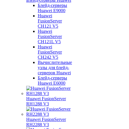
Блейд-серверы Huawei
Блейд-серверы
Huawei E9000
Huawei
FusionServer
CH121 V5
Huawei
FusionServer
CH121L V5
Huawei
FusionServer
CH242 V5
Вычислительные
узлы для блейд-
серверов Huawei
Блейд-серверы
Huawei E6000
Huawei FusionServer
RH1288 V3
Huawei FusionServer
RH2288 V3