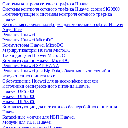
Системы контроля сетевого трафика Huawei
Системы контроля сетевого трафика Huawei серии SIG9800
Комплектующие к системам контроля сетевого трафика
Huawei
Безопасная рабочая платформа для мобильного офиса Huawei
AnyOffice
Решения Huawei
Решения Huawei MicroDC
Коммутаторы Huawei MicroDC
Маршрутизаторы Huawei MicroDC
Точки доступа Huawei MicroDC
Комплектующие Huawei MicroDC
Решения Huawei SAP HANA
Решения Huawei для Big Data, облачных вычислений и
искусственного интеллекта
Оборудование Huawei для видеоконференцсвязи
Источники бесперебойного питания Huawei
Huawei UPS5000
Huawei UPS2000
Huawei UPS8000
Комплектующие для источников бесперебойного питания
Huawei
Батарейные модули для ИБП Huawei
Модули для ИБП Huawei
Инверторные системы Huawei