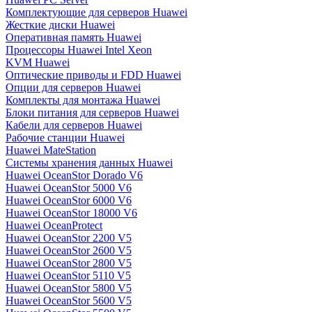
Комплектующие для серверов Huawei
Жесткие диски Huawei
Оперативная память Huawei
Процессоры Huawei Intel Xeon
KVM Huawei
Оптические приводы и FDD Huawei
Опции для серверов Huawei
Комплекты для монтажа Huawei
Блоки питания для серверов Huawei
Кабели для серверов Huawei
Рабочие станции Huawei
Huawei MateStation
Системы хранения данных Huawei
Huawei OceanStor Dorado V6
Huawei OceanStor 5000 V6
Huawei OceanStor 6000 V6
Huawei OceanStor 18000 V6
Huawei OceanProtect
Huawei OceanStor 2200 V5
Huawei OceanStor 2600 V5
Huawei OceanStor 2800 V5
Huawei OceanStor 5110 V5
Huawei OceanStor 5800 V5
Huawei OceanStor 5600 V5