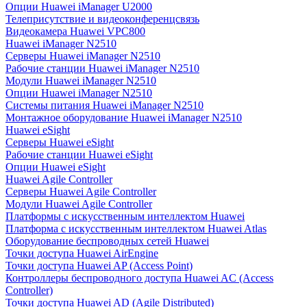
Опции Huawei iManager U2000
Телеприсутствие и видеоконференцсвязь
Видеокамера Huawei VPC800
Huawei iManager N2510
Серверы Huawei iManager N2510
Рабочие станции Huawei iManager N2510
Модули Huawei iManager N2510
Опции Huawei iManager N2510
Системы питания Huawei iManager N2510
Монтажное оборудование Huawei iManager N2510
Huawei eSight
Серверы Huawei eSight
Рабочие станции Huawei eSight
Опции Huawei eSight
Huawei Agile Controller
Серверы Huawei Agile Controller
Модули Huawei Agile Controller
Платформы с искусственным интеллектом Huawei
Платформа с искусственным интеллектом Huawei Atlas
Оборудование беспроводных сетей Huawei
Точки доступа Huawei AirEngine
Точки доступа Huawei AP (Access Point)
Контроллеры беспроводного доступа Huawei AC (Access
Controller)
Точки доступа Huawei AD (Agile Distributed)