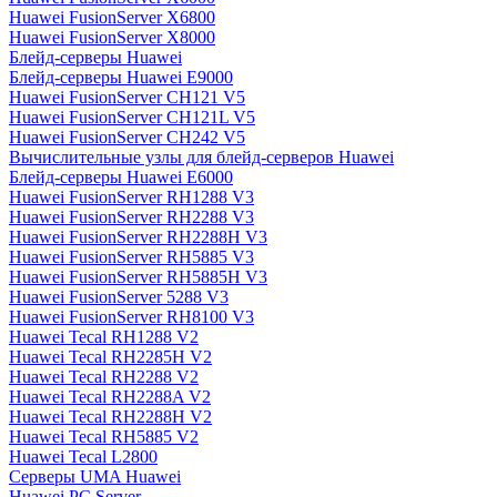
Huawei FusionServer X6800
Huawei FusionServer X8000
Блейд-серверы Huawei
Блейд-серверы Huawei E9000
Huawei FusionServer CH121 V5
Huawei FusionServer CH121L V5
Huawei FusionServer CH242 V5
Вычислительные узлы для блейд-серверов Huawei
Блейд-серверы Huawei E6000
Huawei FusionServer RH1288 V3
Huawei FusionServer RH2288 V3
Huawei FusionServer RH2288H V3
Huawei FusionServer RH5885 V3
Huawei FusionServer RH5885H V3
Huawei FusionServer 5288 V3
Huawei FusionServer RH8100 V3
Huawei Tecal RH1288 V2
Huawei Tecal RH2285H V2
Huawei Tecal RH2288 V2
Huawei Tecal RH2288A V2
Huawei Tecal RH2288H V2
Huawei Tecal RH5885 V2
Huawei Tecal L2800
Серверы UMA Huawei
Huawei PC Server