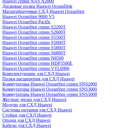
Huawei серии NAS N2000
Дисковые полки Huawei OceanDisk
Масштабируемые СХД Huawei OceanStor
Huawei OceanStor 9000 V5
Huawei OceanStor Pacific
Huawei OceanStor серии S2200T
Huawei OceanStor серии S2600T
Huawei OceanStor серии S5500T
Huawei OceanStor серии S5600T
Huawei OceanStor серии S5800T
Huawei OceanStor серии S6800T
Huawei OceanStor серии N8500
Huawei OceanStor серии HDP3500E
Huawei OceanStor серии VTL6900
Комплектующие для СХД Huawei
Полки расширения для СХД Huawei
Коммутаторы Huawei OceanStor серии SNS2000
Коммутаторы Huawei OceanStor серии SNS3000
Коммутаторы Huawei OceanStor серии SNS5000
Жесткие диски для СХД Huawei
Модули для СХД Huawei
Системы питания для СХД Huawei
Стойки для СХД Huawei
Опции для СХД Huawei
Кабели для СХД Huawei