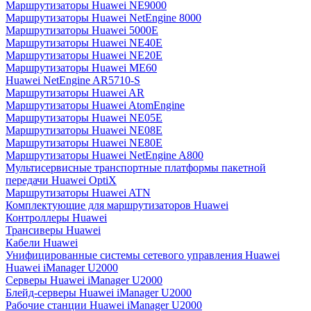
Маршрутизаторы Huawei NE9000
Маршрутизаторы Huawei NetEngine 8000
Маршрутизаторы Huawei 5000E
Маршрутизаторы Huawei NE40E
Маршрутизаторы Huawei NE20E
Маршрутизаторы Huawei ME60
Huawei NetEngine AR5710-S
Маршрутизаторы Huawei AR
Маршрутизаторы Huawei AtomEngine
Маршрутизаторы Huawei NE05E
Маршрутизаторы Huawei NE08E
Маршрутизаторы Huawei NE80E
Маршрутизаторы Huawei NetEngine A800
Мультисервисные транспортные платформы пакетной
передачи Huawei OptiX
Маршрутизаторы Huawei ATN
Комплектующие для маршрутизаторов Huawei
Контроллеры Huawei
Трансиверы Huawei
Кабели Huawei
Унифицированные системы сетевого управления Huawei
Huawei iManager U2000
Серверы Huawei iManager U2000
Блейд-серверы Huawei iManager U2000
Рабочие станции Huawei iManager U2000