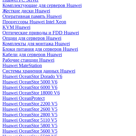
Комплектующие для серверов Huawei
Жесткие диски Huawei
Оперативная память Huawei
Процессоры Huawei Intel Xeon
KVM Huawei
Оптические приводы и FDD Huawei
Опции для серверов Huawei
Комплекты для монтажа Huawei
Блоки питания для серверов Huawei
Кабели для серверов Huawei
Рабочие станции Huawei
Huawei MateStation
Системы хранения данных Huawei
Huawei OceanStor Dorado V6
Huawei OceanStor 5000 V6
Huawei OceanStor 6000 V6
Huawei OceanStor 18000 V6
Huawei OceanProtect
Huawei OceanStor 2200 V5
Huawei OceanStor 2600 V5
Huawei OceanStor 2800 V5
Huawei OceanStor 5110 V5
Huawei OceanStor 5800 V5
Huawei OceanStor 5600 V5