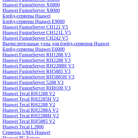
Huawei FusionServer X6800
Huawei FusionServer X8000
Блейд-серверы Huawei
Блейд-серверы Huawei E9000
Huawei FusionServer CH121 V5
Huawei FusionServer CH121L V5
Huawei FusionServer CH242 V5
Вычислительные узлы для блейд-серверов Huawei
Блейд-серверы Huawei E6000
Huawei FusionServer RH1288 V3
Huawei FusionServer RH2288 V3
Huawei FusionServer RH2288H V3
Huawei FusionServer RH5885 V3
Huawei FusionServer RH5885H V3
Huawei FusionServer 5288 V3
Huawei FusionServer RH8100 V3
Huawei Tecal RH1288 V2
Huawei Tecal RH2285H V2
Huawei Tecal RH2288 V2
Huawei Tecal RH2288A V2
Huawei Tecal RH2288H V2
Huawei Tecal RH5885 V2
Huawei Tecal L2800
Серверы UMA Huawei
Huawei PC Server