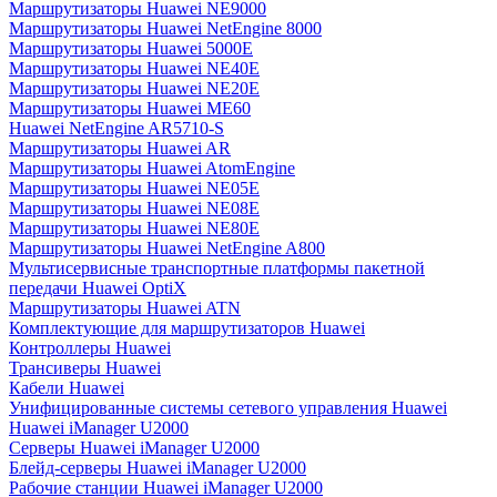
Маршрутизаторы Huawei NE9000
Маршрутизаторы Huawei NetEngine 8000
Маршрутизаторы Huawei 5000E
Маршрутизаторы Huawei NE40E
Маршрутизаторы Huawei NE20E
Маршрутизаторы Huawei ME60
Huawei NetEngine AR5710-S
Маршрутизаторы Huawei AR
Маршрутизаторы Huawei AtomEngine
Маршрутизаторы Huawei NE05E
Маршрутизаторы Huawei NE08E
Маршрутизаторы Huawei NE80E
Маршрутизаторы Huawei NetEngine A800
Мультисервисные транспортные платформы пакетной
передачи Huawei OptiX
Маршрутизаторы Huawei ATN
Комплектующие для маршрутизаторов Huawei
Контроллеры Huawei
Трансиверы Huawei
Кабели Huawei
Унифицированные системы сетевого управления Huawei
Huawei iManager U2000
Серверы Huawei iManager U2000
Блейд-серверы Huawei iManager U2000
Рабочие станции Huawei iManager U2000