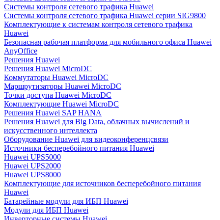
Системы контроля сетевого трафика Huawei
Системы контроля сетевого трафика Huawei серии SIG9800
Комплектующие к системам контроля сетевого трафика
Huawei
Безопасная рабочая платформа для мобильного офиса Huawei
AnyOffice
Решения Huawei
Решения Huawei MicroDC
Коммутаторы Huawei MicroDC
Маршрутизаторы Huawei MicroDC
Точки доступа Huawei MicroDC
Комплектующие Huawei MicroDC
Решения Huawei SAP HANA
Решения Huawei для Big Data, облачных вычислений и
искусственного интеллекта
Оборудование Huawei для видеоконференцсвязи
Источники бесперебойного питания Huawei
Huawei UPS5000
Huawei UPS2000
Huawei UPS8000
Комплектующие для источников бесперебойного питания
Huawei
Батарейные модули для ИБП Huawei
Модули для ИБП Huawei
Инверторные системы Huawei