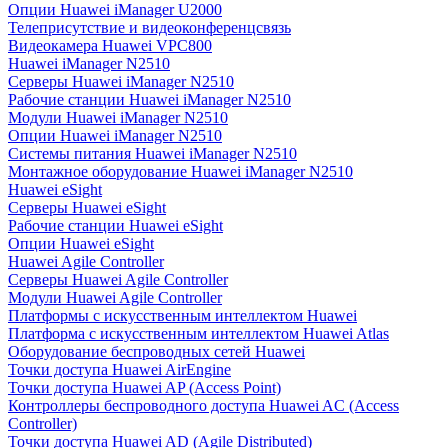
Опции Huawei iManager U2000
Телеприсутствие и видеоконференцсвязь
Видеокамера Huawei VPC800
Huawei iManager N2510
Серверы Huawei iManager N2510
Рабочие станции Huawei iManager N2510
Модули Huawei iManager N2510
Опции Huawei iManager N2510
Системы питания Huawei iManager N2510
Монтажное оборудование Huawei iManager N2510
Huawei eSight
Серверы Huawei eSight
Рабочие станции Huawei eSight
Опции Huawei eSight
Huawei Agile Controller
Серверы Huawei Agile Controller
Модули Huawei Agile Controller
Платформы с искусственным интеллектом Huawei
Платформа с искусственным интеллектом Huawei Atlas
Оборудование беспроводных сетей Huawei
Точки доступа Huawei AirEngine
Точки доступа Huawei AP (Access Point)
Контроллеры беспроводного доступа Huawei AC (Access
Controller)
Точки доступа Huawei AD (Agile Distributed)