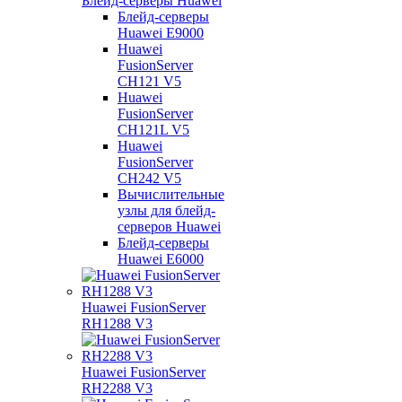
Блейд-серверы Huawei
Блейд-серверы
Huawei E9000
Huawei
FusionServer
CH121 V5
Huawei
FusionServer
CH121L V5
Huawei
FusionServer
CH242 V5
Вычислительные
узлы для блейд-
серверов Huawei
Блейд-серверы
Huawei E6000
Huawei FusionServer
RH1288 V3
Huawei FusionServer
RH2288 V3