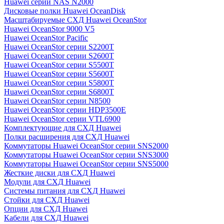
Huawei серии NAS N2000
Дисковые полки Huawei OceanDisk
Масштабируемые СХД Huawei OceanStor
Huawei OceanStor 9000 V5
Huawei OceanStor Pacific
Huawei OceanStor серии S2200T
Huawei OceanStor серии S2600T
Huawei OceanStor серии S5500T
Huawei OceanStor серии S5600T
Huawei OceanStor серии S5800T
Huawei OceanStor серии S6800T
Huawei OceanStor серии N8500
Huawei OceanStor серии HDP3500E
Huawei OceanStor серии VTL6900
Комплектующие для СХД Huawei
Полки расширения для СХД Huawei
Коммутаторы Huawei OceanStor серии SNS2000
Коммутаторы Huawei OceanStor серии SNS3000
Коммутаторы Huawei OceanStor серии SNS5000
Жесткие диски для СХД Huawei
Модули для СХД Huawei
Системы питания для СХД Huawei
Стойки для СХД Huawei
Опции для СХД Huawei
Кабели для СХД Huawei