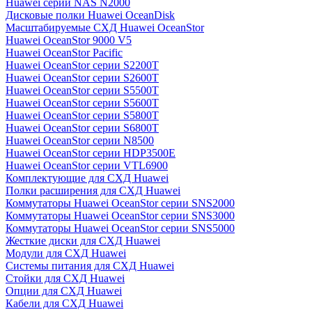
Huawei серии NAS N2000
Дисковые полки Huawei OceanDisk
Масштабируемые СХД Huawei OceanStor
Huawei OceanStor 9000 V5
Huawei OceanStor Pacific
Huawei OceanStor серии S2200T
Huawei OceanStor серии S2600T
Huawei OceanStor серии S5500T
Huawei OceanStor серии S5600T
Huawei OceanStor серии S5800T
Huawei OceanStor серии S6800T
Huawei OceanStor серии N8500
Huawei OceanStor серии HDP3500E
Huawei OceanStor серии VTL6900
Комплектующие для СХД Huawei
Полки расширения для СХД Huawei
Коммутаторы Huawei OceanStor серии SNS2000
Коммутаторы Huawei OceanStor серии SNS3000
Коммутаторы Huawei OceanStor серии SNS5000
Жесткие диски для СХД Huawei
Модули для СХД Huawei
Системы питания для СХД Huawei
Стойки для СХД Huawei
Опции для СХД Huawei
Кабели для СХД Huawei