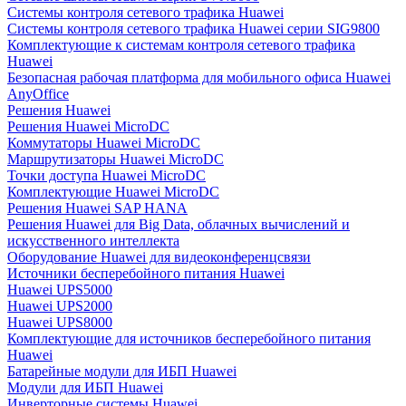
Системы контроля сетевого трафика Huawei
Системы контроля сетевого трафика Huawei серии SIG9800
Комплектующие к системам контроля сетевого трафика
Huawei
Безопасная рабочая платформа для мобильного офиса Huawei
AnyOffice
Решения Huawei
Решения Huawei MicroDC
Коммутаторы Huawei MicroDC
Маршрутизаторы Huawei MicroDC
Точки доступа Huawei MicroDC
Комплектующие Huawei MicroDC
Решения Huawei SAP HANA
Решения Huawei для Big Data, облачных вычислений и
искусственного интеллекта
Оборудование Huawei для видеоконференцсвязи
Источники бесперебойного питания Huawei
Huawei UPS5000
Huawei UPS2000
Huawei UPS8000
Комплектующие для источников бесперебойного питания
Huawei
Батарейные модули для ИБП Huawei
Модули для ИБП Huawei
Инверторные системы Huawei