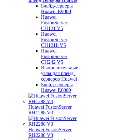
Блейд-серверы Huawei
Блейд-серверы
Huawei E9000
Huawei
FusionServer
CH121 V5
Huawei
FusionServer
CH121L V5
Huawei
FusionServer
CH242 V5
Вычислительные
узлы для блейд-
серверов Huawei
Блейд-серверы
Huawei E6000
Huawei FusionServer
RH1288 V3
Huawei FusionServer
RH2288 V3