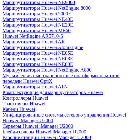
Маршрутизаторы Huawei NE9000
Маршрутизаторы Huawei NetEngine 8000
Маршрутизаторы Huawei 5000E
Маршрутизаторы Huawei NE40E
Маршрутизаторы Huawei NE20E
Маршрутизаторы Huawei ME60
Huawei NetEngine AR5710-S
Маршрутизаторы Huawei AR
Маршрутизаторы Huawei AtomEngine
Маршрутизаторы Huawei NE05E
Маршрутизаторы Huawei NE08E
Маршрутизаторы Huawei NE80E
Маршрутизаторы Huawei NetEngine A800
Мультисервисные транспортные платформы пакетной
передачи Huawei OptiX
Маршрутизаторы Huawei ATN
Комплектующие для маршрутизаторов Huawei
Контроллеры Huawei
Трансиверы Huawei
Кабели Huawei
Унифицированные системы сетевого управления Huawei
Huawei iManager U2000
Серверы Huawei iManager U2000
Блейд-серверы Huawei iManager U2000
Рабочие станции Huawei iManager U2000