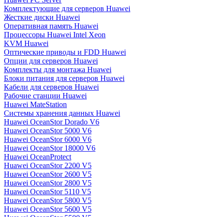
Комплектующие для серверов Huawei
Жесткие диски Huawei
Оперативная память Huawei
Процессоры Huawei Intel Xeon
KVM Huawei
Оптические приводы и FDD Huawei
Опции для серверов Huawei
Комплекты для монтажа Huawei
Блоки питания для серверов Huawei
Кабели для серверов Huawei
Рабочие станции Huawei
Huawei MateStation
Системы хранения данных Huawei
Huawei OceanStor Dorado V6
Huawei OceanStor 5000 V6
Huawei OceanStor 6000 V6
Huawei OceanStor 18000 V6
Huawei OceanProtect
Huawei OceanStor 2200 V5
Huawei OceanStor 2600 V5
Huawei OceanStor 2800 V5
Huawei OceanStor 5110 V5
Huawei OceanStor 5800 V5
Huawei OceanStor 5600 V5