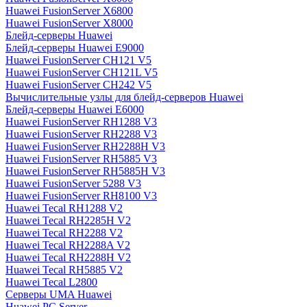
Huawei FusionServer X6800
Huawei FusionServer X8000
Блейд-серверы Huawei
Блейд-серверы Huawei E9000
Huawei FusionServer CH121 V5
Huawei FusionServer CH121L V5
Huawei FusionServer CH242 V5
Вычислительные узлы для блейд-серверов Huawei
Блейд-серверы Huawei E6000
Huawei FusionServer RH1288 V3
Huawei FusionServer RH2288 V3
Huawei FusionServer RH2288H V3
Huawei FusionServer RH5885 V3
Huawei FusionServer RH5885H V3
Huawei FusionServer 5288 V3
Huawei FusionServer RH8100 V3
Huawei Tecal RH1288 V2
Huawei Tecal RH2285H V2
Huawei Tecal RH2288 V2
Huawei Tecal RH2288A V2
Huawei Tecal RH2288H V2
Huawei Tecal RH5885 V2
Huawei Tecal L2800
Серверы UMA Huawei
Huawei PC Server