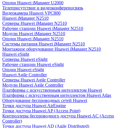
Опции Huawei iManager U2000
Телеприсутствие и видеоконференцсвязь
Видеокамера Huawei VPC800
Huawei iManager N2510
Серверы Huawei iManager N2510
Рабочие станции Huawei iManager N2510
Модули Huawei iManager N2510
Опции Huawei iManager N2510
Системы питания Huawei iManager N2510
Монтажное оборудование Huawei iManager N2510
Huawei eSight
Серверы Huawei eSight
Рабочие станции Huawei eSight
Опции Huawei eSight
Huawei Agile Controller
Серверы Huawei Agile Controller
Модули Huawei Agile Controller
Платформы с искусственным интеллектом Huawei
Платформа с искусственным интеллектом Huawei Atlas
Оборудование беспроводных сетей Huawei
Точки доступа Huawei AirEngine
Точки доступа Huawei AP (Access Point)
Контроллеры беспроводного доступа Huawei AC (Access
Controller)
Точки доступа Huawei AD (Agile Distributed)