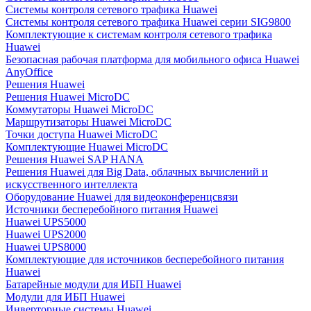
Системы контроля сетевого трафика Huawei
Системы контроля сетевого трафика Huawei серии SIG9800
Комплектующие к системам контроля сетевого трафика
Huawei
Безопасная рабочая платформа для мобильного офиса Huawei
AnyOffice
Решения Huawei
Решения Huawei MicroDC
Коммутаторы Huawei MicroDC
Маршрутизаторы Huawei MicroDC
Точки доступа Huawei MicroDC
Комплектующие Huawei MicroDC
Решения Huawei SAP HANA
Решения Huawei для Big Data, облачных вычислений и
искусственного интеллекта
Оборудование Huawei для видеоконференцсвязи
Источники бесперебойного питания Huawei
Huawei UPS5000
Huawei UPS2000
Huawei UPS8000
Комплектующие для источников бесперебойного питания
Huawei
Батарейные модули для ИБП Huawei
Модули для ИБП Huawei
Инверторные системы Huawei