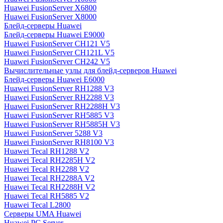
Huawei FusionServer X6800
Huawei FusionServer X8000
Блейд-серверы Huawei
Блейд-серверы Huawei E9000
Huawei FusionServer CH121 V5
Huawei FusionServer CH121L V5
Huawei FusionServer CH242 V5
Вычислительные узлы для блейд-серверов Huawei
Блейд-серверы Huawei E6000
Huawei FusionServer RH1288 V3
Huawei FusionServer RH2288 V3
Huawei FusionServer RH2288H V3
Huawei FusionServer RH5885 V3
Huawei FusionServer RH5885H V3
Huawei FusionServer 5288 V3
Huawei FusionServer RH8100 V3
Huawei Tecal RH1288 V2
Huawei Tecal RH2285H V2
Huawei Tecal RH2288 V2
Huawei Tecal RH2288A V2
Huawei Tecal RH2288H V2
Huawei Tecal RH5885 V2
Huawei Tecal L2800
Серверы UMA Huawei
Huawei PC Server