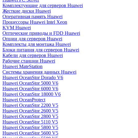
Комплектующие для серверов Huawei
Жесткие диски Huawei
Оперативная память Huawei
Процессоры Huawei Intel Xeon
KVM Huawei
Оптические приводы и FDD Huawei
Опции для серверов Huawei
Комплекты для монтажа Huawei
Блоки питания для серверов Huawei
Кабели для серверов Huawei
Рабочие станции Huawei
Huawei MateStation
Системы хранения данных Huawei
Huawei OceanStor Dorado V6
Huawei OceanStor 5000 V6
Huawei OceanStor 6000 V6
Huawei OceanStor 18000 V6
Huawei OceanProtect
Huawei OceanStor 2200 V5
Huawei OceanStor 2600 V5
Huawei OceanStor 2800 V5
Huawei OceanStor 5110 V5
Huawei OceanStor 5800 V5
Huawei OceanStor 5600 V5