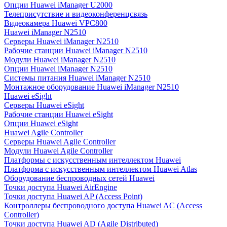
Опции Huawei iManager U2000
Телеприсутствие и видеоконференцсвязь
Видеокамера Huawei VPC800
Huawei iManager N2510
Серверы Huawei iManager N2510
Рабочие станции Huawei iManager N2510
Модули Huawei iManager N2510
Опции Huawei iManager N2510
Системы питания Huawei iManager N2510
Монтажное оборудование Huawei iManager N2510
Huawei eSight
Серверы Huawei eSight
Рабочие станции Huawei eSight
Опции Huawei eSight
Huawei Agile Controller
Серверы Huawei Agile Controller
Модули Huawei Agile Controller
Платформы с искусственным интеллектом Huawei
Платформа с искусственным интеллектом Huawei Atlas
Оборудование беспроводных сетей Huawei
Точки доступа Huawei AirEngine
Точки доступа Huawei AP (Access Point)
Контроллеры беспроводного доступа Huawei AC (Access
Controller)
Точки доступа Huawei AD (Agile Distributed)