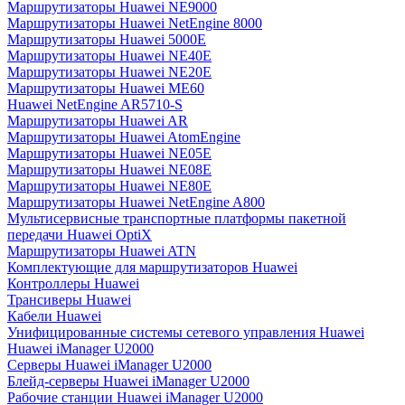
Маршрутизаторы Huawei NE9000
Маршрутизаторы Huawei NetEngine 8000
Маршрутизаторы Huawei 5000E
Маршрутизаторы Huawei NE40E
Маршрутизаторы Huawei NE20E
Маршрутизаторы Huawei ME60
Huawei NetEngine AR5710-S
Маршрутизаторы Huawei AR
Маршрутизаторы Huawei AtomEngine
Маршрутизаторы Huawei NE05E
Маршрутизаторы Huawei NE08E
Маршрутизаторы Huawei NE80E
Маршрутизаторы Huawei NetEngine A800
Мультисервисные транспортные платформы пакетной
передачи Huawei OptiX
Маршрутизаторы Huawei ATN
Комплектующие для маршрутизаторов Huawei
Контроллеры Huawei
Трансиверы Huawei
Кабели Huawei
Унифицированные системы сетевого управления Huawei
Huawei iManager U2000
Серверы Huawei iManager U2000
Блейд-серверы Huawei iManager U2000
Рабочие станции Huawei iManager U2000