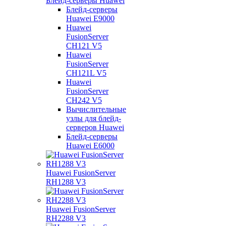
Блейд-серверы Huawei
Блейд-серверы
Huawei E9000
Huawei
FusionServer
CH121 V5
Huawei
FusionServer
CH121L V5
Huawei
FusionServer
CH242 V5
Вычислительные
узлы для блейд-
серверов Huawei
Блейд-серверы
Huawei E6000
Huawei FusionServer
RH1288 V3
Huawei FusionServer
RH2288 V3