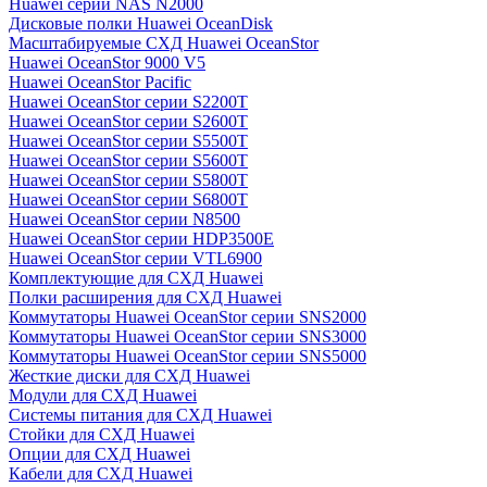
Huawei серии NAS N2000
Дисковые полки Huawei OceanDisk
Масштабируемые СХД Huawei OceanStor
Huawei OceanStor 9000 V5
Huawei OceanStor Pacific
Huawei OceanStor серии S2200T
Huawei OceanStor серии S2600T
Huawei OceanStor серии S5500T
Huawei OceanStor серии S5600T
Huawei OceanStor серии S5800T
Huawei OceanStor серии S6800T
Huawei OceanStor серии N8500
Huawei OceanStor серии HDP3500E
Huawei OceanStor серии VTL6900
Комплектующие для СХД Huawei
Полки расширения для СХД Huawei
Коммутаторы Huawei OceanStor серии SNS2000
Коммутаторы Huawei OceanStor серии SNS3000
Коммутаторы Huawei OceanStor серии SNS5000
Жесткие диски для СХД Huawei
Модули для СХД Huawei
Системы питания для СХД Huawei
Стойки для СХД Huawei
Опции для СХД Huawei
Кабели для СХД Huawei