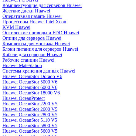
Комплектующие для серверов Huawei
Жесткие диски Huawei
Оперативная память Huawei
Процессоры Huawei Intel Xeon
KVM Huawei
Оптические приводы и FDD Huawei
Опции для серверов Huawei
Комплекты для монтажа Huawei
Блоки питания для серверов Huawei
Кабели для серверов Huawei
Рабочие станции Huawei
Huawei MateStation
Системы хранения данных Huawei
Huawei OceanStor Dorado V6
Huawei OceanStor 5000 V6
Huawei OceanStor 6000 V6
Huawei OceanStor 18000 V6
Huawei OceanProtect
Huawei OceanStor 2200 V5
Huawei OceanStor 2600 V5
Huawei OceanStor 2800 V5
Huawei OceanStor 5110 V5
Huawei OceanStor 5800 V5
Huawei OceanStor 5600 V5