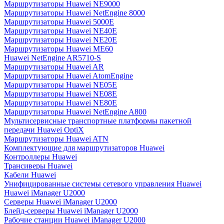
Маршрутизаторы Huawei NE9000
Маршрутизаторы Huawei NetEngine 8000
Маршрутизаторы Huawei 5000E
Маршрутизаторы Huawei NE40E
Маршрутизаторы Huawei NE20E
Маршрутизаторы Huawei ME60
Huawei NetEngine AR5710-S
Маршрутизаторы Huawei AR
Маршрутизаторы Huawei AtomEngine
Маршрутизаторы Huawei NE05E
Маршрутизаторы Huawei NE08E
Маршрутизаторы Huawei NE80E
Маршрутизаторы Huawei NetEngine A800
Мультисервисные транспортные платформы пакетной
передачи Huawei OptiX
Маршрутизаторы Huawei ATN
Комплектующие для маршрутизаторов Huawei
Контроллеры Huawei
Трансиверы Huawei
Кабели Huawei
Унифицированные системы сетевого управления Huawei
Huawei iManager U2000
Серверы Huawei iManager U2000
Блейд-серверы Huawei iManager U2000
Рабочие станции Huawei iManager U2000