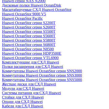
Huawei серии NAS N2000
Дисковые полки Huawei OceanDisk
Масштабируемые СХД Huawei OceanStor
Huawei OceanStor 9000 V5
Huawei OceanStor Pacific
Huawei OceanStor серии S2200T
Huawei OceanStor серии S2600T
Huawei OceanStor серии S5500T
Huawei OceanStor серии S5600T
Huawei OceanStor серии S5800T
Huawei OceanStor серии S6800T
Huawei OceanStor серии N8500
Huawei OceanStor серии HDP3500E
Huawei OceanStor серии VTL6900
Комплектующие для СХД Huawei
Полки расширения для СХД Huawei
Коммутаторы Huawei OceanStor серии SNS2000
Коммутаторы Huawei OceanStor серии SNS3000
Коммутаторы Huawei OceanStor серии SNS5000
Жесткие диски для СХД Huawei
Модули для СХД Huawei
Системы питания для СХД Huawei
Стойки для СХД Huawei
Опции для СХД Huawei
Кабели для СХД Huawei