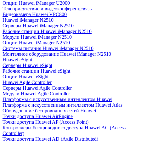
Опции Huawei iManager U2000
Телеприсутствие и видеоконференцсвязь
Видеокамера Huawei VPC800
Huawei iManager N2510
Серверы Huawei iManager N2510
Рабочие станции Huawei iManager N2510
Модули Huawei iManager N2510
Опции Huawei iManager N2510
Системы питания Huawei iManager N2510
Монтажное оборудование Huawei iManager N2510
Huawei eSight
Серверы Huawei eSight
Рабочие станции Huawei eSight
Опции Huawei eSight
Huawei Agile Controller
Серверы Huawei Agile Controller
Модули Huawei Agile Controller
Платформы с искусственным интеллектом Huawei
Платформа с искусственным интеллектом Huawei Atlas
Оборудование беспроводных сетей Huawei
Точки доступа Huawei AirEngine
Точки доступа Huawei AP (Access Point)
Контроллеры беспроводного доступа Huawei AC (Access
Controller)
Точки доступа Huawei AD (Agile Distributed)