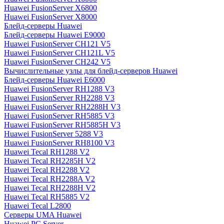
Huawei FusionServer X6800
Huawei FusionServer X8000
Блейд-серверы Huawei
Блейд-серверы Huawei E9000
Huawei FusionServer CH121 V5
Huawei FusionServer CH121L V5
Huawei FusionServer CH242 V5
Вычислительные узлы для блейд-серверов Huawei
Блейд-серверы Huawei E6000
Huawei FusionServer RH1288 V3
Huawei FusionServer RH2288 V3
Huawei FusionServer RH2288H V3
Huawei FusionServer RH5885 V3
Huawei FusionServer RH5885H V3
Huawei FusionServer 5288 V3
Huawei FusionServer RH8100 V3
Huawei Tecal RH1288 V2
Huawei Tecal RH2285H V2
Huawei Tecal RH2288 V2
Huawei Tecal RH2288A V2
Huawei Tecal RH2288H V2
Huawei Tecal RH5885 V2
Huawei Tecal L2800
Серверы UMA Huawei
Huawei PC Server