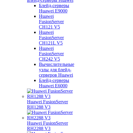
Блейд-серверы Huawei
Блейд-серверы
Huawei E9000
Huawei
FusionServer
CH121 V5
Huawei
FusionServer
CH121L V5
Huawei
FusionServer
CH242 V5
Вычислительные
узлы для блейд-
серверов Huawei
Блейд-серверы
Huawei E6000
Huawei FusionServer
RH1288 V3
Huawei FusionServer
RH2288 V3