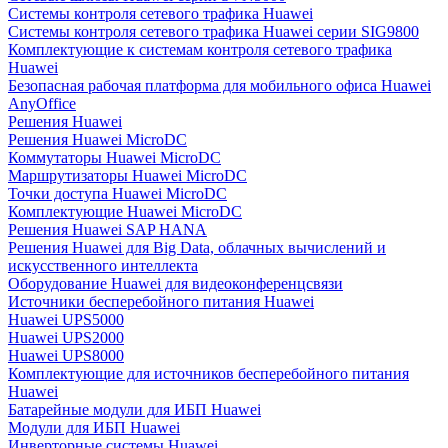
Системы контроля сетевого трафика Huawei
Системы контроля сетевого трафика Huawei серии SIG9800
Комплектующие к системам контроля сетевого трафика
Huawei
Безопасная рабочая платформа для мобильного офиса Huawei
AnyOffice
Решения Huawei
Решения Huawei MicroDC
Коммутаторы Huawei MicroDC
Маршрутизаторы Huawei MicroDC
Точки доступа Huawei MicroDC
Комплектующие Huawei MicroDC
Решения Huawei SAP HANA
Решения Huawei для Big Data, облачных вычислений и
искусственного интеллекта
Оборудование Huawei для видеоконференцсвязи
Источники бесперебойного питания Huawei
Huawei UPS5000
Huawei UPS2000
Huawei UPS8000
Комплектующие для источников бесперебойного питания
Huawei
Батарейные модули для ИБП Huawei
Модули для ИБП Huawei
Инверторные системы Huawei