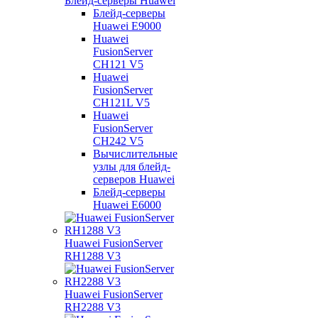
Блейд-серверы Huawei
Блейд-серверы
Huawei E9000
Huawei
FusionServer
CH121 V5
Huawei
FusionServer
CH121L V5
Huawei
FusionServer
CH242 V5
Вычислительные
узлы для блейд-
серверов Huawei
Блейд-серверы
Huawei E6000
Huawei FusionServer
RH1288 V3
Huawei FusionServer
RH2288 V3