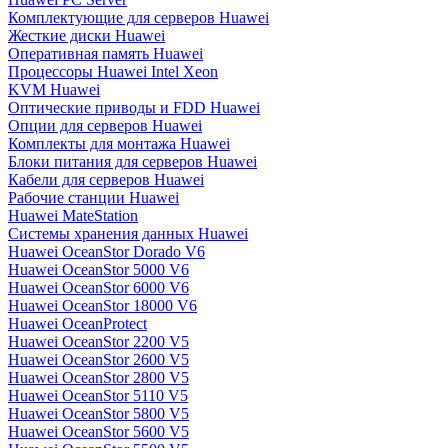
Комплектующие для серверов Huawei
Жесткие диски Huawei
Оперативная память Huawei
Процессоры Huawei Intel Xeon
KVM Huawei
Оптические приводы и FDD Huawei
Опции для серверов Huawei
Комплекты для монтажа Huawei
Блоки питания для серверов Huawei
Кабели для серверов Huawei
Рабочие станции Huawei
Huawei MateStation
Системы хранения данных Huawei
Huawei OceanStor Dorado V6
Huawei OceanStor 5000 V6
Huawei OceanStor 6000 V6
Huawei OceanStor 18000 V6
Huawei OceanProtect
Huawei OceanStor 2200 V5
Huawei OceanStor 2600 V5
Huawei OceanStor 2800 V5
Huawei OceanStor 5110 V5
Huawei OceanStor 5800 V5
Huawei OceanStor 5600 V5