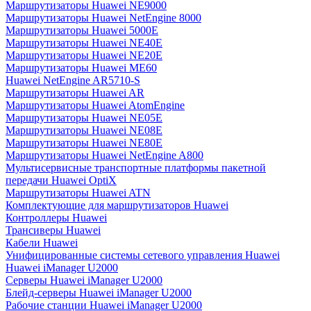
Маршрутизаторы Huawei NE9000
Маршрутизаторы Huawei NetEngine 8000
Маршрутизаторы Huawei 5000E
Маршрутизаторы Huawei NE40E
Маршрутизаторы Huawei NE20E
Маршрутизаторы Huawei ME60
Huawei NetEngine AR5710-S
Маршрутизаторы Huawei AR
Маршрутизаторы Huawei AtomEngine
Маршрутизаторы Huawei NE05E
Маршрутизаторы Huawei NE08E
Маршрутизаторы Huawei NE80E
Маршрутизаторы Huawei NetEngine A800
Мультисервисные транспортные платформы пакетной
передачи Huawei OptiX
Маршрутизаторы Huawei ATN
Комплектующие для маршрутизаторов Huawei
Контроллеры Huawei
Трансиверы Huawei
Кабели Huawei
Унифицированные системы сетевого управления Huawei
Huawei iManager U2000
Серверы Huawei iManager U2000
Блейд-серверы Huawei iManager U2000
Рабочие станции Huawei iManager U2000