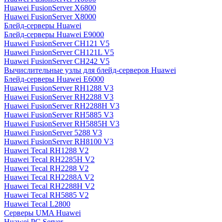
Huawei FusionServer X6800
Huawei FusionServer X8000
Блейд-серверы Huawei
Блейд-серверы Huawei E9000
Huawei FusionServer CH121 V5
Huawei FusionServer CH121L V5
Huawei FusionServer CH242 V5
Вычислительные узлы для блейд-серверов Huawei
Блейд-серверы Huawei E6000
Huawei FusionServer RH1288 V3
Huawei FusionServer RH2288 V3
Huawei FusionServer RH2288H V3
Huawei FusionServer RH5885 V3
Huawei FusionServer RH5885H V3
Huawei FusionServer 5288 V3
Huawei FusionServer RH8100 V3
Huawei Tecal RH1288 V2
Huawei Tecal RH2285H V2
Huawei Tecal RH2288 V2
Huawei Tecal RH2288A V2
Huawei Tecal RH2288H V2
Huawei Tecal RH5885 V2
Huawei Tecal L2800
Серверы UMA Huawei
Huawei PC Server