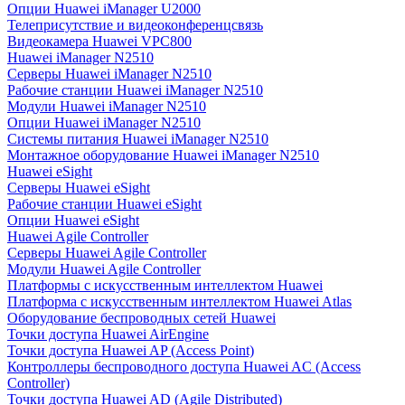
Опции Huawei iManager U2000
Телеприсутствие и видеоконференцсвязь
Видеокамера Huawei VPC800
Huawei iManager N2510
Серверы Huawei iManager N2510
Рабочие станции Huawei iManager N2510
Модули Huawei iManager N2510
Опции Huawei iManager N2510
Системы питания Huawei iManager N2510
Монтажное оборудование Huawei iManager N2510
Huawei eSight
Серверы Huawei eSight
Рабочие станции Huawei eSight
Опции Huawei eSight
Huawei Agile Controller
Серверы Huawei Agile Controller
Модули Huawei Agile Controller
Платформы с искусственным интеллектом Huawei
Платформа с искусственным интеллектом Huawei Atlas
Оборудование беспроводных сетей Huawei
Точки доступа Huawei AirEngine
Точки доступа Huawei AP (Access Point)
Контроллеры беспроводного доступа Huawei AC (Access
Controller)
Точки доступа Huawei AD (Agile Distributed)