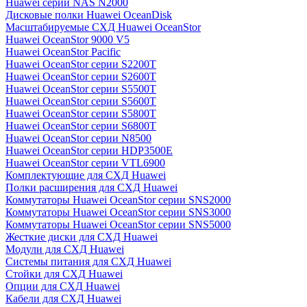
Huawei серии NAS N2000
Дисковые полки Huawei OceanDisk
Масштабируемые СХД Huawei OceanStor
Huawei OceanStor 9000 V5
Huawei OceanStor Pacific
Huawei OceanStor серии S2200T
Huawei OceanStor серии S2600T
Huawei OceanStor серии S5500T
Huawei OceanStor серии S5600T
Huawei OceanStor серии S5800T
Huawei OceanStor серии S6800T
Huawei OceanStor серии N8500
Huawei OceanStor серии HDP3500E
Huawei OceanStor серии VTL6900
Комплектующие для СХД Huawei
Полки расширения для СХД Huawei
Коммутаторы Huawei OceanStor серии SNS2000
Коммутаторы Huawei OceanStor серии SNS3000
Коммутаторы Huawei OceanStor серии SNS5000
Жесткие диски для СХД Huawei
Модули для СХД Huawei
Системы питания для СХД Huawei
Стойки для СХД Huawei
Опции для СХД Huawei
Кабели для СХД Huawei