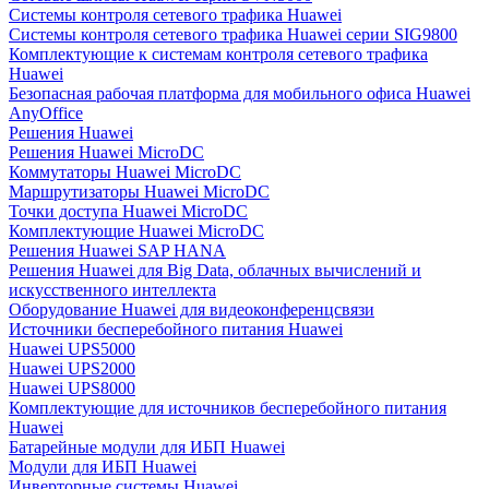
Системы контроля сетевого трафика Huawei
Системы контроля сетевого трафика Huawei серии SIG9800
Комплектующие к системам контроля сетевого трафика
Huawei
Безопасная рабочая платформа для мобильного офиса Huawei
AnyOffice
Решения Huawei
Решения Huawei MicroDC
Коммутаторы Huawei MicroDC
Маршрутизаторы Huawei MicroDC
Точки доступа Huawei MicroDC
Комплектующие Huawei MicroDC
Решения Huawei SAP HANA
Решения Huawei для Big Data, облачных вычислений и
искусственного интеллекта
Оборудование Huawei для видеоконференцсвязи
Источники бесперебойного питания Huawei
Huawei UPS5000
Huawei UPS2000
Huawei UPS8000
Комплектующие для источников бесперебойного питания
Huawei
Батарейные модули для ИБП Huawei
Модули для ИБП Huawei
Инверторные системы Huawei