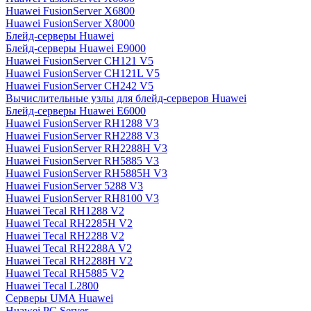
Huawei FusionServer X6800
Huawei FusionServer X8000
Блейд-серверы Huawei
Блейд-серверы Huawei E9000
Huawei FusionServer CH121 V5
Huawei FusionServer CH121L V5
Huawei FusionServer CH242 V5
Вычислительные узлы для блейд-серверов Huawei
Блейд-серверы Huawei E6000
Huawei FusionServer RH1288 V3
Huawei FusionServer RH2288 V3
Huawei FusionServer RH2288H V3
Huawei FusionServer RH5885 V3
Huawei FusionServer RH5885H V3
Huawei FusionServer 5288 V3
Huawei FusionServer RH8100 V3
Huawei Tecal RH1288 V2
Huawei Tecal RH2285H V2
Huawei Tecal RH2288 V2
Huawei Tecal RH2288A V2
Huawei Tecal RH2288H V2
Huawei Tecal RH5885 V2
Huawei Tecal L2800
Серверы UMA Huawei
Huawei PC Server