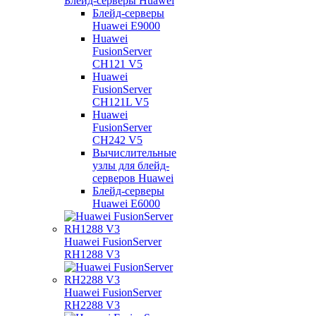
Блейд-серверы Huawei
Блейд-серверы
Huawei E9000
Huawei
FusionServer
CH121 V5
Huawei
FusionServer
CH121L V5
Huawei
FusionServer
CH242 V5
Вычислительные
узлы для блейд-
серверов Huawei
Блейд-серверы
Huawei E6000
Huawei FusionServer
RH1288 V3
Huawei FusionServer
RH2288 V3