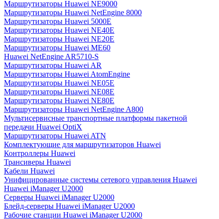
Маршрутизаторы Huawei NE9000
Маршрутизаторы Huawei NetEngine 8000
Маршрутизаторы Huawei 5000E
Маршрутизаторы Huawei NE40E
Маршрутизаторы Huawei NE20E
Маршрутизаторы Huawei ME60
Huawei NetEngine AR5710-S
Маршрутизаторы Huawei AR
Маршрутизаторы Huawei AtomEngine
Маршрутизаторы Huawei NE05E
Маршрутизаторы Huawei NE08E
Маршрутизаторы Huawei NE80E
Маршрутизаторы Huawei NetEngine A800
Мультисервисные транспортные платформы пакетной
передачи Huawei OptiX
Маршрутизаторы Huawei ATN
Комплектующие для маршрутизаторов Huawei
Контроллеры Huawei
Трансиверы Huawei
Кабели Huawei
Унифицированные системы сетевого управления Huawei
Huawei iManager U2000
Серверы Huawei iManager U2000
Блейд-серверы Huawei iManager U2000
Рабочие станции Huawei iManager U2000