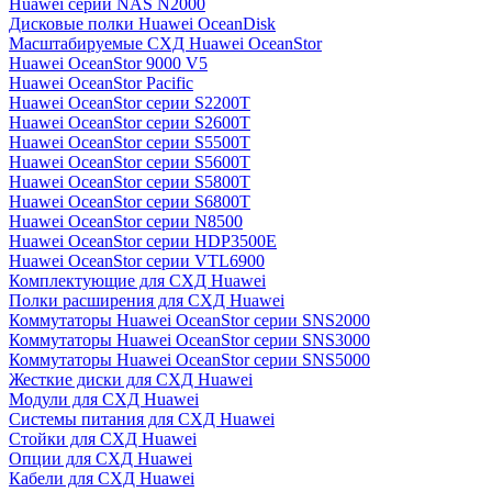
Huawei серии NAS N2000
Дисковые полки Huawei OceanDisk
Масштабируемые СХД Huawei OceanStor
Huawei OceanStor 9000 V5
Huawei OceanStor Pacific
Huawei OceanStor серии S2200T
Huawei OceanStor серии S2600T
Huawei OceanStor серии S5500T
Huawei OceanStor серии S5600T
Huawei OceanStor серии S5800T
Huawei OceanStor серии S6800T
Huawei OceanStor серии N8500
Huawei OceanStor серии HDP3500E
Huawei OceanStor серии VTL6900
Комплектующие для СХД Huawei
Полки расширения для СХД Huawei
Коммутаторы Huawei OceanStor серии SNS2000
Коммутаторы Huawei OceanStor серии SNS3000
Коммутаторы Huawei OceanStor серии SNS5000
Жесткие диски для СХД Huawei
Модули для СХД Huawei
Системы питания для СХД Huawei
Стойки для СХД Huawei
Опции для СХД Huawei
Кабели для СХД Huawei