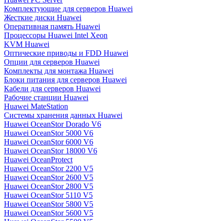
Комплектующие для серверов Huawei
Жесткие диски Huawei
Оперативная память Huawei
Процессоры Huawei Intel Xeon
KVM Huawei
Оптические приводы и FDD Huawei
Опции для серверов Huawei
Комплекты для монтажа Huawei
Блоки питания для серверов Huawei
Кабели для серверов Huawei
Рабочие станции Huawei
Huawei MateStation
Системы хранения данных Huawei
Huawei OceanStor Dorado V6
Huawei OceanStor 5000 V6
Huawei OceanStor 6000 V6
Huawei OceanStor 18000 V6
Huawei OceanProtect
Huawei OceanStor 2200 V5
Huawei OceanStor 2600 V5
Huawei OceanStor 2800 V5
Huawei OceanStor 5110 V5
Huawei OceanStor 5800 V5
Huawei OceanStor 5600 V5