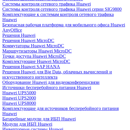
Системы контроля сетевого трафика Huawei
Системы контроля сетевого трафика Huawei серии SIG9800
Комплектующие к системам контроля сетевого трафика
Huawei
Безопасная рабочая платформа для мобильного офиса Huawei
AnyOffice
Решения Huawei
Решения Huawei MicroDC
Коммутаторы Huawei MicroDC
Маршрутизаторы Huawei MicroDC
Точки доступа Huawei MicroDC
Комплектующие Huawei MicroDC
Решения Huawei SAP HANA
Решения Huawei для Big Data, облачных вычислений и
искусственного интеллекта
Оборудование Huawei для видеоконференцсвязи
Источники бесперебойного питания Huawei
Huawei UPS5000
Huawei UPS2000
Huawei UPS8000
Комплектующие для источников бесперебойного питания
Huawei
Батарейные модули для ИБП Huawei
Модули для ИБП Huawei
Инверторные системы Huawei