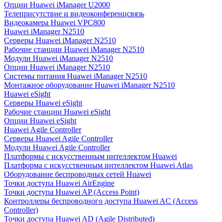
Опции Huawei iManager U2000
Телеприсутствие и видеоконференцсвязь
Видеокамера Huawei VPC800
Huawei iManager N2510
Серверы Huawei iManager N2510
Рабочие станции Huawei iManager N2510
Модули Huawei iManager N2510
Опции Huawei iManager N2510
Системы питания Huawei iManager N2510
Монтажное оборудование Huawei iManager N2510
Huawei eSight
Серверы Huawei eSight
Рабочие станции Huawei eSight
Опции Huawei eSight
Huawei Agile Controller
Серверы Huawei Agile Controller
Модули Huawei Agile Controller
Платформы с искусственным интеллектом Huawei
Платформа с искусственным интеллектом Huawei Atlas
Оборудование беспроводных сетей Huawei
Точки доступа Huawei AirEngine
Точки доступа Huawei AP (Access Point)
Контроллеры беспроводного доступа Huawei AC (Access
Controller)
Точки доступа Huawei AD (Agile Distributed)