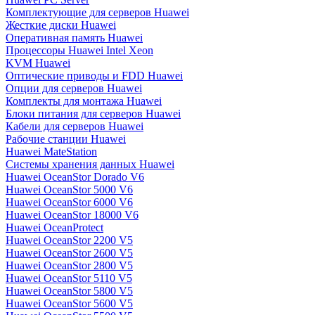
Комплектующие для серверов Huawei
Жесткие диски Huawei
Оперативная память Huawei
Процессоры Huawei Intel Xeon
KVM Huawei
Оптические приводы и FDD Huawei
Опции для серверов Huawei
Комплекты для монтажа Huawei
Блоки питания для серверов Huawei
Кабели для серверов Huawei
Рабочие станции Huawei
Huawei MateStation
Системы хранения данных Huawei
Huawei OceanStor Dorado V6
Huawei OceanStor 5000 V6
Huawei OceanStor 6000 V6
Huawei OceanStor 18000 V6
Huawei OceanProtect
Huawei OceanStor 2200 V5
Huawei OceanStor 2600 V5
Huawei OceanStor 2800 V5
Huawei OceanStor 5110 V5
Huawei OceanStor 5800 V5
Huawei OceanStor 5600 V5