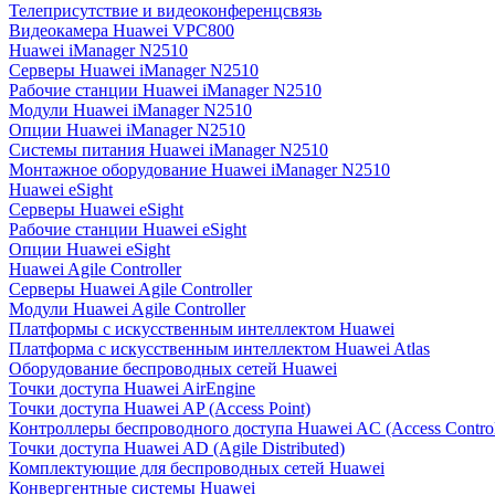
Телеприсутствие и видеоконференцсвязь
Видеокамера Huawei VPC800
Huawei iManager N2510
Серверы Huawei iManager N2510
Рабочие станции Huawei iManager N2510
Модули Huawei iManager N2510
Опции Huawei iManager N2510
Системы питания Huawei iManager N2510
Монтажное оборудование Huawei iManager N2510
Huawei eSight
Серверы Huawei eSight
Рабочие станции Huawei eSight
Опции Huawei eSight
Huawei Agile Controller
Серверы Huawei Agile Controller
Модули Huawei Agile Controller
Платформы с искусственным интеллектом Huawei
Платформа с искусственным интеллектом Huawei Atlas
Оборудование беспроводных сетей Huawei
Точки доступа Huawei AirEngine
Точки доступа Huawei AP (Access Point)
Контроллеры беспроводного доступа Huawei AC (Access Control
Точки доступа Huawei AD (Agile Distributed)
Комплектующие для беспроводных сетей Huawei
Конвергентные системы Huawei