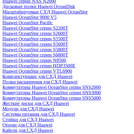
Huawei серии NAS N2000
Дисковые полки Huawei OceanDisk
Масштабируемые СХД Huawei OceanStor
Huawei OceanStor 9000 V5
Huawei OceanStor Pacific
Huawei OceanStor серии S2200T
Huawei OceanStor серии S2600T
Huawei OceanStor серии S5500T
Huawei OceanStor серии S5600T
Huawei OceanStor серии S5800T
Huawei OceanStor серии S6800T
Huawei OceanStor серии N8500
Huawei OceanStor серии HDP3500E
Huawei OceanStor серии VTL6900
Комплектующие для СХД Huawei
Полки расширения для СХД Huawei
Коммутаторы Huawei OceanStor серии SNS2000
Коммутаторы Huawei OceanStor серии SNS3000
Коммутаторы Huawei OceanStor серии SNS5000
Жесткие диски для СХД Huawei
Модули для СХД Huawei
Системы питания для СХД Huawei
Стойки для СХД Huawei
Опции для СХД Huawei
Кабели для СХД Huawei