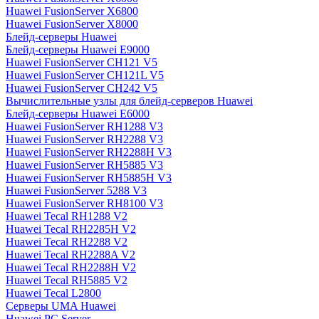
Huawei FusionServer X6800
Huawei FusionServer X8000
Блейд-серверы Huawei
Блейд-серверы Huawei E9000
Huawei FusionServer CH121 V5
Huawei FusionServer CH121L V5
Huawei FusionServer CH242 V5
Вычислительные узлы для блейд-серверов Huawei
Блейд-серверы Huawei E6000
Huawei FusionServer RH1288 V3
Huawei FusionServer RH2288 V3
Huawei FusionServer RH2288H V3
Huawei FusionServer RH5885 V3
Huawei FusionServer RH5885H V3
Huawei FusionServer 5288 V3
Huawei FusionServer RH8100 V3
Huawei Tecal RH1288 V2
Huawei Tecal RH2285H V2
Huawei Tecal RH2288 V2
Huawei Tecal RH2288A V2
Huawei Tecal RH2288H V2
Huawei Tecal RH5885 V2
Huawei Tecal L2800
Серверы UMA Huawei
Huawei PC Server