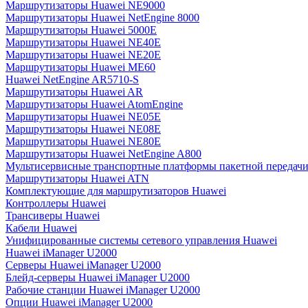
Маршрутизаторы Huawei NE9000
Маршрутизаторы Huawei NetEngine 8000
Маршрутизаторы Huawei 5000E
Маршрутизаторы Huawei NE40E
Маршрутизаторы Huawei NE20E
Маршрутизаторы Huawei ME60
Huawei NetEngine AR5710-S
Маршрутизаторы Huawei AR
Маршрутизаторы Huawei AtomEngine
Маршрутизаторы Huawei NE05E
Маршрутизаторы Huawei NE08E
Маршрутизаторы Huawei NE80E
Маршрутизаторы Huawei NetEngine A800
Мультисервисные транспортные платформы пакетной передачи
Маршрутизаторы Huawei ATN
Комплектующие для маршрутизаторов Huawei
Контроллеры Huawei
Трансиверы Huawei
Кабели Huawei
Унифицированные системы сетевого управления Huawei
Huawei iManager U2000
Серверы Huawei iManager U2000
Блейд-серверы Huawei iManager U2000
Рабочие станции Huawei iManager U2000
Опции Huawei iManager U2000