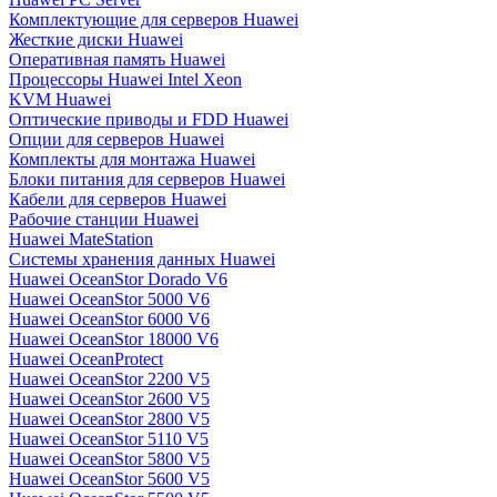
Комплектующие для серверов Huawei
Жесткие диски Huawei
Оперативная память Huawei
Процессоры Huawei Intel Xeon
KVM Huawei
Оптические приводы и FDD Huawei
Опции для серверов Huawei
Комплекты для монтажа Huawei
Блоки питания для серверов Huawei
Кабели для серверов Huawei
Рабочие станции Huawei
Huawei MateStation
Системы хранения данных Huawei
Huawei OceanStor Dorado V6
Huawei OceanStor 5000 V6
Huawei OceanStor 6000 V6
Huawei OceanStor 18000 V6
Huawei OceanProtect
Huawei OceanStor 2200 V5
Huawei OceanStor 2600 V5
Huawei OceanStor 2800 V5
Huawei OceanStor 5110 V5
Huawei OceanStor 5800 V5
Huawei OceanStor 5600 V5