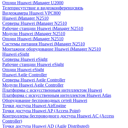
Опции Huawei iManager U2000
Телеприсутствие и видеоконференцсвязь
Видеокамера Huawei VPC800
Huawei iManager N2510
Серверы Huawei iManager N2510
Рабочие станции Huawei iManager N2510
Модули Huawei iManager N2510
Опции Huawei iManager N2510
Системы питания Huawei iManager N2510
Монтажное оборудование Huawei iManager N2510
Huawei eSight
Серверы Huawei eSight
Рабочие станции Huawei eSight
Опции Huawei eSight
Huawei Agile Controller
Серверы Huawei Agile Controller
Модули Huawei Agile Controller
Платформы с искусственным интеллектом Huawei
Платформа с искусственным интеллектом Huawei Atlas
Оборудование беспроводных сетей Huawei
Точки доступа Huawei AirEngine
Точки доступа Huawei AP (Access Point)
Контроллеры беспроводного доступа Huawei AC (Access
Controller)
Точки доступа Huawei AD (Agile Distributed)