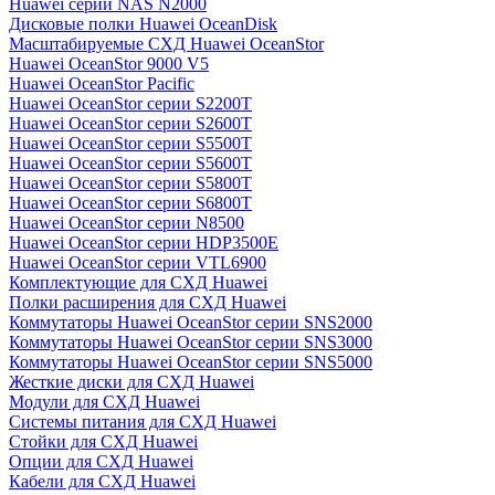
Huawei серии NAS N2000
Дисковые полки Huawei OceanDisk
Масштабируемые СХД Huawei OceanStor
Huawei OceanStor 9000 V5
Huawei OceanStor Pacific
Huawei OceanStor серии S2200T
Huawei OceanStor серии S2600T
Huawei OceanStor серии S5500T
Huawei OceanStor серии S5600T
Huawei OceanStor серии S5800T
Huawei OceanStor серии S6800T
Huawei OceanStor серии N8500
Huawei OceanStor серии HDP3500E
Huawei OceanStor серии VTL6900
Комплектующие для СХД Huawei
Полки расширения для СХД Huawei
Коммутаторы Huawei OceanStor серии SNS2000
Коммутаторы Huawei OceanStor серии SNS3000
Коммутаторы Huawei OceanStor серии SNS5000
Жесткие диски для СХД Huawei
Модули для СХД Huawei
Системы питания для СХД Huawei
Стойки для СХД Huawei
Опции для СХД Huawei
Кабели для СХД Huawei