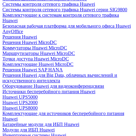
Системы контроля сетевого трафика Huawei
Системы контроля сетевого трафика Huawei серии SIG9800
Комплектующие к системам контроля сетевого трафика
Huawei
Безопасная рабочая платформа для мобильного офиса Huawei
AnyOffice
Решения Huawei
Решения Huawei MicroDC
Коммутаторы Huawei MicroDC
Маршрутизаторы Huawei MicroDC
Точки доступа Huawei MicroDC
Комплектующие Huawei MicroDC
Решения Huawei SAP HANA
Решения Huawei для Big Data, облачных вычислений и
искусственного интеллекта
Оборудование Huawei для видеоконференцсвязи
Источники бесперебойного питания Huawei
Huawei UPS5000
Huawei UPS2000
Huawei UPS8000
Комплектующие для источников бесперебойного питания
Huawei
Батарейные модули для ИБП Huawei
Модули для ИБП Huawei
Инверторные системы Huawei