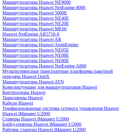
Маршрутизаторы Huawei NE9000
Маршрутизаторы Huawei NetEngine 8000
Маршрутизаторы Huawei 5000E
Маршрутизаторы Huawei NE40E
Маршрутизаторы Huawei NE20E
Маршрутизаторы Huawei ME60
Huawei NetEngine AR5710-S
Маршрутизаторы Huawei AR
Маршрутизаторы Huawei AtomEngine
Маршрутизаторы Huawei NE05E
Маршрутизаторы Huawei NE08E
Маршрутизаторы Huawei NE80E
Маршрутизаторы Huawei NetEngine A800
Мультисервисные транспортные платформы пакетной
передачи Huawei OptiX
Маршрутизаторы Huawei ATN
Комплектующие для маршрутизаторов Huawei
Контроллеры Huawei
Трансиверы Huawei
Кабели Huawei
Унифицированные системы сетевого управления Huawei
Huawei iManager U2000
Серверы Huawei iManager U2000
Блейд-серверы Huawei iManager U2000
Рабочие станции Huawei iManager U2000