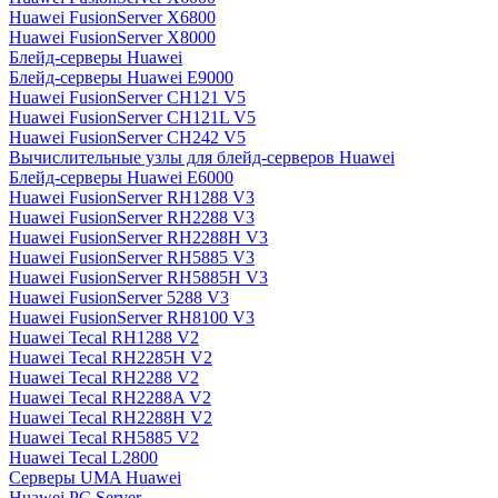
Huawei FusionServer X6800
Huawei FusionServer X8000
Блейд-серверы Huawei
Блейд-серверы Huawei E9000
Huawei FusionServer CH121 V5
Huawei FusionServer CH121L V5
Huawei FusionServer CH242 V5
Вычислительные узлы для блейд-серверов Huawei
Блейд-серверы Huawei E6000
Huawei FusionServer RH1288 V3
Huawei FusionServer RH2288 V3
Huawei FusionServer RH2288H V3
Huawei FusionServer RH5885 V3
Huawei FusionServer RH5885H V3
Huawei FusionServer 5288 V3
Huawei FusionServer RH8100 V3
Huawei Tecal RH1288 V2
Huawei Tecal RH2285H V2
Huawei Tecal RH2288 V2
Huawei Tecal RH2288A V2
Huawei Tecal RH2288H V2
Huawei Tecal RH5885 V2
Huawei Tecal L2800
Серверы UMA Huawei
Huawei PC Server