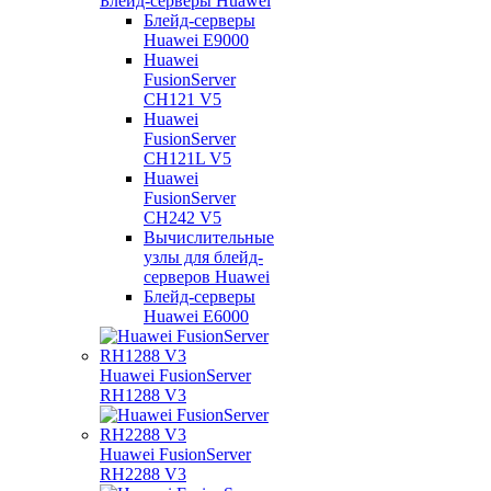
Блейд-серверы Huawei
Блейд-серверы
Huawei E9000
Huawei
FusionServer
CH121 V5
Huawei
FusionServer
CH121L V5
Huawei
FusionServer
CH242 V5
Вычислительные
узлы для блейд-
серверов Huawei
Блейд-серверы
Huawei E6000
Huawei FusionServer
RH1288 V3
Huawei FusionServer
RH2288 V3