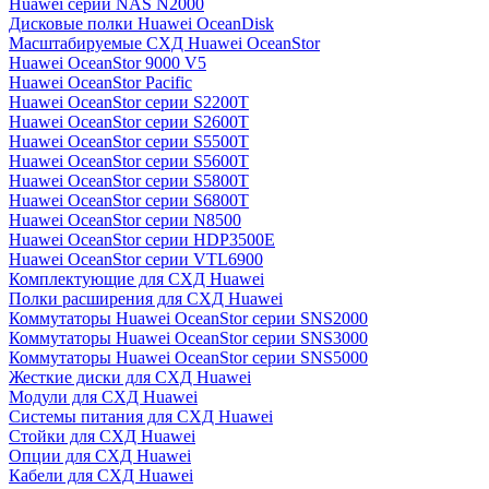
Huawei серии NAS N2000
Дисковые полки Huawei OceanDisk
Масштабируемые СХД Huawei OceanStor
Huawei OceanStor 9000 V5
Huawei OceanStor Pacific
Huawei OceanStor серии S2200T
Huawei OceanStor серии S2600T
Huawei OceanStor серии S5500T
Huawei OceanStor серии S5600T
Huawei OceanStor серии S5800T
Huawei OceanStor серии S6800T
Huawei OceanStor серии N8500
Huawei OceanStor серии HDP3500E
Huawei OceanStor серии VTL6900
Комплектующие для СХД Huawei
Полки расширения для СХД Huawei
Коммутаторы Huawei OceanStor серии SNS2000
Коммутаторы Huawei OceanStor серии SNS3000
Коммутаторы Huawei OceanStor серии SNS5000
Жесткие диски для СХД Huawei
Модули для СХД Huawei
Системы питания для СХД Huawei
Стойки для СХД Huawei
Опции для СХД Huawei
Кабели для СХД Huawei