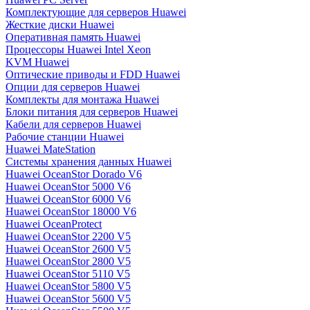
Комплектующие для серверов Huawei
Жесткие диски Huawei
Оперативная память Huawei
Процессоры Huawei Intel Xeon
KVM Huawei
Оптические приводы и FDD Huawei
Опции для серверов Huawei
Комплекты для монтажа Huawei
Блоки питания для серверов Huawei
Кабели для серверов Huawei
Рабочие станции Huawei
Huawei MateStation
Системы хранения данных Huawei
Huawei OceanStor Dorado V6
Huawei OceanStor 5000 V6
Huawei OceanStor 6000 V6
Huawei OceanStor 18000 V6
Huawei OceanProtect
Huawei OceanStor 2200 V5
Huawei OceanStor 2600 V5
Huawei OceanStor 2800 V5
Huawei OceanStor 5110 V5
Huawei OceanStor 5800 V5
Huawei OceanStor 5600 V5