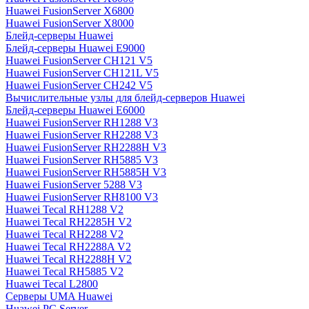
Huawei FusionServer X6800
Huawei FusionServer X8000
Блейд-серверы Huawei
Блейд-серверы Huawei E9000
Huawei FusionServer CH121 V5
Huawei FusionServer CH121L V5
Huawei FusionServer CH242 V5
Вычислительные узлы для блейд-серверов Huawei
Блейд-серверы Huawei E6000
Huawei FusionServer RH1288 V3
Huawei FusionServer RH2288 V3
Huawei FusionServer RH2288H V3
Huawei FusionServer RH5885 V3
Huawei FusionServer RH5885H V3
Huawei FusionServer 5288 V3
Huawei FusionServer RH8100 V3
Huawei Tecal RH1288 V2
Huawei Tecal RH2285H V2
Huawei Tecal RH2288 V2
Huawei Tecal RH2288A V2
Huawei Tecal RH2288H V2
Huawei Tecal RH5885 V2
Huawei Tecal L2800
Серверы UMA Huawei
Huawei PC Server