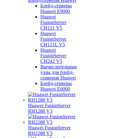
Блейд-серверы Huawei
Блейд-серверы
Huawei E9000
Huawei
FusionServer
CH121 V5
Huawei
FusionServer
CH121L V5
Huawei
FusionServer
CH242 V5
Вычислительные
узлы для блейд-
серверов Huawei
Блейд-серверы
Huawei E6000
Huawei FusionServer
RH1288 V3
Huawei FusionServer
RH2288 V3