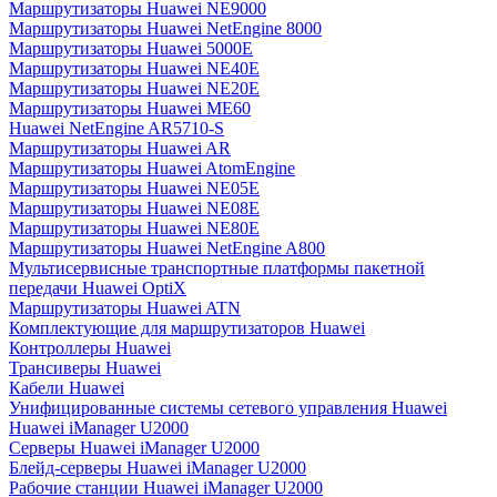
Маршрутизаторы Huawei NE9000
Маршрутизаторы Huawei NetEngine 8000
Маршрутизаторы Huawei 5000E
Маршрутизаторы Huawei NE40E
Маршрутизаторы Huawei NE20E
Маршрутизаторы Huawei ME60
Huawei NetEngine AR5710-S
Маршрутизаторы Huawei AR
Маршрутизаторы Huawei AtomEngine
Маршрутизаторы Huawei NE05E
Маршрутизаторы Huawei NE08E
Маршрутизаторы Huawei NE80E
Маршрутизаторы Huawei NetEngine A800
Мультисервисные транспортные платформы пакетной
передачи Huawei OptiX
Маршрутизаторы Huawei ATN
Комплектующие для маршрутизаторов Huawei
Контроллеры Huawei
Трансиверы Huawei
Кабели Huawei
Унифицированные системы сетевого управления Huawei
Huawei iManager U2000
Серверы Huawei iManager U2000
Блейд-серверы Huawei iManager U2000
Рабочие станции Huawei iManager U2000