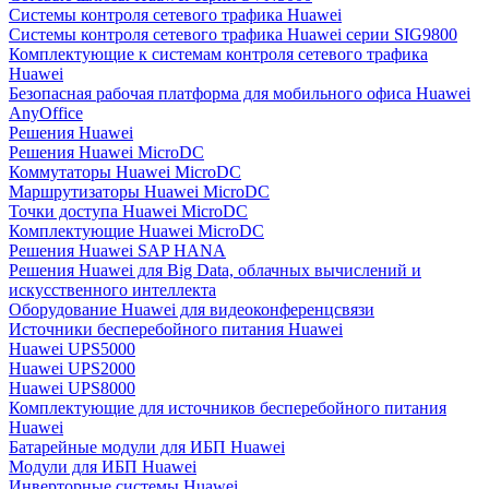
Системы контроля сетевого трафика Huawei
Системы контроля сетевого трафика Huawei серии SIG9800
Комплектующие к системам контроля сетевого трафика
Huawei
Безопасная рабочая платформа для мобильного офиса Huawei
AnyOffice
Решения Huawei
Решения Huawei MicroDC
Коммутаторы Huawei MicroDC
Маршрутизаторы Huawei MicroDC
Точки доступа Huawei MicroDC
Комплектующие Huawei MicroDC
Решения Huawei SAP HANA
Решения Huawei для Big Data, облачных вычислений и
искусственного интеллекта
Оборудование Huawei для видеоконференцсвязи
Источники бесперебойного питания Huawei
Huawei UPS5000
Huawei UPS2000
Huawei UPS8000
Комплектующие для источников бесперебойного питания
Huawei
Батарейные модули для ИБП Huawei
Модули для ИБП Huawei
Инверторные системы Huawei