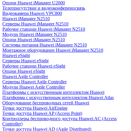
Опции Huawei iManager U2000
Телеприсутствие и видеоконференцсвязь
Видеокамера Huawei VPC800
Huawei iManager N2510
Серверы Huawei iManager N2510
Рабочие станции Huawei iManager N2510
Модули Huawei iManager N2510
Опции Huawei iManager N2510
Системы питания Huawei iManager N2510
Монтажное оборудование Huawei iManager N2510
Huawei eSight
Серверы Huawei eSight
Рабочие станции Huawei eSight
Опции Huawei eSight
Huawei Agile Controller
Серверы Huawei Agile Controller
Модули Huawei Agile Controller
Платформы с искусственным интеллектом Huawei
Платформа с искусственным интеллектом Huawei Atlas
Оборудование беспроводных сетей Huawei
Точки доступа Huawei AirEngine
Точки доступа Huawei AP (Access Point)
Контроллеры беспроводного доступа Huawei AC (Access
Controller)
Точки доступа Huawei AD (Agile Distributed)