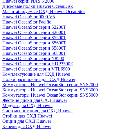
Huawei серии NAS N2000
Дисковые полки Huawei OceanDisk
Масштабируемые СХД Huawei OceanStor
Huawei OceanStor 9000 V5
Huawei OceanStor Pacific
Huawei OceanStor серии S2200T
Huawei OceanStor серии S2600T
Huawei OceanStor серии S5500T
Huawei OceanStor серии S5600T
Huawei OceanStor серии S5800T
Huawei OceanStor серии S6800T
Huawei OceanStor серии N8500
Huawei OceanStor серии HDP3500E
Huawei OceanStor серии VTL6900
Комплектующие для СХД Huawei
Полки расширения для СХД Huawei
Коммутаторы Huawei OceanStor серии SNS2000
Коммутаторы Huawei OceanStor серии SNS3000
Коммутаторы Huawei OceanStor серии SNS5000
Жесткие диски для СХД Huawei
Модули для СХД Huawei
Системы питания для СХД Huawei
Стойки для СХД Huawei
Опции для СХД Huawei
Кабели для СХД Huawei