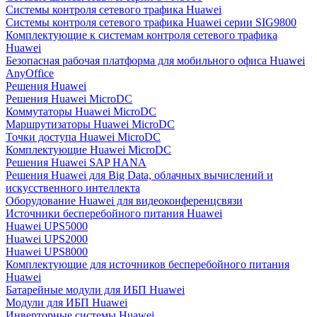
Системы контроля сетевого трафика Huawei
Системы контроля сетевого трафика Huawei серии SIG9800
Комплектующие к системам контроля сетевого трафика
Huawei
Безопасная рабочая платформа для мобильного офиса Huawei
AnyOffice
Решения Huawei
Решения Huawei MicroDC
Коммутаторы Huawei MicroDC
Маршрутизаторы Huawei MicroDC
Точки доступа Huawei MicroDC
Комплектующие Huawei MicroDC
Решения Huawei SAP HANA
Решения Huawei для Big Data, облачных вычислений и
искусственного интеллекта
Оборудование Huawei для видеоконференцсвязи
Источники бесперебойного питания Huawei
Huawei UPS5000
Huawei UPS2000
Huawei UPS8000
Комплектующие для источников бесперебойного питания
Huawei
Батарейные модули для ИБП Huawei
Модули для ИБП Huawei
Инверторные системы Huawei