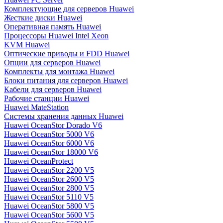
Комплектующие для серверов Huawei
Жесткие диски Huawei
Оперативная память Huawei
Процессоры Huawei Intel Xeon
KVM Huawei
Оптические приводы и FDD Huawei
Опции для серверов Huawei
Комплекты для монтажа Huawei
Блоки питания для серверов Huawei
Кабели для серверов Huawei
Рабочие станции Huawei
Huawei MateStation
Системы хранения данных Huawei
Huawei OceanStor Dorado V6
Huawei OceanStor 5000 V6
Huawei OceanStor 6000 V6
Huawei OceanStor 18000 V6
Huawei OceanProtect
Huawei OceanStor 2200 V5
Huawei OceanStor 2600 V5
Huawei OceanStor 2800 V5
Huawei OceanStor 5110 V5
Huawei OceanStor 5800 V5
Huawei OceanStor 5600 V5