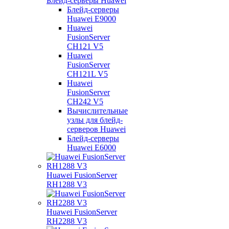
Блейд-серверы Huawei
Блейд-серверы
Huawei E9000
Huawei
FusionServer
CH121 V5
Huawei
FusionServer
CH121L V5
Huawei
FusionServer
CH242 V5
Вычислительные
узлы для блейд-
серверов Huawei
Блейд-серверы
Huawei E6000
Huawei FusionServer
RH1288 V3
Huawei FusionServer
RH2288 V3