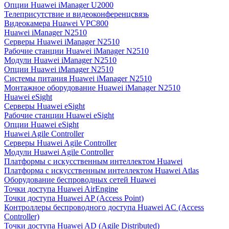
Опции Huawei iManager U2000
Телеприсутствие и видеоконференцсвязь
Видеокамера Huawei VPC800
Huawei iManager N2510
Серверы Huawei iManager N2510
Рабочие станции Huawei iManager N2510
Модули Huawei iManager N2510
Опции Huawei iManager N2510
Системы питания Huawei iManager N2510
Монтажное оборудование Huawei iManager N2510
Huawei eSight
Серверы Huawei eSight
Рабочие станции Huawei eSight
Опции Huawei eSight
Huawei Agile Controller
Серверы Huawei Agile Controller
Модули Huawei Agile Controller
Платформы с искусственным интеллектом Huawei
Платформа с искусственным интеллектом Huawei Atlas
Оборудование беспроводных сетей Huawei
Точки доступа Huawei AirEngine
Точки доступа Huawei AP (Access Point)
Контроллеры беспроводного доступа Huawei AC (Access
Controller)
Точки доступа Huawei AD (Agile Distributed)