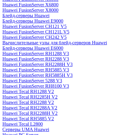
Huawei FusionServer X6800
Huawei FusionServer X8000
Блейд-серверы Huawei
Блейд-серверы Huawei E9000
Huawei FusionServer CH121 V5
Huawei FusionServer CH121L V5
Huawei FusionServer CH242 V5
Вычислительные узлы для блейд-серверов Huawei
Блейд-серверы Huawei E6000
Huawei FusionServer RH1288 V3
Huawei FusionServer RH2288 V3
Huawei FusionServer RH2288H V3
Huawei FusionServer RH5885 V3
Huawei FusionServer RH5885H V3
Huawei FusionServer 5288 V3
Huawei FusionServer RH8100 V3
Huawei Tecal RH1288 V2
Huawei Tecal RH2285H V2
Huawei Tecal RH2288 V2
Huawei Tecal RH2288A V2
Huawei Tecal RH2288H V2
Huawei Tecal RH5885 V2
Huawei Tecal L2800
Серверы UMA Huawei
Huawei PC Server