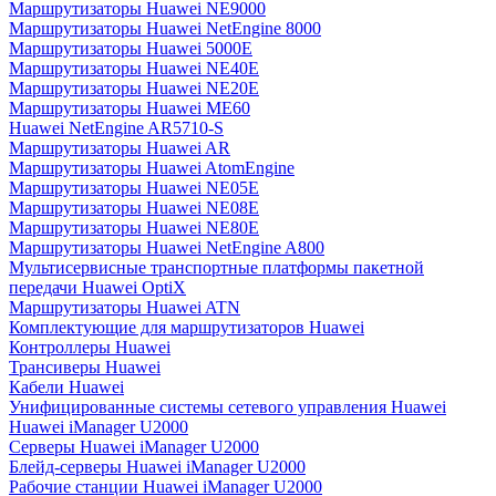
Маршрутизаторы Huawei NE9000
Маршрутизаторы Huawei NetEngine 8000
Маршрутизаторы Huawei 5000E
Маршрутизаторы Huawei NE40E
Маршрутизаторы Huawei NE20E
Маршрутизаторы Huawei ME60
Huawei NetEngine AR5710-S
Маршрутизаторы Huawei AR
Маршрутизаторы Huawei AtomEngine
Маршрутизаторы Huawei NE05E
Маршрутизаторы Huawei NE08E
Маршрутизаторы Huawei NE80E
Маршрутизаторы Huawei NetEngine A800
Мультисервисные транспортные платформы пакетной
передачи Huawei OptiX
Маршрутизаторы Huawei ATN
Комплектующие для маршрутизаторов Huawei
Контроллеры Huawei
Трансиверы Huawei
Кабели Huawei
Унифицированные системы сетевого управления Huawei
Huawei iManager U2000
Серверы Huawei iManager U2000
Блейд-серверы Huawei iManager U2000
Рабочие станции Huawei iManager U2000