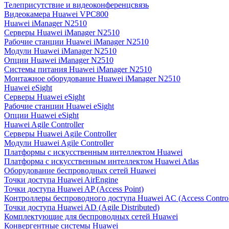
Телеприсутствие и видеоконференцсвязь
Видеокамера Huawei VPC800
Huawei iManager N2510
Серверы Huawei iManager N2510
Рабочие станции Huawei iManager N2510
Модули Huawei iManager N2510
Опции Huawei iManager N2510
Системы питания Huawei iManager N2510
Монтажное оборудование Huawei iManager N2510
Huawei eSight
Серверы Huawei eSight
Рабочие станции Huawei eSight
Опции Huawei eSight
Huawei Agile Controller
Серверы Huawei Agile Controller
Модули Huawei Agile Controller
Платформы с искусственным интеллектом Huawei
Платформа с искусственным интеллектом Huawei Atlas
Оборудование беспроводных сетей Huawei
Точки доступа Huawei AirEngine
Точки доступа Huawei AP (Access Point)
Контроллеры беспроводного доступа Huawei AC (Access Control
Точки доступа Huawei AD (Agile Distributed)
Комплектующие для беспроводных сетей Huawei
Конвергентные системы Huawei