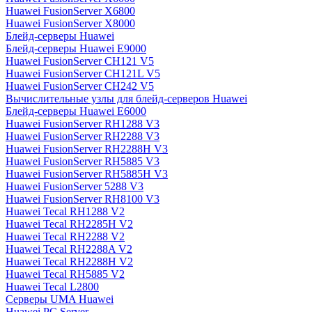
Huawei FusionServer X6800
Huawei FusionServer X8000
Блейд-серверы Huawei
Блейд-серверы Huawei E9000
Huawei FusionServer CH121 V5
Huawei FusionServer CH121L V5
Huawei FusionServer CH242 V5
Вычислительные узлы для блейд-серверов Huawei
Блейд-серверы Huawei E6000
Huawei FusionServer RH1288 V3
Huawei FusionServer RH2288 V3
Huawei FusionServer RH2288H V3
Huawei FusionServer RH5885 V3
Huawei FusionServer RH5885H V3
Huawei FusionServer 5288 V3
Huawei FusionServer RH8100 V3
Huawei Tecal RH1288 V2
Huawei Tecal RH2285H V2
Huawei Tecal RH2288 V2
Huawei Tecal RH2288A V2
Huawei Tecal RH2288H V2
Huawei Tecal RH5885 V2
Huawei Tecal L2800
Серверы UMA Huawei
Huawei PC Server