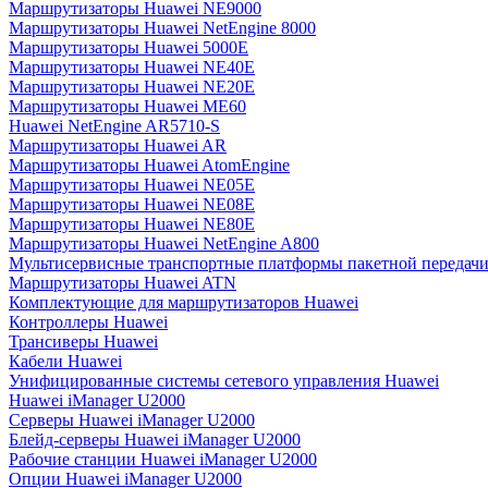
Маршрутизаторы Huawei NE9000
Маршрутизаторы Huawei NetEngine 8000
Маршрутизаторы Huawei 5000E
Маршрутизаторы Huawei NE40E
Маршрутизаторы Huawei NE20E
Маршрутизаторы Huawei ME60
Huawei NetEngine AR5710-S
Маршрутизаторы Huawei AR
Маршрутизаторы Huawei AtomEngine
Маршрутизаторы Huawei NE05E
Маршрутизаторы Huawei NE08E
Маршрутизаторы Huawei NE80E
Маршрутизаторы Huawei NetEngine A800
Мультисервисные транспортные платформы пакетной передачи
Маршрутизаторы Huawei ATN
Комплектующие для маршрутизаторов Huawei
Контроллеры Huawei
Трансиверы Huawei
Кабели Huawei
Унифицированные системы сетевого управления Huawei
Huawei iManager U2000
Серверы Huawei iManager U2000
Блейд-серверы Huawei iManager U2000
Рабочие станции Huawei iManager U2000
Опции Huawei iManager U2000