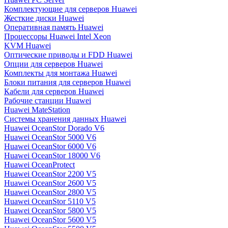
Комплектующие для серверов Huawei
Жесткие диски Huawei
Оперативная память Huawei
Процессоры Huawei Intel Xeon
KVM Huawei
Оптические приводы и FDD Huawei
Опции для серверов Huawei
Комплекты для монтажа Huawei
Блоки питания для серверов Huawei
Кабели для серверов Huawei
Рабочие станции Huawei
Huawei MateStation
Системы хранения данных Huawei
Huawei OceanStor Dorado V6
Huawei OceanStor 5000 V6
Huawei OceanStor 6000 V6
Huawei OceanStor 18000 V6
Huawei OceanProtect
Huawei OceanStor 2200 V5
Huawei OceanStor 2600 V5
Huawei OceanStor 2800 V5
Huawei OceanStor 5110 V5
Huawei OceanStor 5800 V5
Huawei OceanStor 5600 V5