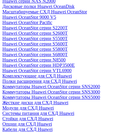
Huawei серии NAS N2000
Дисковые полки Huawei OceanDisk
Масштабируемые СХД Huawei OceanStor
Huawei OceanStor 9000 V5
Huawei OceanStor Pacific
Huawei OceanStor серии S2200T
Huawei OceanStor серии S2600T
Huawei OceanStor серии S5500T
Huawei OceanStor серии S5600T
Huawei OceanStor серии S5800T
Huawei OceanStor серии S6800T
Huawei OceanStor серии N8500
Huawei OceanStor серии HDP3500E
Huawei OceanStor серии VTL6900
Комплектующие для СХД Huawei
Полки расширения для СХД Huawei
Коммутаторы Huawei OceanStor серии SNS2000
Коммутаторы Huawei OceanStor серии SNS3000
Коммутаторы Huawei OceanStor серии SNS5000
Жесткие диски для СХД Huawei
Модули для СХД Huawei
Системы питания для СХД Huawei
Стойки для СХД Huawei
Опции для СХД Huawei
Кабели для СХД Huawei