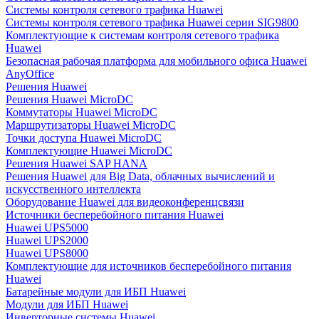
Системы контроля сетевого трафика Huawei
Системы контроля сетевого трафика Huawei серии SIG9800
Комплектующие к системам контроля сетевого трафика
Huawei
Безопасная рабочая платформа для мобильного офиса Huawei
AnyOffice
Решения Huawei
Решения Huawei MicroDC
Коммутаторы Huawei MicroDC
Маршрутизаторы Huawei MicroDC
Точки доступа Huawei MicroDC
Комплектующие Huawei MicroDC
Решения Huawei SAP HANA
Решения Huawei для Big Data, облачных вычислений и
искусственного интеллекта
Оборудование Huawei для видеоконференцсвязи
Источники бесперебойного питания Huawei
Huawei UPS5000
Huawei UPS2000
Huawei UPS8000
Комплектующие для источников бесперебойного питания
Huawei
Батарейные модули для ИБП Huawei
Модули для ИБП Huawei
Инверторные системы Huawei