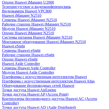
Опции Huawei iManager U2000
Телеприсутствие и видеоконференцсвязь
Видеокамера Huawei VPC800
Huawei iManager N2510
Серверы Huawei iManager N2510
Рабочие станции Huawei iManager N2510
Модули Huawei iManager N2510
Опции Huawei iManager N2510
Системы питания Huawei iManager N2510
Монтажное оборудование Huawei iManager N2510
Huawei eSight
Серверы Huawei eSight
Рабочие станции Huawei eSight
Опции Huawei eSight
Huawei Agile Controller
Серверы Huawei Agile Controller
Модули Huawei Agile Controller
Платформы с искусственным интеллектом Huawei
Платформа с искусственным интеллектом Huawei Atlas
Оборудование беспроводных сетей Huawei
Точки доступа Huawei AirEngine
Точки доступа Huawei AP (Access Point)
Контроллеры беспроводного доступа Huawei AC (Access
Controller)
Точки доступа Huawei AD (Agile Distributed)