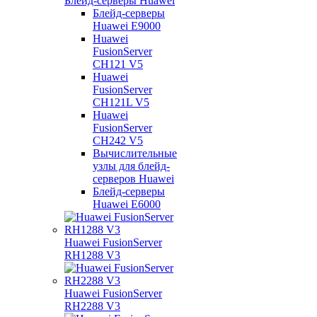
Блейд-серверы Huawei
Блейд-серверы
Huawei E9000
Huawei
FusionServer
CH121 V5
Huawei
FusionServer
CH121L V5
Huawei
FusionServer
CH242 V5
Вычислительные
узлы для блейд-
серверов Huawei
Блейд-серверы
Huawei E6000
Huawei FusionServer
RH1288 V3
Huawei FusionServer
RH2288 V3