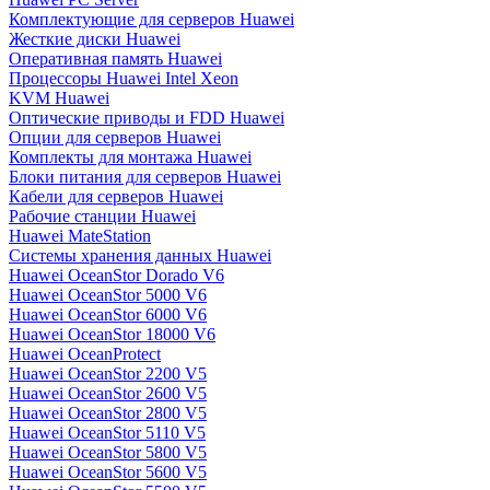
Комплектующие для серверов Huawei
Жесткие диски Huawei
Оперативная память Huawei
Процессоры Huawei Intel Xeon
KVM Huawei
Оптические приводы и FDD Huawei
Опции для серверов Huawei
Комплекты для монтажа Huawei
Блоки питания для серверов Huawei
Кабели для серверов Huawei
Рабочие станции Huawei
Huawei MateStation
Системы хранения данных Huawei
Huawei OceanStor Dorado V6
Huawei OceanStor 5000 V6
Huawei OceanStor 6000 V6
Huawei OceanStor 18000 V6
Huawei OceanProtect
Huawei OceanStor 2200 V5
Huawei OceanStor 2600 V5
Huawei OceanStor 2800 V5
Huawei OceanStor 5110 V5
Huawei OceanStor 5800 V5
Huawei OceanStor 5600 V5