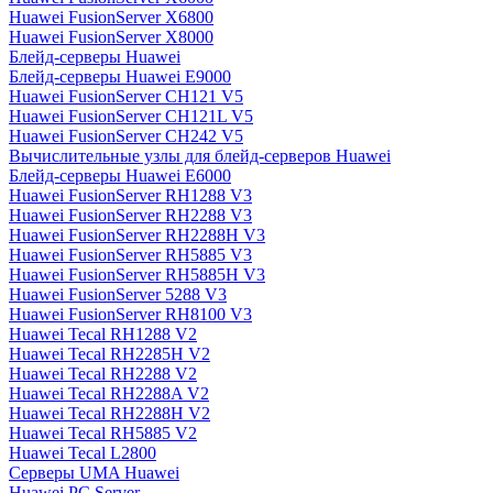
Huawei FusionServer X6800
Huawei FusionServer X8000
Блейд-серверы Huawei
Блейд-серверы Huawei E9000
Huawei FusionServer CH121 V5
Huawei FusionServer CH121L V5
Huawei FusionServer CH242 V5
Вычислительные узлы для блейд-серверов Huawei
Блейд-серверы Huawei E6000
Huawei FusionServer RH1288 V3
Huawei FusionServer RH2288 V3
Huawei FusionServer RH2288H V3
Huawei FusionServer RH5885 V3
Huawei FusionServer RH5885H V3
Huawei FusionServer 5288 V3
Huawei FusionServer RH8100 V3
Huawei Tecal RH1288 V2
Huawei Tecal RH2285H V2
Huawei Tecal RH2288 V2
Huawei Tecal RH2288A V2
Huawei Tecal RH2288H V2
Huawei Tecal RH5885 V2
Huawei Tecal L2800
Серверы UMA Huawei
Huawei PC Server