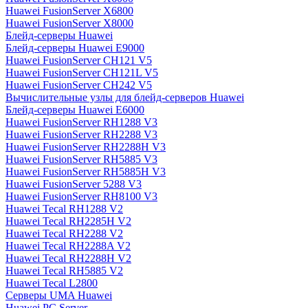
Huawei FusionServer X6800
Huawei FusionServer X8000
Блейд-серверы Huawei
Блейд-серверы Huawei E9000
Huawei FusionServer CH121 V5
Huawei FusionServer CH121L V5
Huawei FusionServer CH242 V5
Вычислительные узлы для блейд-серверов Huawei
Блейд-серверы Huawei E6000
Huawei FusionServer RH1288 V3
Huawei FusionServer RH2288 V3
Huawei FusionServer RH2288H V3
Huawei FusionServer RH5885 V3
Huawei FusionServer RH5885H V3
Huawei FusionServer 5288 V3
Huawei FusionServer RH8100 V3
Huawei Tecal RH1288 V2
Huawei Tecal RH2285H V2
Huawei Tecal RH2288 V2
Huawei Tecal RH2288A V2
Huawei Tecal RH2288H V2
Huawei Tecal RH5885 V2
Huawei Tecal L2800
Серверы UMA Huawei
Huawei PC Server