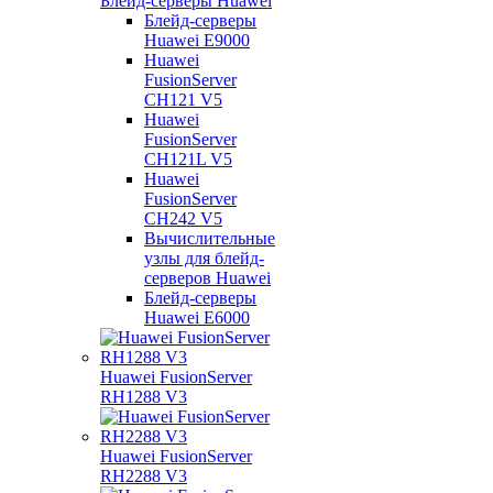
Блейд-серверы Huawei
Блейд-серверы
Huawei E9000
Huawei
FusionServer
CH121 V5
Huawei
FusionServer
CH121L V5
Huawei
FusionServer
CH242 V5
Вычислительные
узлы для блейд-
серверов Huawei
Блейд-серверы
Huawei E6000
Huawei FusionServer
RH1288 V3
Huawei FusionServer
RH2288 V3