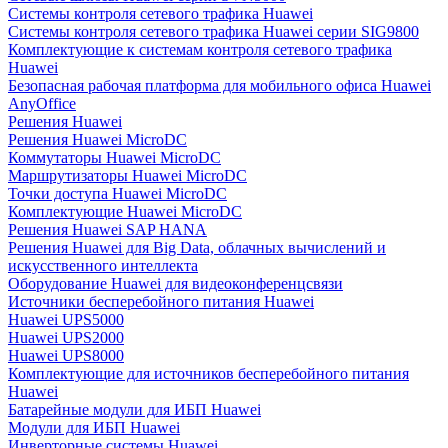
Системы контроля сетевого трафика Huawei
Системы контроля сетевого трафика Huawei серии SIG9800
Комплектующие к системам контроля сетевого трафика
Huawei
Безопасная рабочая платформа для мобильного офиса Huawei
AnyOffice
Решения Huawei
Решения Huawei MicroDC
Коммутаторы Huawei MicroDC
Маршрутизаторы Huawei MicroDC
Точки доступа Huawei MicroDC
Комплектующие Huawei MicroDC
Решения Huawei SAP HANA
Решения Huawei для Big Data, облачных вычислений и
искусственного интеллекта
Оборудование Huawei для видеоконференцсвязи
Источники бесперебойного питания Huawei
Huawei UPS5000
Huawei UPS2000
Huawei UPS8000
Комплектующие для источников бесперебойного питания
Huawei
Батарейные модули для ИБП Huawei
Модули для ИБП Huawei
Инверторные системы Huawei