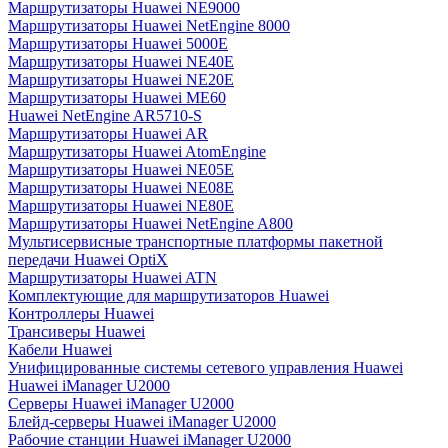
Маршрутизаторы Huawei NE9000
Маршрутизаторы Huawei NetEngine 8000
Маршрутизаторы Huawei 5000E
Маршрутизаторы Huawei NE40E
Маршрутизаторы Huawei NE20E
Маршрутизаторы Huawei ME60
Huawei NetEngine AR5710-S
Маршрутизаторы Huawei AR
Маршрутизаторы Huawei AtomEngine
Маршрутизаторы Huawei NE05E
Маршрутизаторы Huawei NE08E
Маршрутизаторы Huawei NE80E
Маршрутизаторы Huawei NetEngine A800
Мультисервисные транспортные платформы пакетной
передачи Huawei OptiX
Маршрутизаторы Huawei ATN
Комплектующие для маршрутизаторов Huawei
Контроллеры Huawei
Трансиверы Huawei
Кабели Huawei
Унифицированные системы сетевого управления Huawei
Huawei iManager U2000
Серверы Huawei iManager U2000
Блейд-серверы Huawei iManager U2000
Рабочие станции Huawei iManager U2000