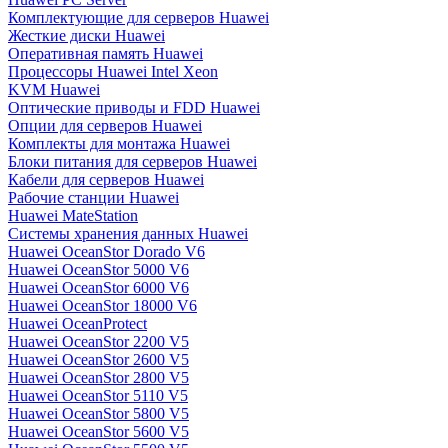
Комплектующие для серверов Huawei
Жесткие диски Huawei
Оперативная память Huawei
Процессоры Huawei Intel Xeon
KVM Huawei
Оптические приводы и FDD Huawei
Опции для серверов Huawei
Комплекты для монтажа Huawei
Блоки питания для серверов Huawei
Кабели для серверов Huawei
Рабочие станции Huawei
Huawei MateStation
Системы хранения данных Huawei
Huawei OceanStor Dorado V6
Huawei OceanStor 5000 V6
Huawei OceanStor 6000 V6
Huawei OceanStor 18000 V6
Huawei OceanProtect
Huawei OceanStor 2200 V5
Huawei OceanStor 2600 V5
Huawei OceanStor 2800 V5
Huawei OceanStor 5110 V5
Huawei OceanStor 5800 V5
Huawei OceanStor 5600 V5