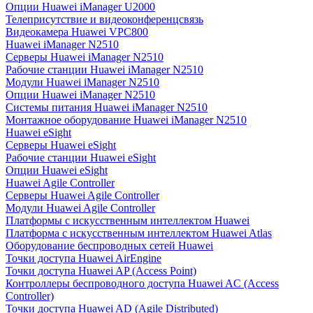
Опции Huawei iManager U2000
Телеприсутствие и видеоконференцсвязь
Видеокамера Huawei VPC800
Huawei iManager N2510
Серверы Huawei iManager N2510
Рабочие станции Huawei iManager N2510
Модули Huawei iManager N2510
Опции Huawei iManager N2510
Системы питания Huawei iManager N2510
Монтажное оборудование Huawei iManager N2510
Huawei eSight
Серверы Huawei eSight
Рабочие станции Huawei eSight
Опции Huawei eSight
Huawei Agile Controller
Серверы Huawei Agile Controller
Модули Huawei Agile Controller
Платформы с искусственным интеллектом Huawei
Платформа с искусственным интеллектом Huawei Atlas
Оборудование беспроводных сетей Huawei
Точки доступа Huawei AirEngine
Точки доступа Huawei AP (Access Point)
Контроллеры беспроводного доступа Huawei AC (Access
Controller)
Точки доступа Huawei AD (Agile Distributed)