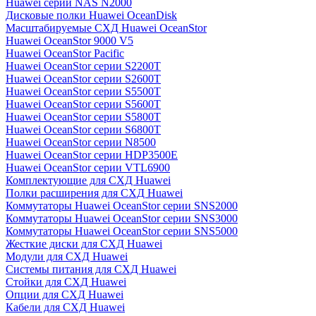
Huawei серии NAS N2000
Дисковые полки Huawei OceanDisk
Масштабируемые СХД Huawei OceanStor
Huawei OceanStor 9000 V5
Huawei OceanStor Pacific
Huawei OceanStor серии S2200T
Huawei OceanStor серии S2600T
Huawei OceanStor серии S5500T
Huawei OceanStor серии S5600T
Huawei OceanStor серии S5800T
Huawei OceanStor серии S6800T
Huawei OceanStor серии N8500
Huawei OceanStor серии HDP3500E
Huawei OceanStor серии VTL6900
Комплектующие для СХД Huawei
Полки расширения для СХД Huawei
Коммутаторы Huawei OceanStor серии SNS2000
Коммутаторы Huawei OceanStor серии SNS3000
Коммутаторы Huawei OceanStor серии SNS5000
Жесткие диски для СХД Huawei
Модули для СХД Huawei
Системы питания для СХД Huawei
Стойки для СХД Huawei
Опции для СХД Huawei
Кабели для СХД Huawei