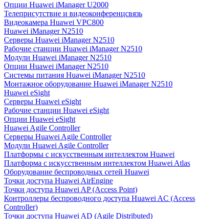
Опции Huawei iManager U2000
Телеприсутствие и видеоконференцсвязь
Видеокамера Huawei VPC800
Huawei iManager N2510
Серверы Huawei iManager N2510
Рабочие станции Huawei iManager N2510
Модули Huawei iManager N2510
Опции Huawei iManager N2510
Системы питания Huawei iManager N2510
Монтажное оборудование Huawei iManager N2510
Huawei eSight
Серверы Huawei eSight
Рабочие станции Huawei eSight
Опции Huawei eSight
Huawei Agile Controller
Серверы Huawei Agile Controller
Модули Huawei Agile Controller
Платформы с искусственным интеллектом Huawei
Платформа с искусственным интеллектом Huawei Atlas
Оборудование беспроводных сетей Huawei
Точки доступа Huawei AirEngine
Точки доступа Huawei AP (Access Point)
Контроллеры беспроводного доступа Huawei AC (Access
Controller)
Точки доступа Huawei AD (Agile Distributed)