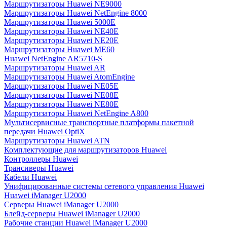
Маршрутизаторы Huawei NE9000
Маршрутизаторы Huawei NetEngine 8000
Маршрутизаторы Huawei 5000E
Маршрутизаторы Huawei NE40E
Маршрутизаторы Huawei NE20E
Маршрутизаторы Huawei ME60
Huawei NetEngine AR5710-S
Маршрутизаторы Huawei AR
Маршрутизаторы Huawei AtomEngine
Маршрутизаторы Huawei NE05E
Маршрутизаторы Huawei NE08E
Маршрутизаторы Huawei NE80E
Маршрутизаторы Huawei NetEngine A800
Мультисервисные транспортные платформы пакетной
передачи Huawei OptiX
Маршрутизаторы Huawei ATN
Комплектующие для маршрутизаторов Huawei
Контроллеры Huawei
Трансиверы Huawei
Кабели Huawei
Унифицированные системы сетевого управления Huawei
Huawei iManager U2000
Серверы Huawei iManager U2000
Блейд-серверы Huawei iManager U2000
Рабочие станции Huawei iManager U2000