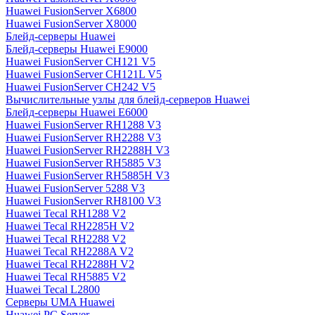
Huawei FusionServer X6800
Huawei FusionServer X8000
Блейд-серверы Huawei
Блейд-серверы Huawei E9000
Huawei FusionServer CH121 V5
Huawei FusionServer CH121L V5
Huawei FusionServer CH242 V5
Вычислительные узлы для блейд-серверов Huawei
Блейд-серверы Huawei E6000
Huawei FusionServer RH1288 V3
Huawei FusionServer RH2288 V3
Huawei FusionServer RH2288H V3
Huawei FusionServer RH5885 V3
Huawei FusionServer RH5885H V3
Huawei FusionServer 5288 V3
Huawei FusionServer RH8100 V3
Huawei Tecal RH1288 V2
Huawei Tecal RH2285H V2
Huawei Tecal RH2288 V2
Huawei Tecal RH2288A V2
Huawei Tecal RH2288H V2
Huawei Tecal RH5885 V2
Huawei Tecal L2800
Серверы UMA Huawei
Huawei PC Server