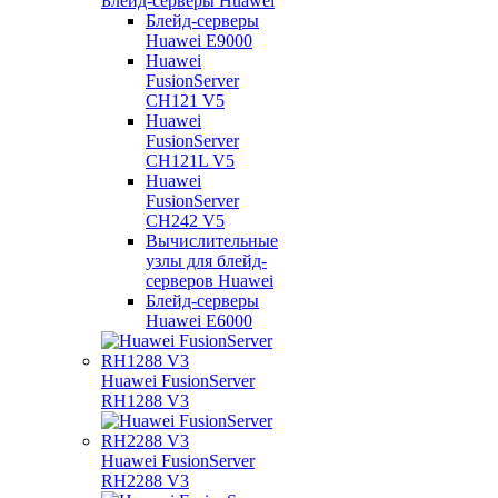
Блейд-серверы Huawei
Блейд-серверы
Huawei E9000
Huawei
FusionServer
CH121 V5
Huawei
FusionServer
CH121L V5
Huawei
FusionServer
CH242 V5
Вычислительные
узлы для блейд-
серверов Huawei
Блейд-серверы
Huawei E6000
Huawei FusionServer
RH1288 V3
Huawei FusionServer
RH2288 V3