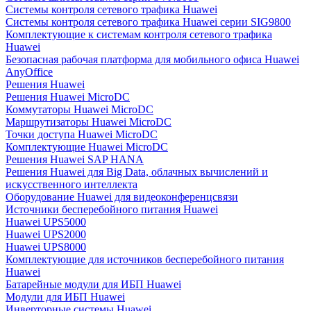
Системы контроля сетевого трафика Huawei
Системы контроля сетевого трафика Huawei серии SIG9800
Комплектующие к системам контроля сетевого трафика
Huawei
Безопасная рабочая платформа для мобильного офиса Huawei
AnyOffice
Решения Huawei
Решения Huawei MicroDC
Коммутаторы Huawei MicroDC
Маршрутизаторы Huawei MicroDC
Точки доступа Huawei MicroDC
Комплектующие Huawei MicroDC
Решения Huawei SAP HANA
Решения Huawei для Big Data, облачных вычислений и
искусственного интеллекта
Оборудование Huawei для видеоконференцсвязи
Источники бесперебойного питания Huawei
Huawei UPS5000
Huawei UPS2000
Huawei UPS8000
Комплектующие для источников бесперебойного питания
Huawei
Батарейные модули для ИБП Huawei
Модули для ИБП Huawei
Инверторные системы Huawei