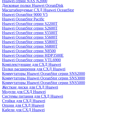
Huawei серии NAS N2000
Дисковые полки Huawei OceanDisk
Масштабируемые СХД Huawei OceanStor
Huawei OceanStor 9000 V5
Huawei OceanStor Pacific
Huawei OceanStor серии S2200T
Huawei OceanStor серии S2600T
Huawei OceanStor серии S5500T
Huawei OceanStor серии S5600T
Huawei OceanStor серии S5800T
Huawei OceanStor серии S6800T
Huawei OceanStor серии N8500
Huawei OceanStor серии HDP3500E
Huawei OceanStor серии VTL6900
Комплектующие для СХД Huawei
Полки расширения для СХД Huawei
Коммутаторы Huawei OceanStor серии SNS2000
Коммутаторы Huawei OceanStor серии SNS3000
Коммутаторы Huawei OceanStor серии SNS5000
Жесткие диски для СХД Huawei
Модули для СХД Huawei
Системы питания для СХД Huawei
Стойки для СХД Huawei
Опции для СХД Huawei
Кабели для СХД Huawei