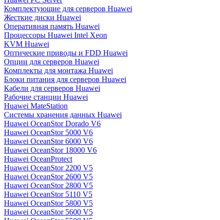
Комплектующие для серверов Huawei
Жесткие диски Huawei
Оперативная память Huawei
Процессоры Huawei Intel Xeon
KVM Huawei
Оптические приводы и FDD Huawei
Опции для серверов Huawei
Комплекты для монтажа Huawei
Блоки питания для серверов Huawei
Кабели для серверов Huawei
Рабочие станции Huawei
Huawei MateStation
Системы хранения данных Huawei
Huawei OceanStor Dorado V6
Huawei OceanStor 5000 V6
Huawei OceanStor 6000 V6
Huawei OceanStor 18000 V6
Huawei OceanProtect
Huawei OceanStor 2200 V5
Huawei OceanStor 2600 V5
Huawei OceanStor 2800 V5
Huawei OceanStor 5110 V5
Huawei OceanStor 5800 V5
Huawei OceanStor 5600 V5