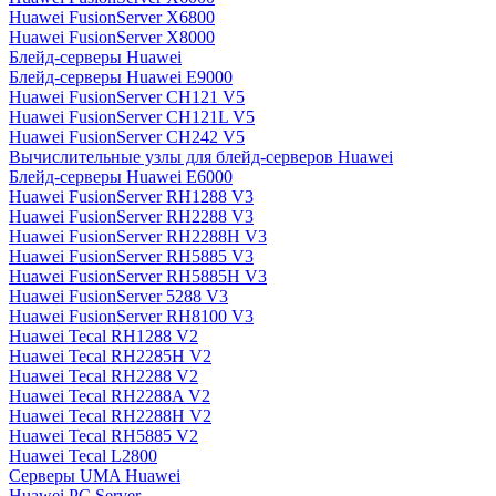
Huawei FusionServer X6800
Huawei FusionServer X8000
Блейд-серверы Huawei
Блейд-серверы Huawei E9000
Huawei FusionServer CH121 V5
Huawei FusionServer CH121L V5
Huawei FusionServer CH242 V5
Вычислительные узлы для блейд-серверов Huawei
Блейд-серверы Huawei E6000
Huawei FusionServer RH1288 V3
Huawei FusionServer RH2288 V3
Huawei FusionServer RH2288H V3
Huawei FusionServer RH5885 V3
Huawei FusionServer RH5885H V3
Huawei FusionServer 5288 V3
Huawei FusionServer RH8100 V3
Huawei Tecal RH1288 V2
Huawei Tecal RH2285H V2
Huawei Tecal RH2288 V2
Huawei Tecal RH2288A V2
Huawei Tecal RH2288H V2
Huawei Tecal RH5885 V2
Huawei Tecal L2800
Серверы UMA Huawei
Huawei PC Server