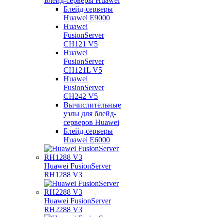
Блейд-серверы Huawei
Блейд-серверы
Huawei E9000
Huawei
FusionServer
CH121 V5
Huawei
FusionServer
CH121L V5
Huawei
FusionServer
CH242 V5
Вычислительные
узлы для блейд-
серверов Huawei
Блейд-серверы
Huawei E6000
Huawei FusionServer
RH1288 V3
Huawei FusionServer
RH2288 V3