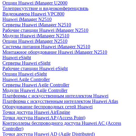
Опции Huawei iManager U2000
Телеприсутствие и видеоконференцсвязь
Видеокамера Huawei VPC800
Huawei iManager N2510
Серверы Huawei iManager N2510
Рабочие станции Huawei iManager N2510
Модули Huawei iManager N2510
Опции Huawei iManager N2510
Системы питания Huawei iManager N2510
Монтажное оборудование Huawei iManager N2510
Huawei eSight
Серверы Huawei eSight
Рабочие станции Huawei eSight
Опции Huawei eSight
Huawei Agile Controller
Серверы Huawei Agile Controller
Модули Huawei Agile Controller
Платформы с искусственным интеллектом Huawei
Платформа с искусственным интеллектом Huawei Atlas
Оборудование беспроводных сетей Huawei
Точки доступа Huawei AirEngine
Точки доступа Huawei AP (Access Point)
Контроллеры беспроводного доступа Huawei AC (Access
Controller)
Точки доступа Huawei AD (Agile Distributed)