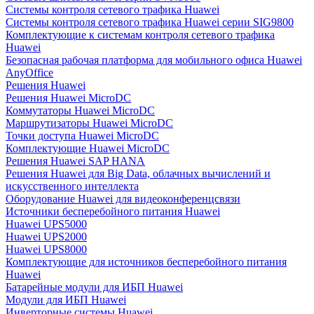
Системы контроля сетевого трафика Huawei
Системы контроля сетевого трафика Huawei серии SIG9800
Комплектующие к системам контроля сетевого трафика
Huawei
Безопасная рабочая платформа для мобильного офиса Huawei
AnyOffice
Решения Huawei
Решения Huawei MicroDC
Коммутаторы Huawei MicroDC
Маршрутизаторы Huawei MicroDC
Точки доступа Huawei MicroDC
Комплектующие Huawei MicroDC
Решения Huawei SAP HANA
Решения Huawei для Big Data, облачных вычислений и
искусственного интеллекта
Оборудование Huawei для видеоконференцсвязи
Источники бесперебойного питания Huawei
Huawei UPS5000
Huawei UPS2000
Huawei UPS8000
Комплектующие для источников бесперебойного питания
Huawei
Батарейные модули для ИБП Huawei
Модули для ИБП Huawei
Инверторные системы Huawei