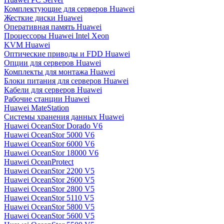
Комплектующие для серверов Huawei
Жесткие диски Huawei
Оперативная память Huawei
Процессоры Huawei Intel Xeon
KVM Huawei
Оптические приводы и FDD Huawei
Опции для серверов Huawei
Комплекты для монтажа Huawei
Блоки питания для серверов Huawei
Кабели для серверов Huawei
Рабочие станции Huawei
Huawei MateStation
Системы хранения данных Huawei
Huawei OceanStor Dorado V6
Huawei OceanStor 5000 V6
Huawei OceanStor 6000 V6
Huawei OceanStor 18000 V6
Huawei OceanProtect
Huawei OceanStor 2200 V5
Huawei OceanStor 2600 V5
Huawei OceanStor 2800 V5
Huawei OceanStor 5110 V5
Huawei OceanStor 5800 V5
Huawei OceanStor 5600 V5