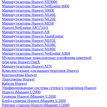
Маршрутизаторы Huawei NE9000
Маршрутизаторы Huawei NetEngine 8000
Маршрутизаторы Huawei 5000E
Маршрутизаторы Huawei NE40E
Маршрутизаторы Huawei NE20E
Маршрутизаторы Huawei ME60
Huawei NetEngine AR5710-S
Маршрутизаторы Huawei AR
Маршрутизаторы Huawei AtomEngine
Маршрутизаторы Huawei NE05E
Маршрутизаторы Huawei NE08E
Маршрутизаторы Huawei NE80E
Маршрутизаторы Huawei NetEngine A800
Мультисервисные транспортные платформы пакетной
передачи Huawei OptiX
Маршрутизаторы Huawei ATN
Комплектующие для маршрутизаторов Huawei
Контроллеры Huawei
Трансиверы Huawei
Кабели Huawei
Унифицированные системы сетевого управления Huawei
Huawei iManager U2000
Серверы Huawei iManager U2000
Блейд-серверы Huawei iManager U2000
Рабочие станции Huawei iManager U2000