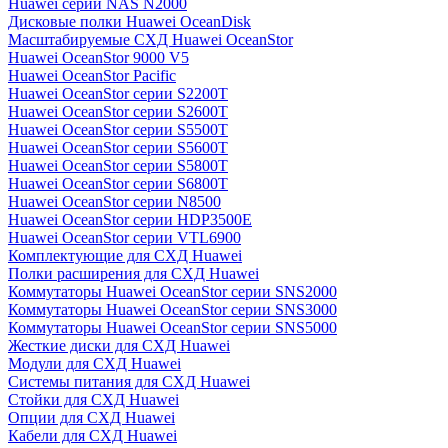
Huawei серии NAS N2000
Дисковые полки Huawei OceanDisk
Масштабируемые СХД Huawei OceanStor
Huawei OceanStor 9000 V5
Huawei OceanStor Pacific
Huawei OceanStor серии S2200T
Huawei OceanStor серии S2600T
Huawei OceanStor серии S5500T
Huawei OceanStor серии S5600T
Huawei OceanStor серии S5800T
Huawei OceanStor серии S6800T
Huawei OceanStor серии N8500
Huawei OceanStor серии HDP3500E
Huawei OceanStor серии VTL6900
Комплектующие для СХД Huawei
Полки расширения для СХД Huawei
Коммутаторы Huawei OceanStor серии SNS2000
Коммутаторы Huawei OceanStor серии SNS3000
Коммутаторы Huawei OceanStor серии SNS5000
Жесткие диски для СХД Huawei
Модули для СХД Huawei
Системы питания для СХД Huawei
Стойки для СХД Huawei
Опции для СХД Huawei
Кабели для СХД Huawei