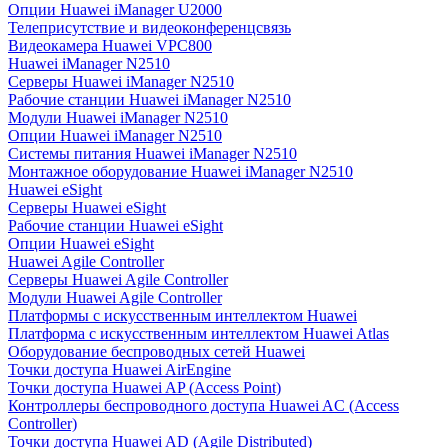
Опции Huawei iManager U2000
Телеприсутствие и видеоконференцсвязь
Видеокамера Huawei VPC800
Huawei iManager N2510
Серверы Huawei iManager N2510
Рабочие станции Huawei iManager N2510
Модули Huawei iManager N2510
Опции Huawei iManager N2510
Системы питания Huawei iManager N2510
Монтажное оборудование Huawei iManager N2510
Huawei eSight
Серверы Huawei eSight
Рабочие станции Huawei eSight
Опции Huawei eSight
Huawei Agile Controller
Серверы Huawei Agile Controller
Модули Huawei Agile Controller
Платформы с искусственным интеллектом Huawei
Платформа с искусственным интеллектом Huawei Atlas
Оборудование беспроводных сетей Huawei
Точки доступа Huawei AirEngine
Точки доступа Huawei AP (Access Point)
Контроллеры беспроводного доступа Huawei AC (Access
Controller)
Точки доступа Huawei AD (Agile Distributed)