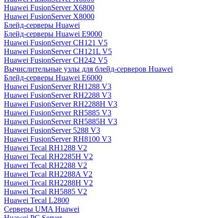
Huawei FusionServer X6800
Huawei FusionServer X8000
Блейд-серверы Huawei
Блейд-серверы Huawei E9000
Huawei FusionServer CH121 V5
Huawei FusionServer CH121L V5
Huawei FusionServer CH242 V5
Вычислительные узлы для блейд-серверов Huawei
Блейд-серверы Huawei E6000
Huawei FusionServer RH1288 V3
Huawei FusionServer RH2288 V3
Huawei FusionServer RH2288H V3
Huawei FusionServer RH5885 V3
Huawei FusionServer RH5885H V3
Huawei FusionServer 5288 V3
Huawei FusionServer RH8100 V3
Huawei Tecal RH1288 V2
Huawei Tecal RH2285H V2
Huawei Tecal RH2288 V2
Huawei Tecal RH2288A V2
Huawei Tecal RH2288H V2
Huawei Tecal RH5885 V2
Huawei Tecal L2800
Серверы UMA Huawei
Huawei PC Server