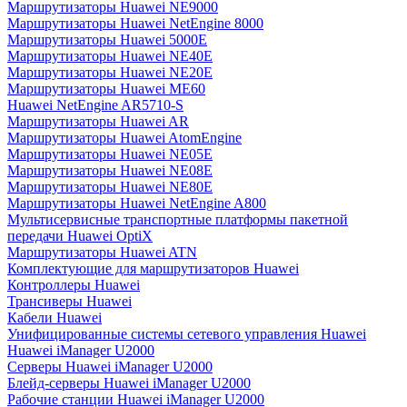
Маршрутизаторы Huawei NE9000
Маршрутизаторы Huawei NetEngine 8000
Маршрутизаторы Huawei 5000E
Маршрутизаторы Huawei NE40E
Маршрутизаторы Huawei NE20E
Маршрутизаторы Huawei ME60
Huawei NetEngine AR5710-S
Маршрутизаторы Huawei AR
Маршрутизаторы Huawei AtomEngine
Маршрутизаторы Huawei NE05E
Маршрутизаторы Huawei NE08E
Маршрутизаторы Huawei NE80E
Маршрутизаторы Huawei NetEngine A800
Мультисервисные транспортные платформы пакетной
передачи Huawei OptiX
Маршрутизаторы Huawei ATN
Комплектующие для маршрутизаторов Huawei
Контроллеры Huawei
Трансиверы Huawei
Кабели Huawei
Унифицированные системы сетевого управления Huawei
Huawei iManager U2000
Серверы Huawei iManager U2000
Блейд-серверы Huawei iManager U2000
Рабочие станции Huawei iManager U2000