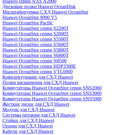
Huawei серии NAS N2000
Дисковые полки Huawei OceanDisk
Масштабируемые СХД Huawei OceanStor
Huawei OceanStor 9000 V5
Huawei OceanStor Pacific
Huawei OceanStor серии S2200T
Huawei OceanStor серии S2600T
Huawei OceanStor серии S5500T
Huawei OceanStor серии S5600T
Huawei OceanStor серии S5800T
Huawei OceanStor серии S6800T
Huawei OceanStor серии N8500
Huawei OceanStor серии HDP3500E
Huawei OceanStor серии VTL6900
Комплектующие для СХД Huawei
Полки расширения для СХД Huawei
Коммутаторы Huawei OceanStor серии SNS2000
Коммутаторы Huawei OceanStor серии SNS3000
Коммутаторы Huawei OceanStor серии SNS5000
Жесткие диски для СХД Huawei
Модули для СХД Huawei
Системы питания для СХД Huawei
Стойки для СХД Huawei
Опции для СХД Huawei
Кабели для СХД Huawei