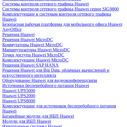
Системы контроля сетевого трафика Huawei
Системы контроля сетевого трафика Huawei серии SIG9800
Комплектующие к системам контроля сетевого трафика
Huawei
Безопасная рабочая платформа для мобильного офиса Huawei
AnyOffice
Решения Huawei
Решения Huawei MicroDC
Коммутаторы Huawei MicroDC
Маршрутизаторы Huawei MicroDC
Точки доступа Huawei MicroDC
Комплектующие Huawei MicroDC
Решения Huawei SAP HANA
Решения Huawei для Big Data, облачных вычислений и
искусственного интеллекта
Оборудование Huawei для видеоконференцсвязи
Источники бесперебойного питания Huawei
Huawei UPS5000
Huawei UPS2000
Huawei UPS8000
Комплектующие для источников бесперебойного питания
Huawei
Батарейные модули для ИБП Huawei
Модули для ИБП Huawei
Инверторные системы Huawei