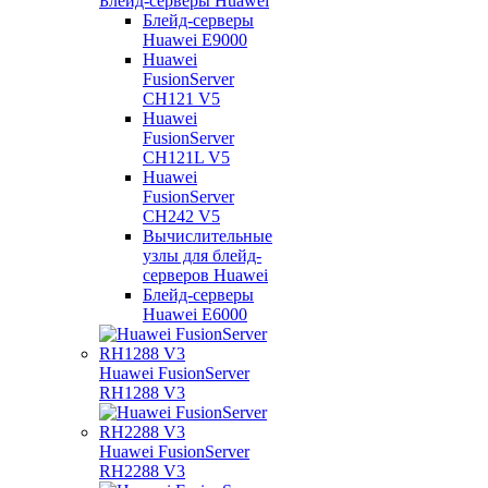
Блейд-серверы Huawei
Блейд-серверы
Huawei E9000
Huawei
FusionServer
CH121 V5
Huawei
FusionServer
CH121L V5
Huawei
FusionServer
CH242 V5
Вычислительные
узлы для блейд-
серверов Huawei
Блейд-серверы
Huawei E6000
Huawei FusionServer
RH1288 V3
Huawei FusionServer
RH2288 V3