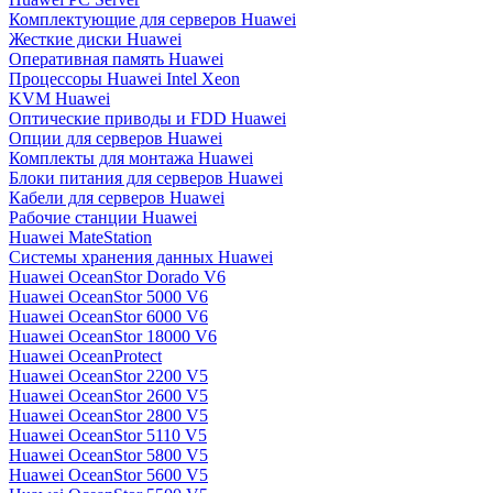
Комплектующие для серверов Huawei
Жесткие диски Huawei
Оперативная память Huawei
Процессоры Huawei Intel Xeon
KVM Huawei
Оптические приводы и FDD Huawei
Опции для серверов Huawei
Комплекты для монтажа Huawei
Блоки питания для серверов Huawei
Кабели для серверов Huawei
Рабочие станции Huawei
Huawei MateStation
Системы хранения данных Huawei
Huawei OceanStor Dorado V6
Huawei OceanStor 5000 V6
Huawei OceanStor 6000 V6
Huawei OceanStor 18000 V6
Huawei OceanProtect
Huawei OceanStor 2200 V5
Huawei OceanStor 2600 V5
Huawei OceanStor 2800 V5
Huawei OceanStor 5110 V5
Huawei OceanStor 5800 V5
Huawei OceanStor 5600 V5