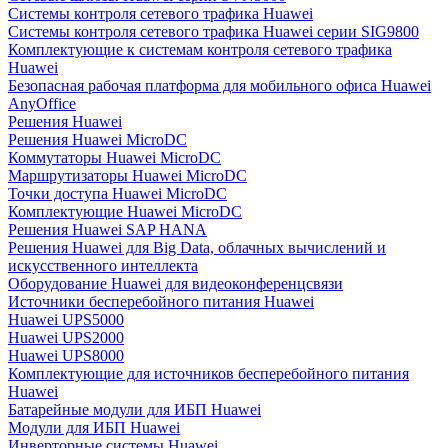
Системы контроля сетевого трафика Huawei
Системы контроля сетевого трафика Huawei серии SIG9800
Комплектующие к системам контроля сетевого трафика
Huawei
Безопасная рабочая платформа для мобильного офиса Huawei
AnyOffice
Решения Huawei
Решения Huawei MicroDC
Коммутаторы Huawei MicroDC
Маршрутизаторы Huawei MicroDC
Точки доступа Huawei MicroDC
Комплектующие Huawei MicroDC
Решения Huawei SAP HANA
Решения Huawei для Big Data, облачных вычислений и
искусственного интеллекта
Оборудование Huawei для видеоконференцсвязи
Источники бесперебойного питания Huawei
Huawei UPS5000
Huawei UPS2000
Huawei UPS8000
Комплектующие для источников бесперебойного питания
Huawei
Батарейные модули для ИБП Huawei
Модули для ИБП Huawei
Инверторные системы Huawei