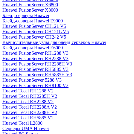
Huawei FusionServer X6800
Huawei FusionServer X8000
Блейд-серверы Huawei
Блейд-серверы Huawei E9000
Huawei FusionServer CH121 V5
Huawei FusionServer CH121L V5
Huawei FusionServer CH242 V5
Вычислительные узлы для блейд-серверов Huawei
Блейд-серверы Huawei E6000
Huawei FusionServer RH1288 V3
Huawei FusionServer RH2288 V3
Huawei FusionServer RH2288H V3
Huawei FusionServer RH5885 V3
Huawei FusionServer RH5885H V3
Huawei FusionServer 5288 V3
Huawei FusionServer RH8100 V3
Huawei Tecal RH1288 V2
Huawei Tecal RH2285H V2
Huawei Tecal RH2288 V2
Huawei Tecal RH2288A V2
Huawei Tecal RH2288H V2
Huawei Tecal RH5885 V2
Huawei Tecal L2800
Серверы UMA Huawei
Huawei PC Server