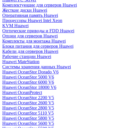
Комплектующие для серверов Huawei
Жесткие диски Huawei
Оперативная память Huawei
Процессоры Huawei Intel Xeon
KVM Huawei
Оптические приводы и FDD Huawei
Опции для серверов Huawei
Комплекты для монтажа Huawei
Блоки питания для серверов Huawei
Кабели для серверов Huawei
Рабочие станции Huawei
Huawei MateStation
Системы хранения данных Huawei
Huawei OceanStor Dorado V6
Huawei OceanStor 5000 V6
Huawei OceanStor 6000 V6
Huawei OceanStor 18000 V6
Huawei OceanProtect
Huawei OceanStor 2200 V5
Huawei OceanStor 2600 V5
Huawei OceanStor 2800 V5
Huawei OceanStor 5110 V5
Huawei OceanStor 5800 V5
Huawei OceanStor 5600 V5