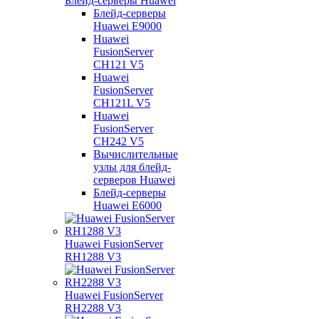
Блейд-серверы Huawei
Блейд-серверы
Huawei E9000
Huawei
FusionServer
CH121 V5
Huawei
FusionServer
CH121L V5
Huawei
FusionServer
CH242 V5
Вычислительные
узлы для блейд-
серверов Huawei
Блейд-серверы
Huawei E6000
Huawei FusionServer
RH1288 V3
Huawei FusionServer
RH2288 V3