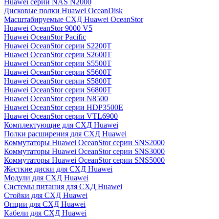
Huawei серии NAS N2000
Дисковые полки Huawei OceanDisk
Масштабируемые СХД Huawei OceanStor
Huawei OceanStor 9000 V5
Huawei OceanStor Pacific
Huawei OceanStor серии S2200T
Huawei OceanStor серии S2600T
Huawei OceanStor серии S5500T
Huawei OceanStor серии S5600T
Huawei OceanStor серии S5800T
Huawei OceanStor серии S6800T
Huawei OceanStor серии N8500
Huawei OceanStor серии HDP3500E
Huawei OceanStor серии VTL6900
Комплектующие для СХД Huawei
Полки расширения для СХД Huawei
Коммутаторы Huawei OceanStor серии SNS2000
Коммутаторы Huawei OceanStor серии SNS3000
Коммутаторы Huawei OceanStor серии SNS5000
Жесткие диски для СХД Huawei
Модули для СХД Huawei
Системы питания для СХД Huawei
Стойки для СХД Huawei
Опции для СХД Huawei
Кабели для СХД Huawei