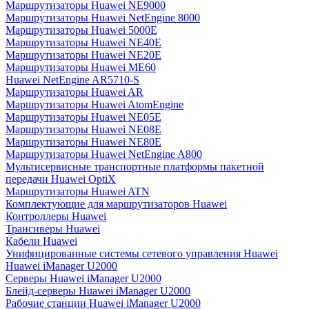
Маршрутизаторы Huawei NE9000
Маршрутизаторы Huawei NetEngine 8000
Маршрутизаторы Huawei 5000E
Маршрутизаторы Huawei NE40E
Маршрутизаторы Huawei NE20E
Маршрутизаторы Huawei ME60
Huawei NetEngine AR5710-S
Маршрутизаторы Huawei AR
Маршрутизаторы Huawei AtomEngine
Маршрутизаторы Huawei NE05E
Маршрутизаторы Huawei NE08E
Маршрутизаторы Huawei NE80E
Маршрутизаторы Huawei NetEngine A800
Мультисервисные транспортные платформы пакетной
передачи Huawei OptiX
Маршрутизаторы Huawei ATN
Комплектующие для маршрутизаторов Huawei
Контроллеры Huawei
Трансиверы Huawei
Кабели Huawei
Унифицированные системы сетевого управления Huawei
Huawei iManager U2000
Серверы Huawei iManager U2000
Блейд-серверы Huawei iManager U2000
Рабочие станции Huawei iManager U2000