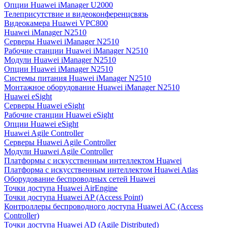
Опции Huawei iManager U2000
Телеприсутствие и видеоконференцсвязь
Видеокамера Huawei VPC800
Huawei iManager N2510
Серверы Huawei iManager N2510
Рабочие станции Huawei iManager N2510
Модули Huawei iManager N2510
Опции Huawei iManager N2510
Системы питания Huawei iManager N2510
Монтажное оборудование Huawei iManager N2510
Huawei eSight
Серверы Huawei eSight
Рабочие станции Huawei eSight
Опции Huawei eSight
Huawei Agile Controller
Серверы Huawei Agile Controller
Модули Huawei Agile Controller
Платформы с искусственным интеллектом Huawei
Платформа с искусственным интеллектом Huawei Atlas
Оборудование беспроводных сетей Huawei
Точки доступа Huawei AirEngine
Точки доступа Huawei AP (Access Point)
Контроллеры беспроводного доступа Huawei AC (Access
Controller)
Точки доступа Huawei AD (Agile Distributed)