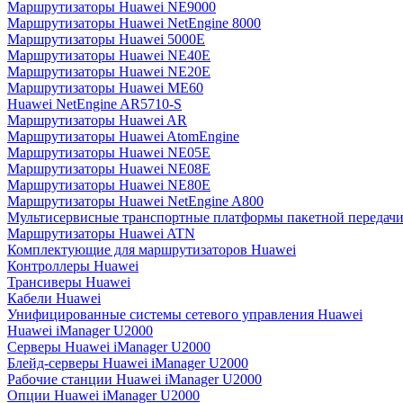
Маршрутизаторы Huawei NE9000
Маршрутизаторы Huawei NetEngine 8000
Маршрутизаторы Huawei 5000E
Маршрутизаторы Huawei NE40E
Маршрутизаторы Huawei NE20E
Маршрутизаторы Huawei ME60
Huawei NetEngine AR5710-S
Маршрутизаторы Huawei AR
Маршрутизаторы Huawei AtomEngine
Маршрутизаторы Huawei NE05E
Маршрутизаторы Huawei NE08E
Маршрутизаторы Huawei NE80E
Маршрутизаторы Huawei NetEngine A800
Мультисервисные транспортные платформы пакетной передачи
Маршрутизаторы Huawei ATN
Комплектующие для маршрутизаторов Huawei
Контроллеры Huawei
Трансиверы Huawei
Кабели Huawei
Унифицированные системы сетевого управления Huawei
Huawei iManager U2000
Серверы Huawei iManager U2000
Блейд-серверы Huawei iManager U2000
Рабочие станции Huawei iManager U2000
Опции Huawei iManager U2000