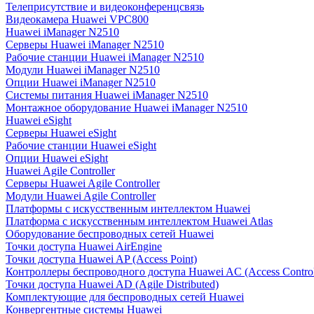
Телеприсутствие и видеоконференцсвязь
Видеокамера Huawei VPC800
Huawei iManager N2510
Серверы Huawei iManager N2510
Рабочие станции Huawei iManager N2510
Модули Huawei iManager N2510
Опции Huawei iManager N2510
Системы питания Huawei iManager N2510
Монтажное оборудование Huawei iManager N2510
Huawei eSight
Серверы Huawei eSight
Рабочие станции Huawei eSight
Опции Huawei eSight
Huawei Agile Controller
Серверы Huawei Agile Controller
Модули Huawei Agile Controller
Платформы с искусственным интеллектом Huawei
Платформа с искусственным интеллектом Huawei Atlas
Оборудование беспроводных сетей Huawei
Точки доступа Huawei AirEngine
Точки доступа Huawei AP (Access Point)
Контроллеры беспроводного доступа Huawei AC (Access Control
Точки доступа Huawei AD (Agile Distributed)
Комплектующие для беспроводных сетей Huawei
Конвергентные системы Huawei