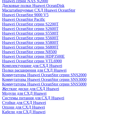
Huawei серии NAS N2000
Дисковые полки Huawei OceanDisk
Масштабируемые СХД Huawei OceanStor
Huawei OceanStor 9000 V5
Huawei OceanStor Pacific
Huawei OceanStor серии S2200T
Huawei OceanStor серии S2600T
Huawei OceanStor серии S5500T
Huawei OceanStor серии S5600T
Huawei OceanStor серии S5800T
Huawei OceanStor серии S6800T
Huawei OceanStor серии N8500
Huawei OceanStor серии HDP3500E
Huawei OceanStor серии VTL6900
Комплектующие для СХД Huawei
Полки расширения для СХД Huawei
Коммутаторы Huawei OceanStor серии SNS2000
Коммутаторы Huawei OceanStor серии SNS3000
Коммутаторы Huawei OceanStor серии SNS5000
Жесткие диски для СХД Huawei
Модули для СХД Huawei
Системы питания для СХД Huawei
Стойки для СХД Huawei
Опции для СХД Huawei
Кабели для СХД Huawei