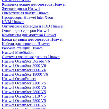
Комплектующие для серверов Huawei
Жесткие диски Huawei
Оперативная память Huawei
Процессоры Huawei Intel Xeon
KVM Huawei
Оптические приводы и FDD Huawei
Опции для серверов Huawei
Комплекты для монтажа Huawei
Блоки питания для серверов Huawei
Кабели для серверов Huawei
Рабочие станции Huawei
Huawei MateStation
Системы хранения данных Huawei
Huawei OceanStor Dorado V6
Huawei OceanStor 5000 V6
Huawei OceanStor 6000 V6
Huawei OceanStor 18000 V6
Huawei OceanProtect
Huawei OceanStor 2200 V5
Huawei OceanStor 2600 V5
Huawei OceanStor 2800 V5
Huawei OceanStor 5110 V5
Huawei OceanStor 5800 V5
Huawei OceanStor 5600 V5