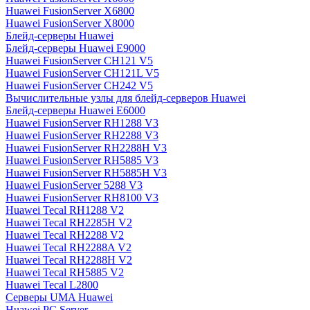
Huawei FusionServer X6800
Huawei FusionServer X8000
Блейд-серверы Huawei
Блейд-серверы Huawei E9000
Huawei FusionServer CH121 V5
Huawei FusionServer CH121L V5
Huawei FusionServer CH242 V5
Вычислительные узлы для блейд-серверов Huawei
Блейд-серверы Huawei E6000
Huawei FusionServer RH1288 V3
Huawei FusionServer RH2288 V3
Huawei FusionServer RH2288H V3
Huawei FusionServer RH5885 V3
Huawei FusionServer RH5885H V3
Huawei FusionServer 5288 V3
Huawei FusionServer RH8100 V3
Huawei Tecal RH1288 V2
Huawei Tecal RH2285H V2
Huawei Tecal RH2288 V2
Huawei Tecal RH2288A V2
Huawei Tecal RH2288H V2
Huawei Tecal RH5885 V2
Huawei Tecal L2800
Серверы UMA Huawei
Huawei PC Server