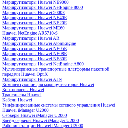
Маршрутизаторы Huawei NE9000
Маршрутизаторы Huawei NetEngine 8000
Маршрутизаторы Huawei 5000E
Маршрутизаторы Huawei NE40E
Маршрутизаторы Huawei NE20E
Маршрутизаторы Huawei ME60
Huawei NetEngine AR5710-S
Маршрутизаторы Huawei AR
Маршрутизаторы Huawei AtomEngine
Маршрутизаторы Huawei NE05E
Маршрутизаторы Huawei NE08E
Маршрутизаторы Huawei NE80E
Маршрутизаторы Huawei NetEngine A800
Мультисервисные транспортные платформы пакетной
передачи Huawei OptiX
Маршрутизаторы Huawei ATN
Комплектующие для маршрутизаторов Huawei
Контроллеры Huawei
Трансиверы Huawei
Кабели Huawei
Унифицированные системы сетевого управления Huawei
Huawei iManager U2000
Серверы Huawei iManager U2000
Блейд-серверы Huawei iManager U2000
Рабочие станции Huawei iManager U2000