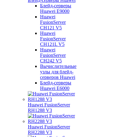
Блейд-серверы Huawei
Блейд-серверы
Huawei E9000
Huawei
FusionServer
CH121 V5
Huawei
FusionServer
CH121L V5
Huawei
FusionServer
CH242 V5
Вычислительные
узлы для блейд-
серверов Huawei
Блейд-серверы
Huawei E6000
Huawei FusionServer
RH1288 V3
Huawei FusionServer
RH2288 V3