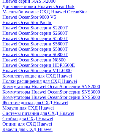
Huawei серии NAS N2000
Дисковые полки Huawei OceanDisk
Масштабируемые СХД Huawei OceanStor
Huawei OceanStor 9000 V5
Huawei OceanStor Pacific
Huawei OceanStor серии S2200T
Huawei OceanStor серии S2600T
Huawei OceanStor серии S5500T
Huawei OceanStor серии S5600T
Huawei OceanStor серии S5800T
Huawei OceanStor серии S6800T
Huawei OceanStor серии N8500
Huawei OceanStor серии HDP3500E
Huawei OceanStor серии VTL6900
Комплектующие для СХД Huawei
Полки расширения для СХД Huawei
Коммутаторы Huawei OceanStor серии SNS2000
Коммутаторы Huawei OceanStor серии SNS3000
Коммутаторы Huawei OceanStor серии SNS5000
Жесткие диски для СХД Huawei
Модули для СХД Huawei
Системы питания для СХД Huawei
Стойки для СХД Huawei
Опции для СХД Huawei
Кабели для СХД Huawei