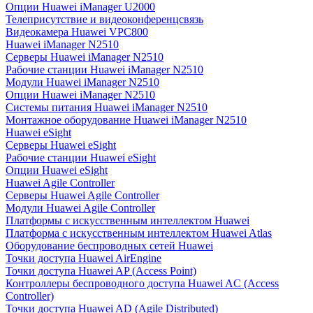
Опции Huawei iManager U2000
Телеприсутствие и видеоконференцсвязь
Видеокамера Huawei VPC800
Huawei iManager N2510
Серверы Huawei iManager N2510
Рабочие станции Huawei iManager N2510
Модули Huawei iManager N2510
Опции Huawei iManager N2510
Системы питания Huawei iManager N2510
Монтажное оборудование Huawei iManager N2510
Huawei eSight
Серверы Huawei eSight
Рабочие станции Huawei eSight
Опции Huawei eSight
Huawei Agile Controller
Серверы Huawei Agile Controller
Модули Huawei Agile Controller
Платформы с искусственным интеллектом Huawei
Платформа с искусственным интеллектом Huawei Atlas
Оборудование беспроводных сетей Huawei
Точки доступа Huawei AirEngine
Точки доступа Huawei AP (Access Point)
Контроллеры беспроводного доступа Huawei AC (Access
Controller)
Точки доступа Huawei AD (Agile Distributed)