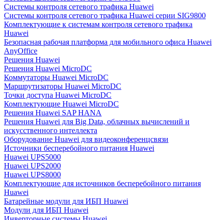
Системы контроля сетевого трафика Huawei
Системы контроля сетевого трафика Huawei серии SIG9800
Комплектующие к системам контроля сетевого трафика
Huawei
Безопасная рабочая платформа для мобильного офиса Huawei
AnyOffice
Решения Huawei
Решения Huawei MicroDC
Коммутаторы Huawei MicroDC
Маршрутизаторы Huawei MicroDC
Точки доступа Huawei MicroDC
Комплектующие Huawei MicroDC
Решения Huawei SAP HANA
Решения Huawei для Big Data, облачных вычислений и
искусственного интеллекта
Оборудование Huawei для видеоконференцсвязи
Источники бесперебойного питания Huawei
Huawei UPS5000
Huawei UPS2000
Huawei UPS8000
Комплектующие для источников бесперебойного питания
Huawei
Батарейные модули для ИБП Huawei
Модули для ИБП Huawei
Инверторные системы Huawei