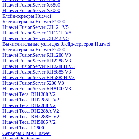
Huawei FusionServer X6800
Huawei FusionServer X8000
Блейд-серверы Huawei
Блейд-серверы Huawei E9000
Huawei FusionServer CH121 V5
Huawei FusionServer CH121L V5
Huawei FusionServer CH242 V5
Вычислительные узлы для блейд-серверов Huawei
Блейд-серверы Huawei E6000
Huawei FusionServer RH1288 V3
Huawei FusionServer RH2288 V3
Huawei FusionServer RH2288H V3
Huawei FusionServer RH5885 V3
Huawei FusionServer RH5885H V3
Huawei FusionServer 5288 V3
Huawei FusionServer RH8100 V3
Huawei Tecal RH1288 V2
Huawei Tecal RH2285H V2
Huawei Tecal RH2288 V2
Huawei Tecal RH2288A V2
Huawei Tecal RH2288H V2
Huawei Tecal RH5885 V2
Huawei Tecal L2800
Серверы UMA Huawei
Huawei PC Server