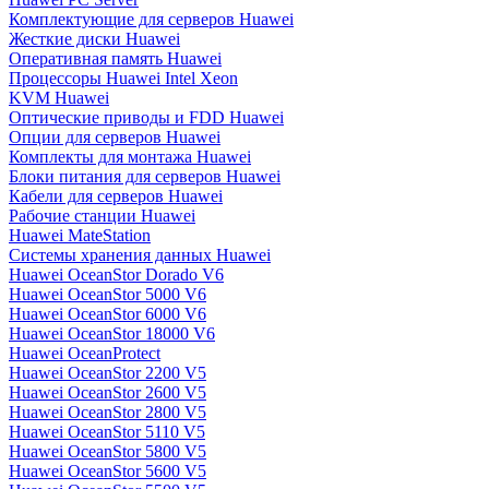
Комплектующие для серверов Huawei
Жесткие диски Huawei
Оперативная память Huawei
Процессоры Huawei Intel Xeon
KVM Huawei
Оптические приводы и FDD Huawei
Опции для серверов Huawei
Комплекты для монтажа Huawei
Блоки питания для серверов Huawei
Кабели для серверов Huawei
Рабочие станции Huawei
Huawei MateStation
Системы хранения данных Huawei
Huawei OceanStor Dorado V6
Huawei OceanStor 5000 V6
Huawei OceanStor 6000 V6
Huawei OceanStor 18000 V6
Huawei OceanProtect
Huawei OceanStor 2200 V5
Huawei OceanStor 2600 V5
Huawei OceanStor 2800 V5
Huawei OceanStor 5110 V5
Huawei OceanStor 5800 V5
Huawei OceanStor 5600 V5