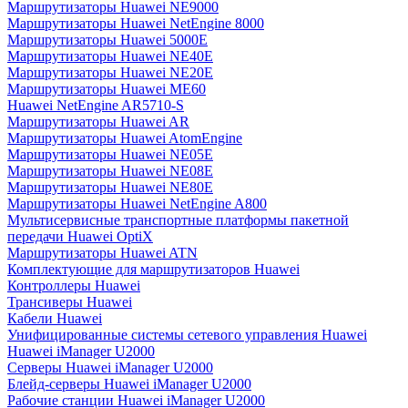
Маршрутизаторы Huawei NE9000
Маршрутизаторы Huawei NetEngine 8000
Маршрутизаторы Huawei 5000E
Маршрутизаторы Huawei NE40E
Маршрутизаторы Huawei NE20E
Маршрутизаторы Huawei ME60
Huawei NetEngine AR5710-S
Маршрутизаторы Huawei AR
Маршрутизаторы Huawei AtomEngine
Маршрутизаторы Huawei NE05E
Маршрутизаторы Huawei NE08E
Маршрутизаторы Huawei NE80E
Маршрутизаторы Huawei NetEngine A800
Мультисервисные транспортные платформы пакетной
передачи Huawei OptiX
Маршрутизаторы Huawei ATN
Комплектующие для маршрутизаторов Huawei
Контроллеры Huawei
Трансиверы Huawei
Кабели Huawei
Унифицированные системы сетевого управления Huawei
Huawei iManager U2000
Серверы Huawei iManager U2000
Блейд-серверы Huawei iManager U2000
Рабочие станции Huawei iManager U2000