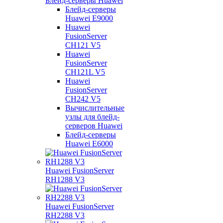
Блейд-серверы Huawei
Блейд-серверы
Huawei E9000
Huawei
FusionServer
CH121 V5
Huawei
FusionServer
CH121L V5
Huawei
FusionServer
CH242 V5
Вычислительные
узлы для блейд-
серверов Huawei
Блейд-серверы
Huawei E6000
Huawei FusionServer
RH1288 V3
Huawei FusionServer
RH2288 V3