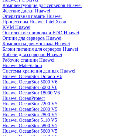
Комплектующие для серверов Huawei
Жесткие диски Huawei
Оперативная память Huawei
Процессоры Huawei Intel Xeon
KVM Huawei
Оптические приводы и FDD Huawei
Опции для серверов Huawei
Комплекты для монтажа Huawei
Блоки питания для серверов Huawei
Кабели для серверов Huawei
Рабочие станции Huawei
Huawei MateStation
Системы хранения данных Huawei
Huawei OceanStor Dorado V6
Huawei OceanStor 5000 V6
Huawei OceanStor 6000 V6
Huawei OceanStor 18000 V6
Huawei OceanProtect
Huawei OceanStor 2200 V5
Huawei OceanStor 2600 V5
Huawei OceanStor 2800 V5
Huawei OceanStor 5110 V5
Huawei OceanStor 5800 V5
Huawei OceanStor 5600 V5