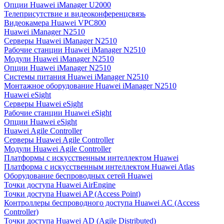
Опции Huawei iManager U2000
Телеприсутствие и видеоконференцсвязь
Видеокамера Huawei VPC800
Huawei iManager N2510
Серверы Huawei iManager N2510
Рабочие станции Huawei iManager N2510
Модули Huawei iManager N2510
Опции Huawei iManager N2510
Системы питания Huawei iManager N2510
Монтажное оборудование Huawei iManager N2510
Huawei eSight
Серверы Huawei eSight
Рабочие станции Huawei eSight
Опции Huawei eSight
Huawei Agile Controller
Серверы Huawei Agile Controller
Модули Huawei Agile Controller
Платформы с искусственным интеллектом Huawei
Платформа с искусственным интеллектом Huawei Atlas
Оборудование беспроводных сетей Huawei
Точки доступа Huawei AirEngine
Точки доступа Huawei AP (Access Point)
Контроллеры беспроводного доступа Huawei AC (Access
Controller)
Точки доступа Huawei AD (Agile Distributed)