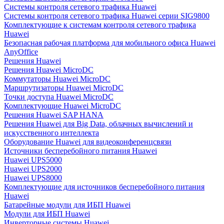
Системы контроля сетевого трафика Huawei
Системы контроля сетевого трафика Huawei серии SIG9800
Комплектующие к системам контроля сетевого трафика
Huawei
Безопасная рабочая платформа для мобильного офиса Huawei
AnyOffice
Решения Huawei
Решения Huawei MicroDC
Коммутаторы Huawei MicroDC
Маршрутизаторы Huawei MicroDC
Точки доступа Huawei MicroDC
Комплектующие Huawei MicroDC
Решения Huawei SAP HANA
Решения Huawei для Big Data, облачных вычислений и
искусственного интеллекта
Оборудование Huawei для видеоконференцсвязи
Источники бесперебойного питания Huawei
Huawei UPS5000
Huawei UPS2000
Huawei UPS8000
Комплектующие для источников бесперебойного питания
Huawei
Батарейные модули для ИБП Huawei
Модули для ИБП Huawei
Инверторные системы Huawei