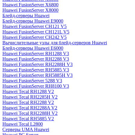
Huawei FusionServer X6800
Huawei FusionServer X8000
Блейд-серверы Huawei
Блейд-серверы Huawei E9000
Huawei FusionServer CH121 V5
Huawei FusionServer CH121L V5
Huawei FusionServer CH242 V5
Вычислительные узлы для блейд-серверов Huawei
Блейд-серверы Huawei E6000
Huawei FusionServer RH1288 V3
Huawei FusionServer RH2288 V3
Huawei FusionServer RH2288H V3
Huawei FusionServer RH5885 V3
Huawei FusionServer RH5885H V3
Huawei FusionServer 5288 V3
Huawei FusionServer RH8100 V3
Huawei Tecal RH1288 V2
Huawei Tecal RH2285H V2
Huawei Tecal RH2288 V2
Huawei Tecal RH2288A V2
Huawei Tecal RH2288H V2
Huawei Tecal RH5885 V2
Huawei Tecal L2800
Серверы UMA Huawei
Huawei PC Server