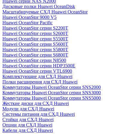
Huawei серии NAS N2000
Дисковые полки Huawei OceanDisk
Масштабируемые СХД Huawei OceanStor
Huawei OceanStor 9000 V5
Huawei OceanStor Pacific
Huawei OceanStor серии S2200T
Huawei OceanStor серии S2600T
Huawei OceanStor серии S5500T
Huawei OceanStor серии S5600T
Huawei OceanStor серии S5800T
Huawei OceanStor серии S6800T
Huawei OceanStor серии N8500
Huawei OceanStor серии HDP3500E
Huawei OceanStor серии VTL6900
Комплектующие для СХД Huawei
Полки расширения для СХД Huawei
Коммутаторы Huawei OceanStor серии SNS2000
Коммутаторы Huawei OceanStor серии SNS3000
Коммутаторы Huawei OceanStor серии SNS5000
Жесткие диски для СХД Huawei
Модули для СХД Huawei
Системы питания для СХД Huawei
Стойки для СХД Huawei
Опции для СХД Huawei
Кабели для СХД Huawei