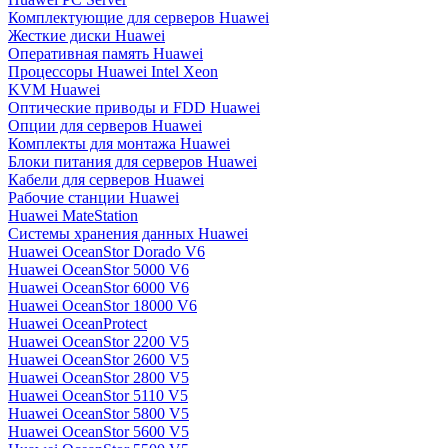
Комплектующие для серверов Huawei
Жесткие диски Huawei
Оперативная память Huawei
Процессоры Huawei Intel Xeon
KVM Huawei
Оптические приводы и FDD Huawei
Опции для серверов Huawei
Комплекты для монтажа Huawei
Блоки питания для серверов Huawei
Кабели для серверов Huawei
Рабочие станции Huawei
Huawei MateStation
Системы хранения данных Huawei
Huawei OceanStor Dorado V6
Huawei OceanStor 5000 V6
Huawei OceanStor 6000 V6
Huawei OceanStor 18000 V6
Huawei OceanProtect
Huawei OceanStor 2200 V5
Huawei OceanStor 2600 V5
Huawei OceanStor 2800 V5
Huawei OceanStor 5110 V5
Huawei OceanStor 5800 V5
Huawei OceanStor 5600 V5