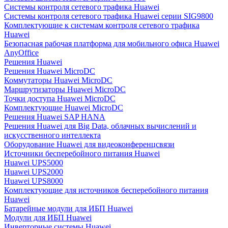
Системы контроля сетевого трафика Huawei
Системы контроля сетевого трафика Huawei серии SIG9800
Комплектующие к системам контроля сетевого трафика
Huawei
Безопасная рабочая платформа для мобильного офиса Huawei
AnyOffice
Решения Huawei
Решения Huawei MicroDC
Коммутаторы Huawei MicroDC
Маршрутизаторы Huawei MicroDC
Точки доступа Huawei MicroDC
Комплектующие Huawei MicroDC
Решения Huawei SAP HANA
Решения Huawei для Big Data, облачных вычислений и
искусственного интеллекта
Оборудование Huawei для видеоконференцсвязи
Источники бесперебойного питания Huawei
Huawei UPS5000
Huawei UPS2000
Huawei UPS8000
Комплектующие для источников бесперебойного питания
Huawei
Батарейные модули для ИБП Huawei
Модули для ИБП Huawei
Инверторные системы Huawei