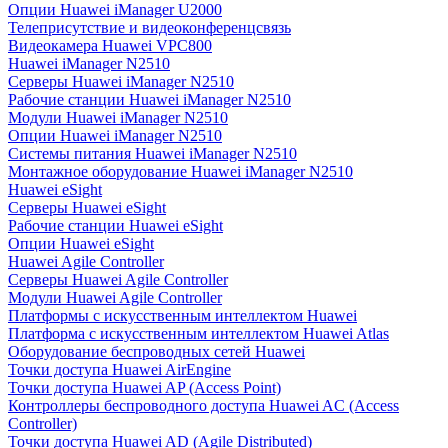
Опции Huawei iManager U2000
Телеприсутствие и видеоконференцсвязь
Видеокамера Huawei VPC800
Huawei iManager N2510
Серверы Huawei iManager N2510
Рабочие станции Huawei iManager N2510
Модули Huawei iManager N2510
Опции Huawei iManager N2510
Системы питания Huawei iManager N2510
Монтажное оборудование Huawei iManager N2510
Huawei eSight
Серверы Huawei eSight
Рабочие станции Huawei eSight
Опции Huawei eSight
Huawei Agile Controller
Серверы Huawei Agile Controller
Модули Huawei Agile Controller
Платформы с искусственным интеллектом Huawei
Платформа с искусственным интеллектом Huawei Atlas
Оборудование беспроводных сетей Huawei
Точки доступа Huawei AirEngine
Точки доступа Huawei AP (Access Point)
Контроллеры беспроводного доступа Huawei AC (Access
Controller)
Точки доступа Huawei AD (Agile Distributed)