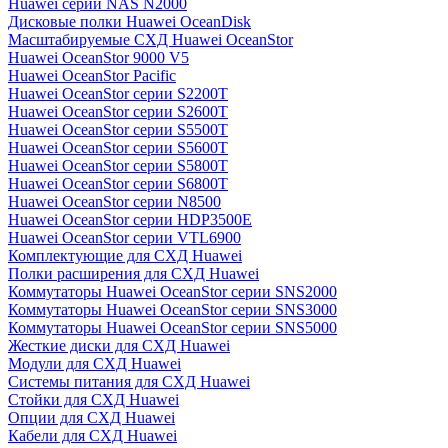
Huawei серии NAS N2000
Дисковые полки Huawei OceanDisk
Масштабируемые СХД Huawei OceanStor
Huawei OceanStor 9000 V5
Huawei OceanStor Pacific
Huawei OceanStor серии S2200T
Huawei OceanStor серии S2600T
Huawei OceanStor серии S5500T
Huawei OceanStor серии S5600T
Huawei OceanStor серии S5800T
Huawei OceanStor серии S6800T
Huawei OceanStor серии N8500
Huawei OceanStor серии HDP3500E
Huawei OceanStor серии VTL6900
Комплектующие для СХД Huawei
Полки расширения для СХД Huawei
Коммутаторы Huawei OceanStor серии SNS2000
Коммутаторы Huawei OceanStor серии SNS3000
Коммутаторы Huawei OceanStor серии SNS5000
Жесткие диски для СХД Huawei
Модули для СХД Huawei
Системы питания для СХД Huawei
Стойки для СХД Huawei
Опции для СХД Huawei
Кабели для СХД Huawei