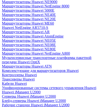
Маршрутизаторы Huawei NE9000
Маршрутизаторы Huawei NetEngine 8000
Маршрутизаторы Huawei 5000E
Маршрутизаторы Huawei NE40E
Маршрутизаторы Huawei NE20E
Маршрутизаторы Huawei ME60
Huawei NetEngine AR5710-S
Маршрутизаторы Huawei AR
Маршрутизаторы Huawei AtomEngine
Маршрутизаторы Huawei NE05E
Маршрутизаторы Huawei NE08E
Маршрутизаторы Huawei NE80E
Маршрутизаторы Huawei NetEngine A800
Мультисервисные транспортные платформы пакетной
передачи Huawei OptiX
Маршрутизаторы Huawei ATN
Комплектующие для маршрутизаторов Huawei
Контроллеры Huawei
Трансиверы Huawei
Кабели Huawei
Унифицированные системы сетевого управления Huawei
Huawei iManager U2000
Серверы Huawei iManager U2000
Блейд-серверы Huawei iManager U2000
Рабочие станции Huawei iManager U2000