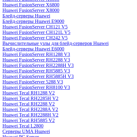
Huawei FusionServer X6800
Huawei FusionServer X8000
Блейд-серверы Huawei
Блейд-серверы Huawei E9000
Huawei FusionServer CH121 V5
Huawei FusionServer CH121L V5
Huawei FusionServer CH242 V5
Вычислительные узлы для блейд-серверов Huawei
Блейд-серверы Huawei E6000
Huawei FusionServer RH1288 V3
Huawei FusionServer RH2288 V3
Huawei FusionServer RH2288H V3
Huawei FusionServer RH5885 V3
Huawei FusionServer RH5885H V3
Huawei FusionServer 5288 V3
Huawei FusionServer RH8100 V3
Huawei Tecal RH1288 V2
Huawei Tecal RH2285H V2
Huawei Tecal RH2288 V2
Huawei Tecal RH2288A V2
Huawei Tecal RH2288H V2
Huawei Tecal RH5885 V2
Huawei Tecal L2800
Серверы UMA Huawei
Huawei PC Server