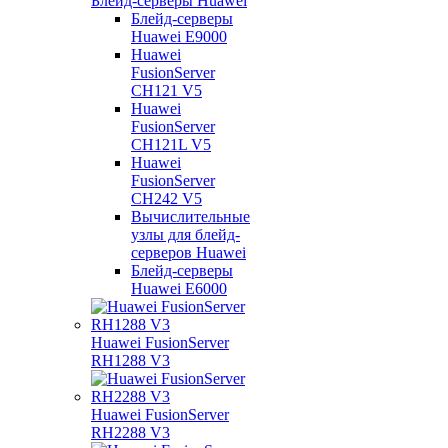
Блейд-серверы Huawei
Блейд-серверы
Huawei E9000
Huawei
FusionServer
CH121 V5
Huawei
FusionServer
CH121L V5
Huawei
FusionServer
CH242 V5
Вычислительные
узлы для блейд-
серверов Huawei
Блейд-серверы
Huawei E6000
Huawei FusionServer
RH1288 V3
Huawei FusionServer
RH2288 V3