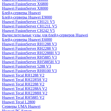
Huawei FusionServer X6800
Huawei FusionServer X8000
Блейд-серверы Huawei
Блейд-серверы Huawei E9000
Huawei FusionServer CH121 V5
Huawei FusionServer CH121L V5
Huawei FusionServer CH242 V5
Вычислительные узлы для блейд-серверов Huawei
Блейд-серверы Huawei E6000
Huawei FusionServer RH1288 V3
Huawei FusionServer RH2288 V3
Huawei FusionServer RH2288H V3
Huawei FusionServer RH5885 V3
Huawei FusionServer RH5885H V3
Huawei FusionServer 5288 V3
Huawei FusionServer RH8100 V3
Huawei Tecal RH1288 V2
Huawei Tecal RH2285H V2
Huawei Tecal RH2288 V2
Huawei Tecal RH2288A V2
Huawei Tecal RH2288H V2
Huawei Tecal RH5885 V2
Huawei Tecal L2800
Серверы UMA Huawei
Huawei PC Server