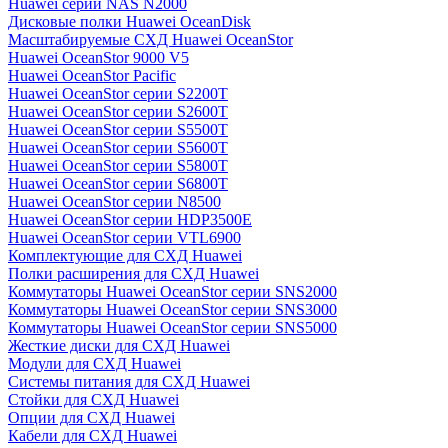
Huawei серии NAS N2000
Дисковые полки Huawei OceanDisk
Масштабируемые СХД Huawei OceanStor
Huawei OceanStor 9000 V5
Huawei OceanStor Pacific
Huawei OceanStor серии S2200T
Huawei OceanStor серии S2600T
Huawei OceanStor серии S5500T
Huawei OceanStor серии S5600T
Huawei OceanStor серии S5800T
Huawei OceanStor серии S6800T
Huawei OceanStor серии N8500
Huawei OceanStor серии HDP3500E
Huawei OceanStor серии VTL6900
Комплектующие для СХД Huawei
Полки расширения для СХД Huawei
Коммутаторы Huawei OceanStor серии SNS2000
Коммутаторы Huawei OceanStor серии SNS3000
Коммутаторы Huawei OceanStor серии SNS5000
Жесткие диски для СХД Huawei
Модули для СХД Huawei
Системы питания для СХД Huawei
Стойки для СХД Huawei
Опции для СХД Huawei
Кабели для СХД Huawei