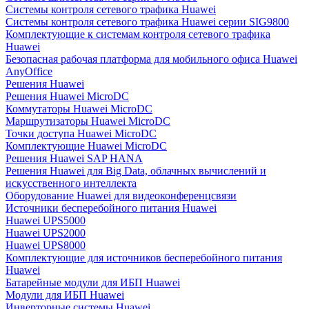
Системы контроля сетевого трафика Huawei
Системы контроля сетевого трафика Huawei серии SIG9800
Комплектующие к системам контроля сетевого трафика
Huawei
Безопасная рабочая платформа для мобильного офиса Huawei
AnyOffice
Решения Huawei
Решения Huawei MicroDC
Коммутаторы Huawei MicroDC
Маршрутизаторы Huawei MicroDC
Точки доступа Huawei MicroDC
Комплектующие Huawei MicroDC
Решения Huawei SAP HANA
Решения Huawei для Big Data, облачных вычислений и
искусственного интеллекта
Оборудование Huawei для видеоконференцсвязи
Источники бесперебойного питания Huawei
Huawei UPS5000
Huawei UPS2000
Huawei UPS8000
Комплектующие для источников бесперебойного питания
Huawei
Батарейные модули для ИБП Huawei
Модули для ИБП Huawei
Инверторные системы Huawei