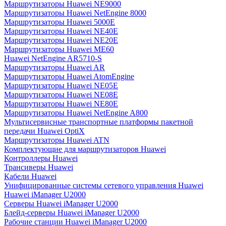
Маршрутизаторы Huawei NE9000
Маршрутизаторы Huawei NetEngine 8000
Маршрутизаторы Huawei 5000E
Маршрутизаторы Huawei NE40E
Маршрутизаторы Huawei NE20E
Маршрутизаторы Huawei ME60
Huawei NetEngine AR5710-S
Маршрутизаторы Huawei AR
Маршрутизаторы Huawei AtomEngine
Маршрутизаторы Huawei NE05E
Маршрутизаторы Huawei NE08E
Маршрутизаторы Huawei NE80E
Маршрутизаторы Huawei NetEngine A800
Мультисервисные транспортные платформы пакетной
передачи Huawei OptiX
Маршрутизаторы Huawei ATN
Комплектующие для маршрутизаторов Huawei
Контроллеры Huawei
Трансиверы Huawei
Кабели Huawei
Унифицированные системы сетевого управления Huawei
Huawei iManager U2000
Серверы Huawei iManager U2000
Блейд-серверы Huawei iManager U2000
Рабочие станции Huawei iManager U2000