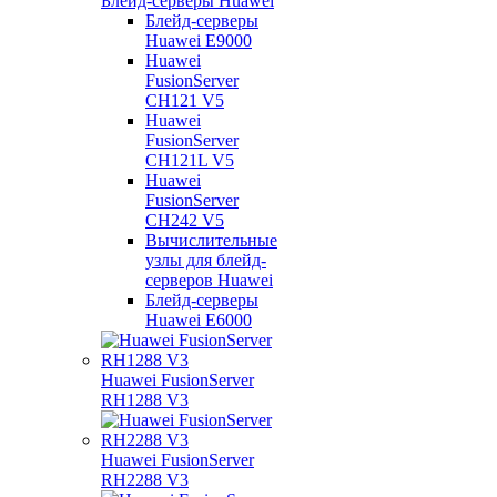
Блейд-серверы Huawei
Блейд-серверы
Huawei E9000
Huawei
FusionServer
CH121 V5
Huawei
FusionServer
CH121L V5
Huawei
FusionServer
CH242 V5
Вычислительные
узлы для блейд-
серверов Huawei
Блейд-серверы
Huawei E6000
Huawei FusionServer
RH1288 V3
Huawei FusionServer
RH2288 V3