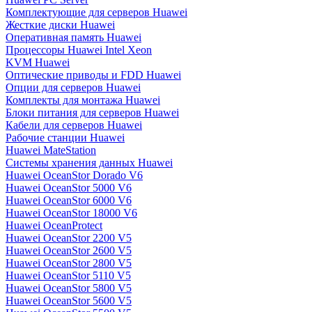
Комплектующие для серверов Huawei
Жесткие диски Huawei
Оперативная память Huawei
Процессоры Huawei Intel Xeon
KVM Huawei
Оптические приводы и FDD Huawei
Опции для серверов Huawei
Комплекты для монтажа Huawei
Блоки питания для серверов Huawei
Кабели для серверов Huawei
Рабочие станции Huawei
Huawei MateStation
Системы хранения данных Huawei
Huawei OceanStor Dorado V6
Huawei OceanStor 5000 V6
Huawei OceanStor 6000 V6
Huawei OceanStor 18000 V6
Huawei OceanProtect
Huawei OceanStor 2200 V5
Huawei OceanStor 2600 V5
Huawei OceanStor 2800 V5
Huawei OceanStor 5110 V5
Huawei OceanStor 5800 V5
Huawei OceanStor 5600 V5