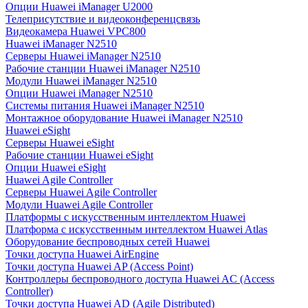
Опции Huawei iManager U2000
Телеприсутствие и видеоконференцсвязь
Видеокамера Huawei VPC800
Huawei iManager N2510
Серверы Huawei iManager N2510
Рабочие станции Huawei iManager N2510
Модули Huawei iManager N2510
Опции Huawei iManager N2510
Системы питания Huawei iManager N2510
Монтажное оборудование Huawei iManager N2510
Huawei eSight
Серверы Huawei eSight
Рабочие станции Huawei eSight
Опции Huawei eSight
Huawei Agile Controller
Серверы Huawei Agile Controller
Модули Huawei Agile Controller
Платформы с искусственным интеллектом Huawei
Платформа с искусственным интеллектом Huawei Atlas
Оборудование беспроводных сетей Huawei
Точки доступа Huawei AirEngine
Точки доступа Huawei AP (Access Point)
Контроллеры беспроводного доступа Huawei AC (Access
Controller)
Точки доступа Huawei AD (Agile Distributed)