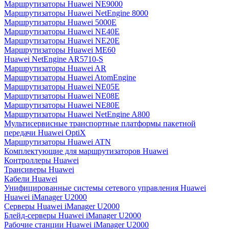
Маршрутизаторы Huawei NE9000
Маршрутизаторы Huawei NetEngine 8000
Маршрутизаторы Huawei 5000E
Маршрутизаторы Huawei NE40E
Маршрутизаторы Huawei NE20E
Маршрутизаторы Huawei ME60
Huawei NetEngine AR5710-S
Маршрутизаторы Huawei AR
Маршрутизаторы Huawei AtomEngine
Маршрутизаторы Huawei NE05E
Маршрутизаторы Huawei NE08E
Маршрутизаторы Huawei NE80E
Маршрутизаторы Huawei NetEngine A800
Мультисервисные транспортные платформы пакетной
передачи Huawei OptiX
Маршрутизаторы Huawei ATN
Комплектующие для маршрутизаторов Huawei
Контроллеры Huawei
Трансиверы Huawei
Кабели Huawei
Унифицированные системы сетевого управления Huawei
Huawei iManager U2000
Серверы Huawei iManager U2000
Блейд-серверы Huawei iManager U2000
Рабочие станции Huawei iManager U2000