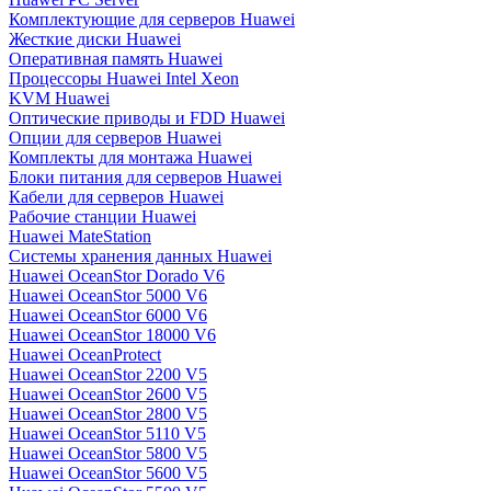
Комплектующие для серверов Huawei
Жесткие диски Huawei
Оперативная память Huawei
Процессоры Huawei Intel Xeon
KVM Huawei
Оптические приводы и FDD Huawei
Опции для серверов Huawei
Комплекты для монтажа Huawei
Блоки питания для серверов Huawei
Кабели для серверов Huawei
Рабочие станции Huawei
Huawei MateStation
Системы хранения данных Huawei
Huawei OceanStor Dorado V6
Huawei OceanStor 5000 V6
Huawei OceanStor 6000 V6
Huawei OceanStor 18000 V6
Huawei OceanProtect
Huawei OceanStor 2200 V5
Huawei OceanStor 2600 V5
Huawei OceanStor 2800 V5
Huawei OceanStor 5110 V5
Huawei OceanStor 5800 V5
Huawei OceanStor 5600 V5