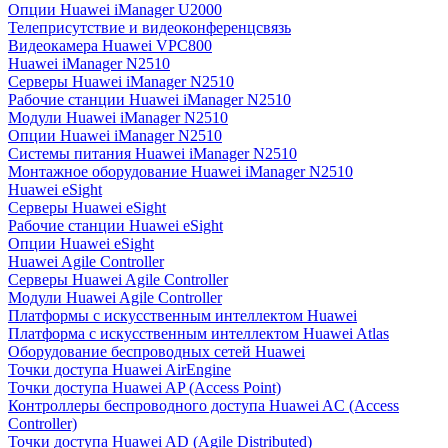
Опции Huawei iManager U2000
Телеприсутствие и видеоконференцсвязь
Видеокамера Huawei VPC800
Huawei iManager N2510
Серверы Huawei iManager N2510
Рабочие станции Huawei iManager N2510
Модули Huawei iManager N2510
Опции Huawei iManager N2510
Системы питания Huawei iManager N2510
Монтажное оборудование Huawei iManager N2510
Huawei eSight
Серверы Huawei eSight
Рабочие станции Huawei eSight
Опции Huawei eSight
Huawei Agile Controller
Серверы Huawei Agile Controller
Модули Huawei Agile Controller
Платформы с искусственным интеллектом Huawei
Платформа с искусственным интеллектом Huawei Atlas
Оборудование беспроводных сетей Huawei
Точки доступа Huawei AirEngine
Точки доступа Huawei AP (Access Point)
Контроллеры беспроводного доступа Huawei AC (Access
Controller)
Точки доступа Huawei AD (Agile Distributed)