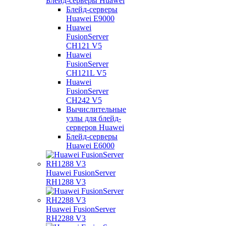
Блейд-серверы Huawei
Блейд-серверы
Huawei E9000
Huawei
FusionServer
CH121 V5
Huawei
FusionServer
CH121L V5
Huawei
FusionServer
CH242 V5
Вычислительные
узлы для блейд-
серверов Huawei
Блейд-серверы
Huawei E6000
Huawei FusionServer
RH1288 V3
Huawei FusionServer
RH2288 V3