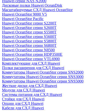
Huawei серии NAS N2000
Дисковые полки Huawei OceanDisk
Масштабируемые СХД Huawei OceanStor
Huawei OceanStor 9000 V5
Huawei OceanStor Pacific
Huawei OceanStor серии S2200T
Huawei OceanStor серии S2600T
Huawei OceanStor серии S5500T
Huawei OceanStor серии S5600T
Huawei OceanStor серии S5800T
Huawei OceanStor серии S6800T
Huawei OceanStor серии N8500
Huawei OceanStor серии HDP3500E
Huawei OceanStor серии VTL6900
Комплектующие для СХД Huawei
Полки расширения для СХД Huawei
Коммутаторы Huawei OceanStor серии SNS2000
Коммутаторы Huawei OceanStor серии SNS3000
Коммутаторы Huawei OceanStor серии SNS5000
Жесткие диски для СХД Huawei
Модули для СХД Huawei
Системы питания для СХД Huawei
Стойки для СХД Huawei
Опции для СХД Huawei
Кабели для СХД Huawei