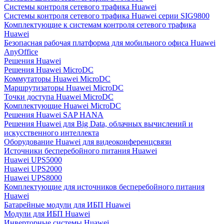
Системы контроля сетевого трафика Huawei
Системы контроля сетевого трафика Huawei серии SIG9800
Комплектующие к системам контроля сетевого трафика
Huawei
Безопасная рабочая платформа для мобильного офиса Huawei
AnyOffice
Решения Huawei
Решения Huawei MicroDC
Коммутаторы Huawei MicroDC
Маршрутизаторы Huawei MicroDC
Точки доступа Huawei MicroDC
Комплектующие Huawei MicroDC
Решения Huawei SAP HANA
Решения Huawei для Big Data, облачных вычислений и
искусственного интеллекта
Оборудование Huawei для видеоконференцсвязи
Источники бесперебойного питания Huawei
Huawei UPS5000
Huawei UPS2000
Huawei UPS8000
Комплектующие для источников бесперебойного питания
Huawei
Батарейные модули для ИБП Huawei
Модули для ИБП Huawei
Инверторные системы Huawei