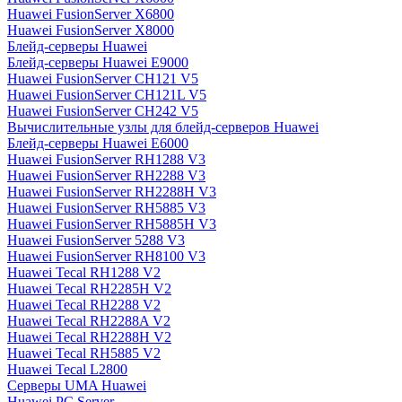
Huawei FusionServer X6800
Huawei FusionServer X8000
Блейд-серверы Huawei
Блейд-серверы Huawei E9000
Huawei FusionServer CH121 V5
Huawei FusionServer CH121L V5
Huawei FusionServer CH242 V5
Вычислительные узлы для блейд-серверов Huawei
Блейд-серверы Huawei E6000
Huawei FusionServer RH1288 V3
Huawei FusionServer RH2288 V3
Huawei FusionServer RH2288H V3
Huawei FusionServer RH5885 V3
Huawei FusionServer RH5885H V3
Huawei FusionServer 5288 V3
Huawei FusionServer RH8100 V3
Huawei Tecal RH1288 V2
Huawei Tecal RH2285H V2
Huawei Tecal RH2288 V2
Huawei Tecal RH2288A V2
Huawei Tecal RH2288H V2
Huawei Tecal RH5885 V2
Huawei Tecal L2800
Серверы UMA Huawei
Huawei PC Server