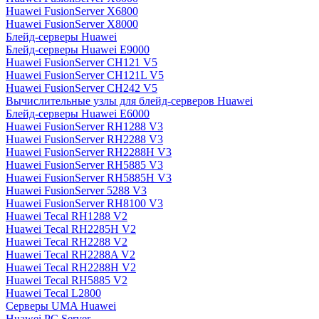
Huawei FusionServer X6800
Huawei FusionServer X8000
Блейд-серверы Huawei
Блейд-серверы Huawei E9000
Huawei FusionServer CH121 V5
Huawei FusionServer CH121L V5
Huawei FusionServer CH242 V5
Вычислительные узлы для блейд-серверов Huawei
Блейд-серверы Huawei E6000
Huawei FusionServer RH1288 V3
Huawei FusionServer RH2288 V3
Huawei FusionServer RH2288H V3
Huawei FusionServer RH5885 V3
Huawei FusionServer RH5885H V3
Huawei FusionServer 5288 V3
Huawei FusionServer RH8100 V3
Huawei Tecal RH1288 V2
Huawei Tecal RH2285H V2
Huawei Tecal RH2288 V2
Huawei Tecal RH2288A V2
Huawei Tecal RH2288H V2
Huawei Tecal RH5885 V2
Huawei Tecal L2800
Серверы UMA Huawei
Huawei PC Server