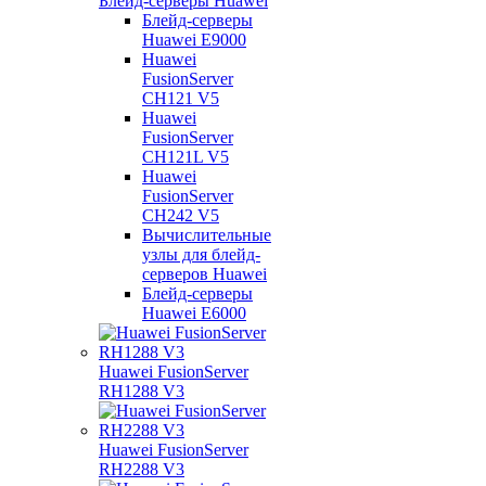
Блейд-серверы Huawei
Блейд-серверы
Huawei E9000
Huawei
FusionServer
CH121 V5
Huawei
FusionServer
CH121L V5
Huawei
FusionServer
CH242 V5
Вычислительные
узлы для блейд-
серверов Huawei
Блейд-серверы
Huawei E6000
Huawei FusionServer
RH1288 V3
Huawei FusionServer
RH2288 V3