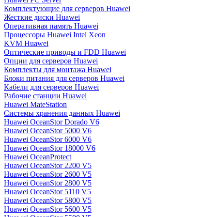
Комплектующие для серверов Huawei
Жесткие диски Huawei
Оперативная память Huawei
Процессоры Huawei Intel Xeon
KVM Huawei
Оптические приводы и FDD Huawei
Опции для серверов Huawei
Комплекты для монтажа Huawei
Блоки питания для серверов Huawei
Кабели для серверов Huawei
Рабочие станции Huawei
Huawei MateStation
Системы хранения данных Huawei
Huawei OceanStor Dorado V6
Huawei OceanStor 5000 V6
Huawei OceanStor 6000 V6
Huawei OceanStor 18000 V6
Huawei OceanProtect
Huawei OceanStor 2200 V5
Huawei OceanStor 2600 V5
Huawei OceanStor 2800 V5
Huawei OceanStor 5110 V5
Huawei OceanStor 5800 V5
Huawei OceanStor 5600 V5