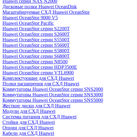
Huawei серии NAS N2000
Дисковые полки Huawei OceanDisk
Масштабируемые СХД Huawei OceanStor
Huawei OceanStor 9000 V5
Huawei OceanStor Pacific
Huawei OceanStor серии S2200T
Huawei OceanStor серии S2600T
Huawei OceanStor серии S5500T
Huawei OceanStor серии S5600T
Huawei OceanStor серии S5800T
Huawei OceanStor серии S6800T
Huawei OceanStor серии N8500
Huawei OceanStor серии HDP3500E
Huawei OceanStor серии VTL6900
Комплектующие для СХД Huawei
Полки расширения для СХД Huawei
Коммутаторы Huawei OceanStor серии SNS2000
Коммутаторы Huawei OceanStor серии SNS3000
Коммутаторы Huawei OceanStor серии SNS5000
Жесткие диски для СХД Huawei
Модули для СХД Huawei
Системы питания для СХД Huawei
Стойки для СХД Huawei
Опции для СХД Huawei
Кабели для СХД Huawei