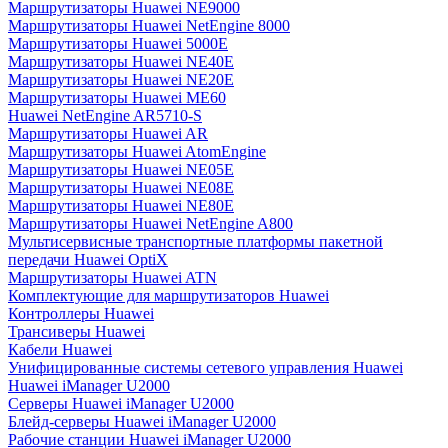
Маршрутизаторы Huawei NE9000
Маршрутизаторы Huawei NetEngine 8000
Маршрутизаторы Huawei 5000E
Маршрутизаторы Huawei NE40E
Маршрутизаторы Huawei NE20E
Маршрутизаторы Huawei ME60
Huawei NetEngine AR5710-S
Маршрутизаторы Huawei AR
Маршрутизаторы Huawei AtomEngine
Маршрутизаторы Huawei NE05E
Маршрутизаторы Huawei NE08E
Маршрутизаторы Huawei NE80E
Маршрутизаторы Huawei NetEngine A800
Мультисервисные транспортные платформы пакетной
передачи Huawei OptiX
Маршрутизаторы Huawei ATN
Комплектующие для маршрутизаторов Huawei
Контроллеры Huawei
Трансиверы Huawei
Кабели Huawei
Унифицированные системы сетевого управления Huawei
Huawei iManager U2000
Серверы Huawei iManager U2000
Блейд-серверы Huawei iManager U2000
Рабочие станции Huawei iManager U2000