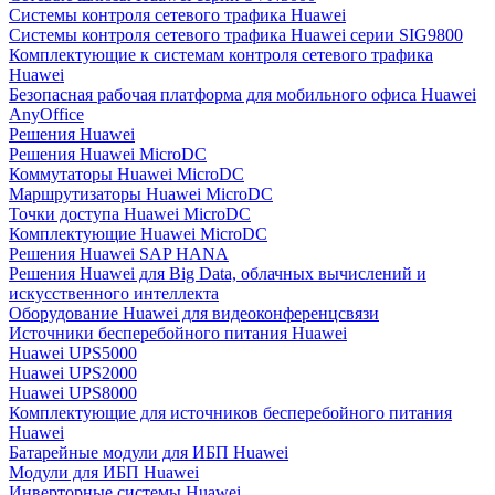
Системы контроля сетевого трафика Huawei
Системы контроля сетевого трафика Huawei серии SIG9800
Комплектующие к системам контроля сетевого трафика
Huawei
Безопасная рабочая платформа для мобильного офиса Huawei
AnyOffice
Решения Huawei
Решения Huawei MicroDC
Коммутаторы Huawei MicroDC
Маршрутизаторы Huawei MicroDC
Точки доступа Huawei MicroDC
Комплектующие Huawei MicroDC
Решения Huawei SAP HANA
Решения Huawei для Big Data, облачных вычислений и
искусственного интеллекта
Оборудование Huawei для видеоконференцсвязи
Источники бесперебойного питания Huawei
Huawei UPS5000
Huawei UPS2000
Huawei UPS8000
Комплектующие для источников бесперебойного питания
Huawei
Батарейные модули для ИБП Huawei
Модули для ИБП Huawei
Инверторные системы Huawei