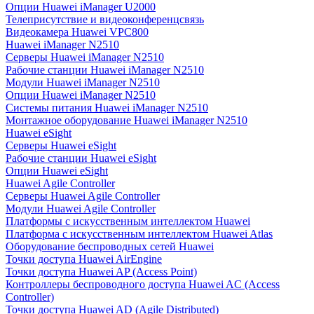
Опции Huawei iManager U2000
Телеприсутствие и видеоконференцсвязь
Видеокамера Huawei VPC800
Huawei iManager N2510
Серверы Huawei iManager N2510
Рабочие станции Huawei iManager N2510
Модули Huawei iManager N2510
Опции Huawei iManager N2510
Системы питания Huawei iManager N2510
Монтажное оборудование Huawei iManager N2510
Huawei eSight
Серверы Huawei eSight
Рабочие станции Huawei eSight
Опции Huawei eSight
Huawei Agile Controller
Серверы Huawei Agile Controller
Модули Huawei Agile Controller
Платформы с искусственным интеллектом Huawei
Платформа с искусственным интеллектом Huawei Atlas
Оборудование беспроводных сетей Huawei
Точки доступа Huawei AirEngine
Точки доступа Huawei AP (Access Point)
Контроллеры беспроводного доступа Huawei AC (Access
Controller)
Точки доступа Huawei AD (Agile Distributed)