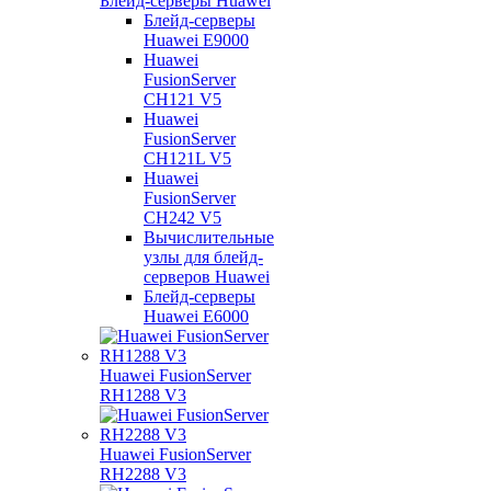
Блейд-серверы Huawei
Блейд-серверы
Huawei E9000
Huawei
FusionServer
CH121 V5
Huawei
FusionServer
CH121L V5
Huawei
FusionServer
CH242 V5
Вычислительные
узлы для блейд-
серверов Huawei
Блейд-серверы
Huawei E6000
Huawei FusionServer
RH1288 V3
Huawei FusionServer
RH2288 V3