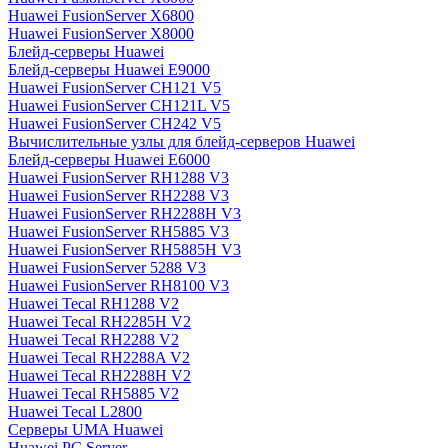
Huawei FusionServer X6800
Huawei FusionServer X8000
Блейд-серверы Huawei
Блейд-серверы Huawei E9000
Huawei FusionServer CH121 V5
Huawei FusionServer CH121L V5
Huawei FusionServer CH242 V5
Вычислительные узлы для блейд-серверов Huawei
Блейд-серверы Huawei E6000
Huawei FusionServer RH1288 V3
Huawei FusionServer RH2288 V3
Huawei FusionServer RH2288H V3
Huawei FusionServer RH5885 V3
Huawei FusionServer RH5885H V3
Huawei FusionServer 5288 V3
Huawei FusionServer RH8100 V3
Huawei Tecal RH1288 V2
Huawei Tecal RH2285H V2
Huawei Tecal RH2288 V2
Huawei Tecal RH2288A V2
Huawei Tecal RH2288H V2
Huawei Tecal RH5885 V2
Huawei Tecal L2800
Серверы UMA Huawei
Huawei PC Server