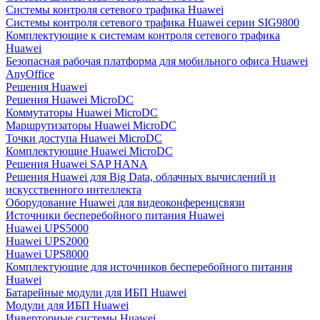
Системы контроля сетевого трафика Huawei
Системы контроля сетевого трафика Huawei серии SIG9800
Комплектующие к системам контроля сетевого трафика
Huawei
Безопасная рабочая платформа для мобильного офиса Huawei
AnyOffice
Решения Huawei
Решения Huawei MicroDC
Коммутаторы Huawei MicroDC
Маршрутизаторы Huawei MicroDC
Точки доступа Huawei MicroDC
Комплектующие Huawei MicroDC
Решения Huawei SAP HANA
Решения Huawei для Big Data, облачных вычислений и
искусственного интеллекта
Оборудование Huawei для видеоконференцсвязи
Источники бесперебойного питания Huawei
Huawei UPS5000
Huawei UPS2000
Huawei UPS8000
Комплектующие для источников бесперебойного питания
Huawei
Батарейные модули для ИБП Huawei
Модули для ИБП Huawei
Инверторные системы Huawei