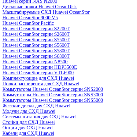
Huawei серии NAS N2000
Дисковые полки Huawei OceanDisk
Масштабируемые СХД Huawei OceanStor
Huawei OceanStor 9000 V5
Huawei OceanStor Pacific
Huawei OceanStor серии S2200T
Huawei OceanStor серии S2600T
Huawei OceanStor серии S5500T
Huawei OceanStor серии S5600T
Huawei OceanStor серии S5800T
Huawei OceanStor серии S6800T
Huawei OceanStor серии N8500
Huawei OceanStor серии HDP3500E
Huawei OceanStor серии VTL6900
Комплектующие для СХД Huawei
Полки расширения для СХД Huawei
Коммутаторы Huawei OceanStor серии SNS2000
Коммутаторы Huawei OceanStor серии SNS3000
Коммутаторы Huawei OceanStor серии SNS5000
Жесткие диски для СХД Huawei
Модули для СХД Huawei
Системы питания для СХД Huawei
Стойки для СХД Huawei
Опции для СХД Huawei
Кабели для СХД Huawei