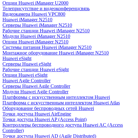
Опции Huawei iManager U2000
Телеприсутствие и видеоконференцсвязь
Видеокамера Huawei VPC800
Huawei iManager N2510
Серверы Huawei iManager N2510
Рабочие станции Huawei iManager N2510
Модули Huawei iManager N2510
Опции Huawei iManager N2510
Системы питания Huawei iManager N2510
Монтажное оборудование Huawei iManager N2510
Huawei eSight
Серверы Huawei eSight
Рабочие станции Huawei eSight
Опции Huawei eSight
Huawei Agile Controller
Серверы Huawei Agile Controller
Модули Huawei Agile Controller
Платформы с искусственным интеллектом Huawei
Платформа с искусственным интеллектом Huawei Atlas
Оборудование беспроводных сетей Huawei
Точки доступа Huawei AirEngine
Точки доступа Huawei AP (Access Point)
Контроллеры беспроводного доступа Huawei AC (Access
Controller)
Точки доступа Huawei AD (Agile Distributed)