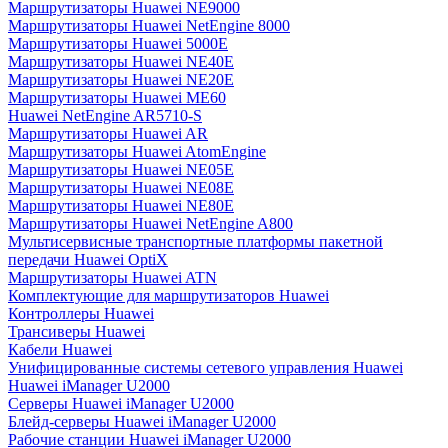
Маршрутизаторы Huawei NE9000
Маршрутизаторы Huawei NetEngine 8000
Маршрутизаторы Huawei 5000E
Маршрутизаторы Huawei NE40E
Маршрутизаторы Huawei NE20E
Маршрутизаторы Huawei ME60
Huawei NetEngine AR5710-S
Маршрутизаторы Huawei AR
Маршрутизаторы Huawei AtomEngine
Маршрутизаторы Huawei NE05E
Маршрутизаторы Huawei NE08E
Маршрутизаторы Huawei NE80E
Маршрутизаторы Huawei NetEngine A800
Мультисервисные транспортные платформы пакетной
передачи Huawei OptiX
Маршрутизаторы Huawei ATN
Комплектующие для маршрутизаторов Huawei
Контроллеры Huawei
Трансиверы Huawei
Кабели Huawei
Унифицированные системы сетевого управления Huawei
Huawei iManager U2000
Серверы Huawei iManager U2000
Блейд-серверы Huawei iManager U2000
Рабочие станции Huawei iManager U2000