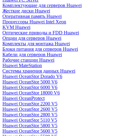
Комплектующие для серверов Huawei
Жесткие диски Huawei
Оперативная память Huawei
Процессоры Huawei Intel Xeon
KVM Huawei
Оптические приводы и FDD Huawei
Опции для серверов Huawei
Комплекты для монтажа Huawei
Блоки питания для серверов Huawei
Кабели для серверов Huawei
Рабочие станции Huawei
Huawei MateStation
Системы хранения данных Huawei
Huawei OceanStor Dorado V6
Huawei OceanStor 5000 V6
Huawei OceanStor 6000 V6
Huawei OceanStor 18000 V6
Huawei OceanProtect
Huawei OceanStor 2200 V5
Huawei OceanStor 2600 V5
Huawei OceanStor 2800 V5
Huawei OceanStor 5110 V5
Huawei OceanStor 5800 V5
Huawei OceanStor 5600 V5