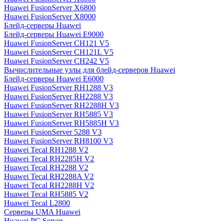
Huawei FusionServer X6800
Huawei FusionServer X8000
Блейд-серверы Huawei
Блейд-серверы Huawei E9000
Huawei FusionServer CH121 V5
Huawei FusionServer CH121L V5
Huawei FusionServer CH242 V5
Вычислительные узлы для блейд-серверов Huawei
Блейд-серверы Huawei E6000
Huawei FusionServer RH1288 V3
Huawei FusionServer RH2288 V3
Huawei FusionServer RH2288H V3
Huawei FusionServer RH5885 V3
Huawei FusionServer RH5885H V3
Huawei FusionServer 5288 V3
Huawei FusionServer RH8100 V3
Huawei Tecal RH1288 V2
Huawei Tecal RH2285H V2
Huawei Tecal RH2288 V2
Huawei Tecal RH2288A V2
Huawei Tecal RH2288H V2
Huawei Tecal RH5885 V2
Huawei Tecal L2800
Серверы UMA Huawei
Huawei PC Server