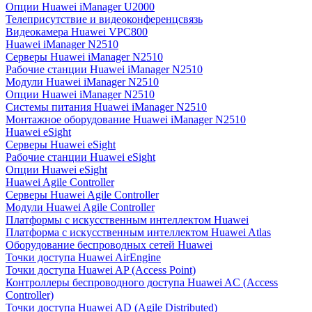
Опции Huawei iManager U2000
Телеприсутствие и видеоконференцсвязь
Видеокамера Huawei VPC800
Huawei iManager N2510
Серверы Huawei iManager N2510
Рабочие станции Huawei iManager N2510
Модули Huawei iManager N2510
Опции Huawei iManager N2510
Системы питания Huawei iManager N2510
Монтажное оборудование Huawei iManager N2510
Huawei eSight
Серверы Huawei eSight
Рабочие станции Huawei eSight
Опции Huawei eSight
Huawei Agile Controller
Серверы Huawei Agile Controller
Модули Huawei Agile Controller
Платформы с искусственным интеллектом Huawei
Платформа с искусственным интеллектом Huawei Atlas
Оборудование беспроводных сетей Huawei
Точки доступа Huawei AirEngine
Точки доступа Huawei AP (Access Point)
Контроллеры беспроводного доступа Huawei AC (Access
Controller)
Точки доступа Huawei AD (Agile Distributed)