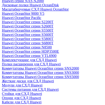
Huawei серии NAS N2000
Дисковые полки Huawei OceanDisk
Масштабируемые СХД Huawei OceanStor
Huawei OceanStor 9000 V5
Huawei OceanStor Pacific
Huawei OceanStor серии S2200T
Huawei OceanStor серии S2600T
Huawei OceanStor серии S5500T
Huawei OceanStor серии S5600T
Huawei OceanStor серии S5800T
Huawei OceanStor серии S6800T
Huawei OceanStor серии N8500
Huawei OceanStor серии HDP3500E
Huawei OceanStor серии VTL6900
Комплектующие для СХД Huawei
Полки расширения для СХД Huawei
Коммутаторы Huawei OceanStor серии SNS2000
Коммутаторы Huawei OceanStor серии SNS3000
Коммутаторы Huawei OceanStor серии SNS5000
Жесткие диски для СХД Huawei
Модули для СХД Huawei
Системы питания для СХД Huawei
Стойки для СХД Huawei
Опции для СХД Huawei
Кабели для СХД Huawei