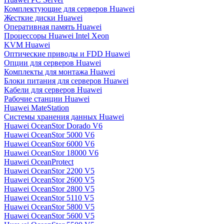
Комплектующие для серверов Huawei
Жесткие диски Huawei
Оперативная память Huawei
Процессоры Huawei Intel Xeon
KVM Huawei
Оптические приводы и FDD Huawei
Опции для серверов Huawei
Комплекты для монтажа Huawei
Блоки питания для серверов Huawei
Кабели для серверов Huawei
Рабочие станции Huawei
Huawei MateStation
Системы хранения данных Huawei
Huawei OceanStor Dorado V6
Huawei OceanStor 5000 V6
Huawei OceanStor 6000 V6
Huawei OceanStor 18000 V6
Huawei OceanProtect
Huawei OceanStor 2200 V5
Huawei OceanStor 2600 V5
Huawei OceanStor 2800 V5
Huawei OceanStor 5110 V5
Huawei OceanStor 5800 V5
Huawei OceanStor 5600 V5