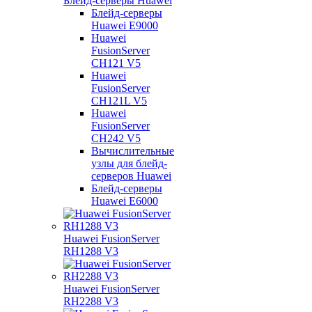
Блейд-серверы Huawei
Блейд-серверы
Huawei E9000
Huawei
FusionServer
CH121 V5
Huawei
FusionServer
CH121L V5
Huawei
FusionServer
CH242 V5
Вычислительные
узлы для блейд-
серверов Huawei
Блейд-серверы
Huawei E6000
Huawei FusionServer
RH1288 V3
Huawei FusionServer
RH2288 V3