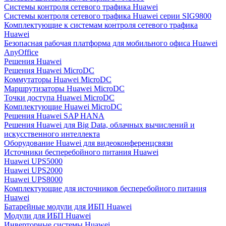
Системы контроля сетевого трафика Huawei
Системы контроля сетевого трафика Huawei серии SIG9800
Комплектующие к системам контроля сетевого трафика
Huawei
Безопасная рабочая платформа для мобильного офиса Huawei
AnyOffice
Решения Huawei
Решения Huawei MicroDC
Коммутаторы Huawei MicroDC
Маршрутизаторы Huawei MicroDC
Точки доступа Huawei MicroDC
Комплектующие Huawei MicroDC
Решения Huawei SAP HANA
Решения Huawei для Big Data, облачных вычислений и
искусственного интеллекта
Оборудование Huawei для видеоконференцсвязи
Источники бесперебойного питания Huawei
Huawei UPS5000
Huawei UPS2000
Huawei UPS8000
Комплектующие для источников бесперебойного питания
Huawei
Батарейные модули для ИБП Huawei
Модули для ИБП Huawei
Инверторные системы Huawei