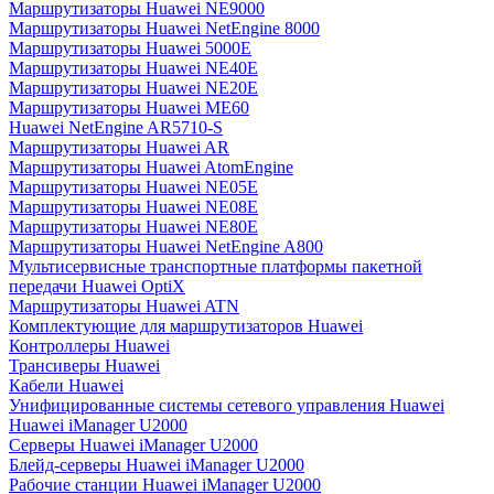
Маршрутизаторы Huawei NE9000
Маршрутизаторы Huawei NetEngine 8000
Маршрутизаторы Huawei 5000E
Маршрутизаторы Huawei NE40E
Маршрутизаторы Huawei NE20E
Маршрутизаторы Huawei ME60
Huawei NetEngine AR5710-S
Маршрутизаторы Huawei AR
Маршрутизаторы Huawei AtomEngine
Маршрутизаторы Huawei NE05E
Маршрутизаторы Huawei NE08E
Маршрутизаторы Huawei NE80E
Маршрутизаторы Huawei NetEngine A800
Мультисервисные транспортные платформы пакетной
передачи Huawei OptiX
Маршрутизаторы Huawei ATN
Комплектующие для маршрутизаторов Huawei
Контроллеры Huawei
Трансиверы Huawei
Кабели Huawei
Унифицированные системы сетевого управления Huawei
Huawei iManager U2000
Серверы Huawei iManager U2000
Блейд-серверы Huawei iManager U2000
Рабочие станции Huawei iManager U2000