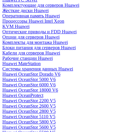
Комплектующие для серверов Huawei
Жесткие диски Huawei
Оперативная память Huawei
Процессоры Huawei Intel Xeon
KVM Huawei
Оптические приводы и FDD Huawei
Опции для серверов Huawei
Комплекты для монтажа Huawei
Блоки питания для серверов Huawei
Кабели для серверов Huawei
Рабочие станции Huawei
Huawei MateStation
Системы хранения данных Huawei
Huawei OceanStor Dorado V6
Huawei OceanStor 5000 V6
Huawei OceanStor 6000 V6
Huawei OceanStor 18000 V6
Huawei OceanProtect
Huawei OceanStor 2200 V5
Huawei OceanStor 2600 V5
Huawei OceanStor 2800 V5
Huawei OceanStor 5110 V5
Huawei OceanStor 5800 V5
Huawei OceanStor 5600 V5