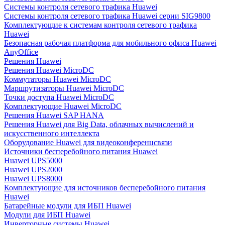
Системы контроля сетевого трафика Huawei
Системы контроля сетевого трафика Huawei серии SIG9800
Комплектующие к системам контроля сетевого трафика
Huawei
Безопасная рабочая платформа для мобильного офиса Huawei
AnyOffice
Решения Huawei
Решения Huawei MicroDC
Коммутаторы Huawei MicroDC
Маршрутизаторы Huawei MicroDC
Точки доступа Huawei MicroDC
Комплектующие Huawei MicroDC
Решения Huawei SAP HANA
Решения Huawei для Big Data, облачных вычислений и
искусственного интеллекта
Оборудование Huawei для видеоконференцсвязи
Источники бесперебойного питания Huawei
Huawei UPS5000
Huawei UPS2000
Huawei UPS8000
Комплектующие для источников бесперебойного питания
Huawei
Батарейные модули для ИБП Huawei
Модули для ИБП Huawei
Инверторные системы Huawei