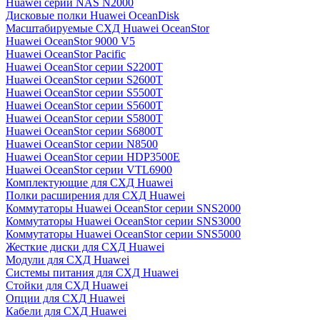
Huawei серии NAS N2000
Дисковые полки Huawei OceanDisk
Масштабируемые СХД Huawei OceanStor
Huawei OceanStor 9000 V5
Huawei OceanStor Pacific
Huawei OceanStor серии S2200T
Huawei OceanStor серии S2600T
Huawei OceanStor серии S5500T
Huawei OceanStor серии S5600T
Huawei OceanStor серии S5800T
Huawei OceanStor серии S6800T
Huawei OceanStor серии N8500
Huawei OceanStor серии HDP3500E
Huawei OceanStor серии VTL6900
Комплектующие для СХД Huawei
Полки расширения для СХД Huawei
Коммутаторы Huawei OceanStor серии SNS2000
Коммутаторы Huawei OceanStor серии SNS3000
Коммутаторы Huawei OceanStor серии SNS5000
Жесткие диски для СХД Huawei
Модули для СХД Huawei
Системы питания для СХД Huawei
Стойки для СХД Huawei
Опции для СХД Huawei
Кабели для СХД Huawei