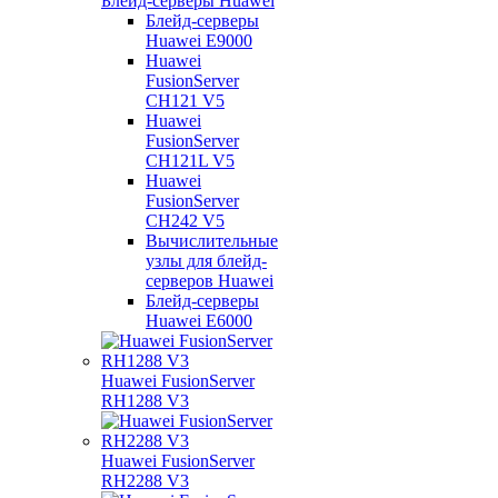
Блейд-серверы Huawei
Блейд-серверы
Huawei E9000
Huawei
FusionServer
CH121 V5
Huawei
FusionServer
CH121L V5
Huawei
FusionServer
CH242 V5
Вычислительные
узлы для блейд-
серверов Huawei
Блейд-серверы
Huawei E6000
Huawei FusionServer
RH1288 V3
Huawei FusionServer
RH2288 V3