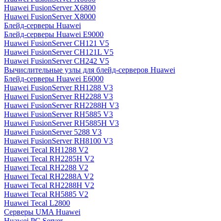
Huawei FusionServer X6800
Huawei FusionServer X8000
Блейд-серверы Huawei
Блейд-серверы Huawei E9000
Huawei FusionServer CH121 V5
Huawei FusionServer CH121L V5
Huawei FusionServer CH242 V5
Вычислительные узлы для блейд-серверов Huawei
Блейд-серверы Huawei E6000
Huawei FusionServer RH1288 V3
Huawei FusionServer RH2288 V3
Huawei FusionServer RH2288H V3
Huawei FusionServer RH5885 V3
Huawei FusionServer RH5885H V3
Huawei FusionServer 5288 V3
Huawei FusionServer RH8100 V3
Huawei Tecal RH1288 V2
Huawei Tecal RH2285H V2
Huawei Tecal RH2288 V2
Huawei Tecal RH2288A V2
Huawei Tecal RH2288H V2
Huawei Tecal RH5885 V2
Huawei Tecal L2800
Серверы UMA Huawei
Huawei PC Server