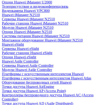
Опции Huawei iManager U2000
Телеприсутствие и видеоконференцсвязь
Видеокамера Huawei VPC800
Huawei iManager N2510
Серверы Huawei iManager N2510
Рабочие станции Huawei iManager N2510
Модули Huawei iManager N2510
Опции Huawei iManager N2510
Системы питания Huawei iManager N2510
Монтажное оборудование Huawei iManager N2510
Huawei eSight
Серверы Huawei eSight
Рабочие станции Huawei eSight
Опции Huawei eSight
Huawei Agile Controller
Серверы Huawei Agile Controller
Модули Huawei Agile Controller
Платформы с искусственным интеллектом Huawei
Платформа с искусственным интеллектом Huawei Atlas
Оборудование беспроводных сетей Huawei
Точки доступа Huawei AirEngine
Точки доступа Huawei AP (Access Point)
Контроллеры беспроводного доступа Huawei AC (Access
Controller)
Точки доступа Huawei AD (Agile Distributed)