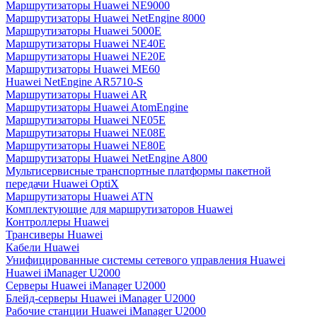
Маршрутизаторы Huawei NE9000
Маршрутизаторы Huawei NetEngine 8000
Маршрутизаторы Huawei 5000E
Маршрутизаторы Huawei NE40E
Маршрутизаторы Huawei NE20E
Маршрутизаторы Huawei ME60
Huawei NetEngine AR5710-S
Маршрутизаторы Huawei AR
Маршрутизаторы Huawei AtomEngine
Маршрутизаторы Huawei NE05E
Маршрутизаторы Huawei NE08E
Маршрутизаторы Huawei NE80E
Маршрутизаторы Huawei NetEngine A800
Мультисервисные транспортные платформы пакетной
передачи Huawei OptiX
Маршрутизаторы Huawei ATN
Комплектующие для маршрутизаторов Huawei
Контроллеры Huawei
Трансиверы Huawei
Кабели Huawei
Унифицированные системы сетевого управления Huawei
Huawei iManager U2000
Серверы Huawei iManager U2000
Блейд-серверы Huawei iManager U2000
Рабочие станции Huawei iManager U2000