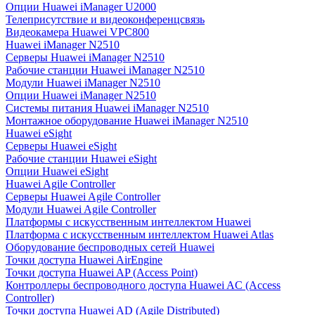
Опции Huawei iManager U2000
Телеприсутствие и видеоконференцсвязь
Видеокамера Huawei VPC800
Huawei iManager N2510
Серверы Huawei iManager N2510
Рабочие станции Huawei iManager N2510
Модули Huawei iManager N2510
Опции Huawei iManager N2510
Системы питания Huawei iManager N2510
Монтажное оборудование Huawei iManager N2510
Huawei eSight
Серверы Huawei eSight
Рабочие станции Huawei eSight
Опции Huawei eSight
Huawei Agile Controller
Серверы Huawei Agile Controller
Модули Huawei Agile Controller
Платформы с искусственным интеллектом Huawei
Платформа с искусственным интеллектом Huawei Atlas
Оборудование беспроводных сетей Huawei
Точки доступа Huawei AirEngine
Точки доступа Huawei AP (Access Point)
Контроллеры беспроводного доступа Huawei AC (Access
Controller)
Точки доступа Huawei AD (Agile Distributed)