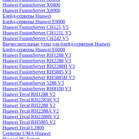
Huawei FusionServer X6800
Huawei FusionServer X8000
Блейд-серверы Huawei
Блейд-серверы Huawei E9000
Huawei FusionServer CH121 V5
Huawei FusionServer CH121L V5
Huawei FusionServer CH242 V5
Вычислительные узлы для блейд-серверов Huawei
Блейд-серверы Huawei E6000
Huawei FusionServer RH1288 V3
Huawei FusionServer RH2288 V3
Huawei FusionServer RH2288H V3
Huawei FusionServer RH5885 V3
Huawei FusionServer RH5885H V3
Huawei FusionServer 5288 V3
Huawei FusionServer RH8100 V3
Huawei Tecal RH1288 V2
Huawei Tecal RH2285H V2
Huawei Tecal RH2288 V2
Huawei Tecal RH2288A V2
Huawei Tecal RH2288H V2
Huawei Tecal RH5885 V2
Huawei Tecal L2800
Серверы UMA Huawei
Huawei PC Server