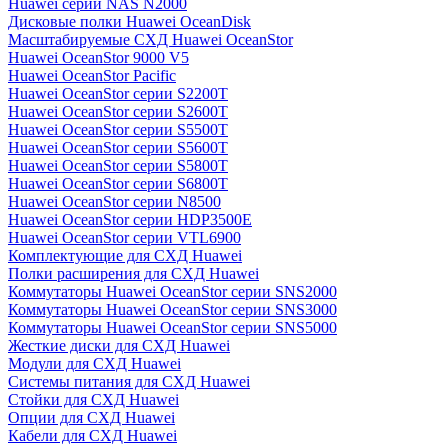
Huawei серии NAS N2000
Дисковые полки Huawei OceanDisk
Масштабируемые СХД Huawei OceanStor
Huawei OceanStor 9000 V5
Huawei OceanStor Pacific
Huawei OceanStor серии S2200T
Huawei OceanStor серии S2600T
Huawei OceanStor серии S5500T
Huawei OceanStor серии S5600T
Huawei OceanStor серии S5800T
Huawei OceanStor серии S6800T
Huawei OceanStor серии N8500
Huawei OceanStor серии HDP3500E
Huawei OceanStor серии VTL6900
Комплектующие для СХД Huawei
Полки расширения для СХД Huawei
Коммутаторы Huawei OceanStor серии SNS2000
Коммутаторы Huawei OceanStor серии SNS3000
Коммутаторы Huawei OceanStor серии SNS5000
Жесткие диски для СХД Huawei
Модули для СХД Huawei
Системы питания для СХД Huawei
Стойки для СХД Huawei
Опции для СХД Huawei
Кабели для СХД Huawei