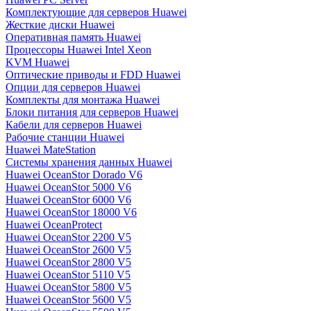
Комплектующие для серверов Huawei
Жесткие диски Huawei
Оперативная память Huawei
Процессоры Huawei Intel Xeon
KVM Huawei
Оптические приводы и FDD Huawei
Опции для серверов Huawei
Комплекты для монтажа Huawei
Блоки питания для серверов Huawei
Кабели для серверов Huawei
Рабочие станции Huawei
Huawei MateStation
Системы хранения данных Huawei
Huawei OceanStor Dorado V6
Huawei OceanStor 5000 V6
Huawei OceanStor 6000 V6
Huawei OceanStor 18000 V6
Huawei OceanProtect
Huawei OceanStor 2200 V5
Huawei OceanStor 2600 V5
Huawei OceanStor 2800 V5
Huawei OceanStor 5110 V5
Huawei OceanStor 5800 V5
Huawei OceanStor 5600 V5