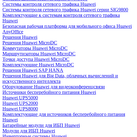
Системы контроля сетевого трафика Huawei
Системы контроля сетевого трафика Huawei серии SIG9800
Комплектующие к системам контроля сетевого трафика
Huawei
Безопасная рабочая платформа для мобильного офиса Huawei
AnyOffice
Решения Huawei
Решения Huawei MicroDC
Коммутаторы Huawei MicroDC
Маршрутизаторы Huawei MicroDC
Точки доступа Huawei MicroDC
Комплектующие Huawei MicroDC
Решения Huawei SAP HANA
Решения Huawei для Big Data, облачных вычислений и
искусственного интеллекта
Оборудование Huawei для видеоконференцсвязи
Источники бесперебойного питания Huawei
Huawei UPS5000
Huawei UPS2000
Huawei UPS8000
Комплектующие для источников бесперебойного питания
Huawei
Батарейные модули для ИБП Huawei
Модули для ИБП Huawei
Инверторные системы Huawei