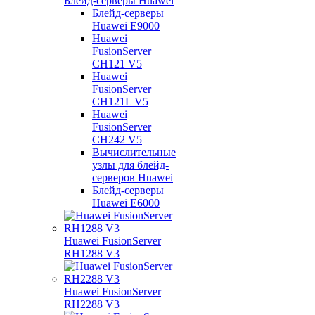
Блейд-серверы Huawei
Блейд-серверы
Huawei E9000
Huawei
FusionServer
CH121 V5
Huawei
FusionServer
CH121L V5
Huawei
FusionServer
CH242 V5
Вычислительные
узлы для блейд-
серверов Huawei
Блейд-серверы
Huawei E6000
Huawei FusionServer
RH1288 V3
Huawei FusionServer
RH2288 V3