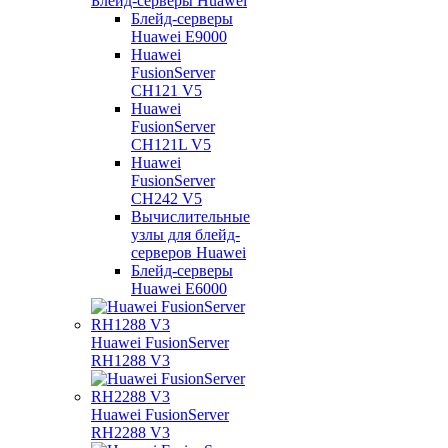
Блейд-серверы Huawei
Блейд-серверы
Huawei E9000
Huawei
FusionServer
CH121 V5
Huawei
FusionServer
CH121L V5
Huawei
FusionServer
CH242 V5
Вычислительные
узлы для блейд-
серверов Huawei
Блейд-серверы
Huawei E6000
Huawei FusionServer
RH1288 V3
Huawei FusionServer
RH2288 V3