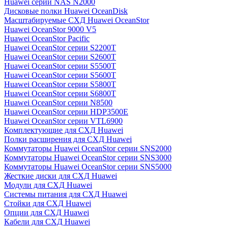
Huawei серии NAS N2000
Дисковые полки Huawei OceanDisk
Масштабируемые СХД Huawei OceanStor
Huawei OceanStor 9000 V5
Huawei OceanStor Pacific
Huawei OceanStor серии S2200T
Huawei OceanStor серии S2600T
Huawei OceanStor серии S5500T
Huawei OceanStor серии S5600T
Huawei OceanStor серии S5800T
Huawei OceanStor серии S6800T
Huawei OceanStor серии N8500
Huawei OceanStor серии HDP3500E
Huawei OceanStor серии VTL6900
Комплектующие для СХД Huawei
Полки расширения для СХД Huawei
Коммутаторы Huawei OceanStor серии SNS2000
Коммутаторы Huawei OceanStor серии SNS3000
Коммутаторы Huawei OceanStor серии SNS5000
Жесткие диски для СХД Huawei
Модули для СХД Huawei
Системы питания для СХД Huawei
Стойки для СХД Huawei
Опции для СХД Huawei
Кабели для СХД Huawei