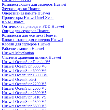
Комплектующие для серверов Huawei
Жесткие диски Huawei
Оперативная память Huawei
Процессоры Huawei Intel Xeon
KVM Huawei
Оптические приводы и FDD Huawei
Опции для серверов Huawei
Комплекты для монтажа Huawei
Блоки питания для серверов Huawei
Кабели для серверов Huawei
Рабочие станции Huawei
Huawei MateStation
Системы хранения данных Huawei
Huawei OceanStor Dorado V6
Huawei OceanStor 5000 V6
Huawei OceanStor 6000 V6
Huawei OceanStor 18000 V6
Huawei OceanProtect
Huawei OceanStor 2200 V5
Huawei OceanStor 2600 V5
Huawei OceanStor 2800 V5
Huawei OceanStor 5110 V5
Huawei OceanStor 5800 V5
Huawei OceanStor 5600 V5