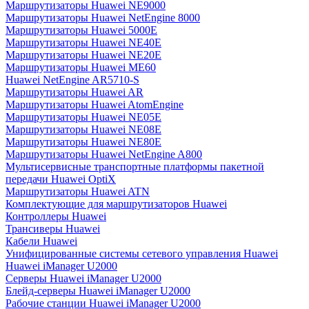
Маршрутизаторы Huawei NE9000
Маршрутизаторы Huawei NetEngine 8000
Маршрутизаторы Huawei 5000E
Маршрутизаторы Huawei NE40E
Маршрутизаторы Huawei NE20E
Маршрутизаторы Huawei ME60
Huawei NetEngine AR5710-S
Маршрутизаторы Huawei AR
Маршрутизаторы Huawei AtomEngine
Маршрутизаторы Huawei NE05E
Маршрутизаторы Huawei NE08E
Маршрутизаторы Huawei NE80E
Маршрутизаторы Huawei NetEngine A800
Мультисервисные транспортные платформы пакетной
передачи Huawei OptiX
Маршрутизаторы Huawei ATN
Комплектующие для маршрутизаторов Huawei
Контроллеры Huawei
Трансиверы Huawei
Кабели Huawei
Унифицированные системы сетевого управления Huawei
Huawei iManager U2000
Серверы Huawei iManager U2000
Блейд-серверы Huawei iManager U2000
Рабочие станции Huawei iManager U2000