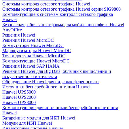
Системы контроля сетевого трафика Huawei
Системы контроля сетевого трафика Huawei серии SIG9800
Комплектующие к системам контроля сетевого трафика
Huawei
Безопасная рабочая платформа для мобильного офиса Huawei
AnyOffice
Решения Huawei
Решения Huawei MicroDC
Коммутаторы Huawei MicroDC
Маршрутизаторы Huawei MicroDC
Точки доступа Huawei MicroDC
Комплектующие Huawei MicroDC
Решения Huawei SAP HANA
Решения Huawei для Big Data, облачных вычислений и
искусственного интеллекта
Оборудование Huawei для видеоконференцсвязи
Источники бесперебойного питания Huawei
Huawei UPS5000
Huawei UPS2000
Huawei UPS8000
Комплектующие для источников бесперебойного питания
Huawei
Батарейные модули для ИБП Huawei
Модули для ИБП Huawei
Инверторные системы Huawei