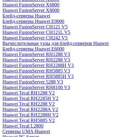
Huawei FusionServer X6800
Huawei FusionServer X8000
Блейд-серверы Huawei
Блейд-серверы Huawei E9000
Huawei FusionServer CH121 V5
Huawei FusionServer CH121L V5
Huawei FusionServer CH242 V5
Вычислительные узлы для блейд-серверов Huawei
Блейд-серверы Huawei E6000
Huawei FusionServer RH1288 V3
Huawei FusionServer RH2288 V3
Huawei FusionServer RH2288H V3
Huawei FusionServer RH5885 V3
Huawei FusionServer RH5885H V3
Huawei FusionServer 5288 V3
Huawei FusionServer RH8100 V3
Huawei Tecal RH1288 V2
Huawei Tecal RH2285H V2
Huawei Tecal RH2288 V2
Huawei Tecal RH2288A V2
Huawei Tecal RH2288H V2
Huawei Tecal RH5885 V2
Huawei Tecal L2800
Серверы UMA Huawei
Huawei PC Server