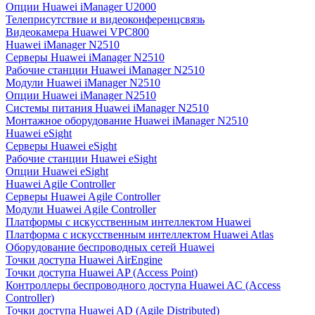
Опции Huawei iManager U2000
Телеприсутствие и видеоконференцсвязь
Видеокамера Huawei VPC800
Huawei iManager N2510
Серверы Huawei iManager N2510
Рабочие станции Huawei iManager N2510
Модули Huawei iManager N2510
Опции Huawei iManager N2510
Системы питания Huawei iManager N2510
Монтажное оборудование Huawei iManager N2510
Huawei eSight
Серверы Huawei eSight
Рабочие станции Huawei eSight
Опции Huawei eSight
Huawei Agile Controller
Серверы Huawei Agile Controller
Модули Huawei Agile Controller
Платформы с искусственным интеллектом Huawei
Платформа с искусственным интеллектом Huawei Atlas
Оборудование беспроводных сетей Huawei
Точки доступа Huawei AirEngine
Точки доступа Huawei AP (Access Point)
Контроллеры беспроводного доступа Huawei AC (Access
Controller)
Точки доступа Huawei AD (Agile Distributed)