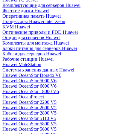
Комплектующие для серверов Huawei
Жесткие диски Huawei
Оперативная память Huawei
Процессоры Huawei Intel Xeon
KVM Huawei
Оптические приводы и FDD Huawei
Опции для серверов Huawei
Комплекты для монтажа Huawei
Блоки питания для серверов Huawei
Кабели для серверов Huawei
Рабочие станции Huawei
Huawei MateStation
Системы хранения данных Huawei
Huawei OceanStor Dorado V6
Huawei OceanStor 5000 V6
Huawei OceanStor 6000 V6
Huawei OceanStor 18000 V6
Huawei OceanProtect
Huawei OceanStor 2200 V5
Huawei OceanStor 2600 V5
Huawei OceanStor 2800 V5
Huawei OceanStor 5110 V5
Huawei OceanStor 5800 V5
Huawei OceanStor 5600 V5