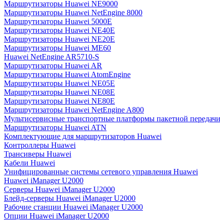
Маршрутизаторы Huawei NE9000
Маршрутизаторы Huawei NetEngine 8000
Маршрутизаторы Huawei 5000E
Маршрутизаторы Huawei NE40E
Маршрутизаторы Huawei NE20E
Маршрутизаторы Huawei ME60
Huawei NetEngine AR5710-S
Маршрутизаторы Huawei AR
Маршрутизаторы Huawei AtomEngine
Маршрутизаторы Huawei NE05E
Маршрутизаторы Huawei NE08E
Маршрутизаторы Huawei NE80E
Маршрутизаторы Huawei NetEngine A800
Мультисервисные транспортные платформы пакетной передачи
Маршрутизаторы Huawei ATN
Комплектующие для маршрутизаторов Huawei
Контроллеры Huawei
Трансиверы Huawei
Кабели Huawei
Унифицированные системы сетевого управления Huawei
Huawei iManager U2000
Серверы Huawei iManager U2000
Блейд-серверы Huawei iManager U2000
Рабочие станции Huawei iManager U2000
Опции Huawei iManager U2000