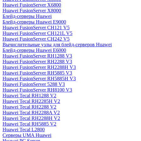
Huawei FusionServer X6800
Huawei FusionServer X8000
Блейд-серверы Huawei
Блейд-серверы Huawei E9000
Huawei FusionServer CH121 V5
Huawei FusionServer CH121L V5
Huawei FusionServer CH242 V5
Вычислительные узлы для блейд-серверов Huawei
Блейд-серверы Huawei E6000
Huawei FusionServer RH1288 V3
Huawei FusionServer RH2288 V3
Huawei FusionServer RH2288H V3
Huawei FusionServer RH5885 V3
Huawei FusionServer RH5885H V3
Huawei FusionServer 5288 V3
Huawei FusionServer RH8100 V3
Huawei Tecal RH1288 V2
Huawei Tecal RH2285H V2
Huawei Tecal RH2288 V2
Huawei Tecal RH2288A V2
Huawei Tecal RH2288H V2
Huawei Tecal RH5885 V2
Huawei Tecal L2800
Серверы UMA Huawei
Huawei PC Server