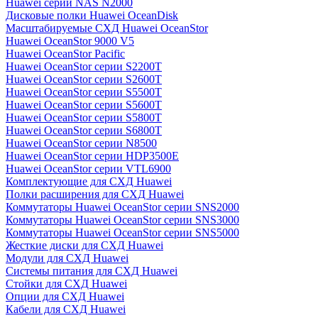
Huawei серии NAS N2000
Дисковые полки Huawei OceanDisk
Масштабируемые СХД Huawei OceanStor
Huawei OceanStor 9000 V5
Huawei OceanStor Pacific
Huawei OceanStor серии S2200T
Huawei OceanStor серии S2600T
Huawei OceanStor серии S5500T
Huawei OceanStor серии S5600T
Huawei OceanStor серии S5800T
Huawei OceanStor серии S6800T
Huawei OceanStor серии N8500
Huawei OceanStor серии HDP3500E
Huawei OceanStor серии VTL6900
Комплектующие для СХД Huawei
Полки расширения для СХД Huawei
Коммутаторы Huawei OceanStor серии SNS2000
Коммутаторы Huawei OceanStor серии SNS3000
Коммутаторы Huawei OceanStor серии SNS5000
Жесткие диски для СХД Huawei
Модули для СХД Huawei
Системы питания для СХД Huawei
Стойки для СХД Huawei
Опции для СХД Huawei
Кабели для СХД Huawei