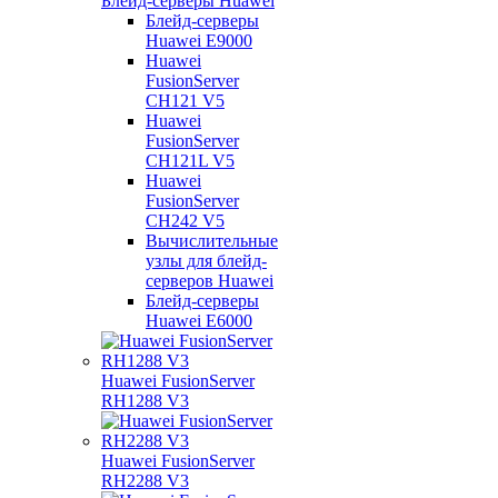
Блейд-серверы Huawei
Блейд-серверы
Huawei E9000
Huawei
FusionServer
CH121 V5
Huawei
FusionServer
CH121L V5
Huawei
FusionServer
CH242 V5
Вычислительные
узлы для блейд-
серверов Huawei
Блейд-серверы
Huawei E6000
Huawei FusionServer
RH1288 V3
Huawei FusionServer
RH2288 V3