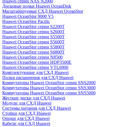
Huawei серии NAS N2000
Дисковые полки Huawei OceanDisk
Масштабируемые СХД Huawei OceanStor
Huawei OceanStor 9000 V5
Huawei OceanStor Pacific
Huawei OceanStor серии S2200T
Huawei OceanStor серии S2600T
Huawei OceanStor серии S5500T
Huawei OceanStor серии S5600T
Huawei OceanStor серии S5800T
Huawei OceanStor серии S6800T
Huawei OceanStor серии N8500
Huawei OceanStor серии HDP3500E
Huawei OceanStor серии VTL6900
Комплектующие для СХД Huawei
Полки расширения для СХД Huawei
Коммутаторы Huawei OceanStor серии SNS2000
Коммутаторы Huawei OceanStor серии SNS3000
Коммутаторы Huawei OceanStor серии SNS5000
Жесткие диски для СХД Huawei
Модули для СХД Huawei
Системы питания для СХД Huawei
Стойки для СХД Huawei
Опции для СХД Huawei
Кабели для СХД Huawei