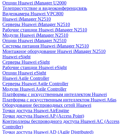
Опции Huawei iManager U2000
Телеприсутствие и видеоконференцсвязь
Видеокамера Huawei VPC800
Huawei iManager N2510
Серверы Huawei iManager N2510
Рабочие станции Huawei iManager N2510
Модули Huawei iManager N2510
Опции Huawei iManager N2510
Системы питания Huawei iManager N2510
Монтажное оборудование Huawei iManager N2510
Huawei eSight
Серверы Huawei eSight
Рабочие станции Huawei eSight
Опции Huawei eSight
Huawei Agile Controller
Серверы Huawei Agile Controller
Модули Huawei Agile Controller
Платформы с искусственным интеллектом Huawei
Платформа с искусственным интеллектом Huawei Atlas
Оборудование беспроводных сетей Huawei
Точки доступа Huawei AirEngine
Точки доступа Huawei AP (Access Point)
Контроллеры беспроводного доступа Huawei AC (Access
Controller)
Точки доступа Huawei AD (Agile Distributed)