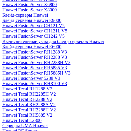
Huawei FusionServer X6800
Huawei FusionServer X8000
Блейд-серверы Huawei
Блейд-серверы Huawei E9000
Huawei FusionServer CH121 V5
Huawei FusionServer CH121L V5
Huawei FusionServer CH242 V5
Вычислительные узлы для блейд-серверов Huawei
Блейд-серверы Huawei E6000
Huawei FusionServer RH1288 V3
Huawei FusionServer RH2288 V3
Huawei FusionServer RH2288H V3
Huawei FusionServer RH5885 V3
Huawei FusionServer RH5885H V3
Huawei FusionServer 5288 V3
Huawei FusionServer RH8100 V3
Huawei Tecal RH1288 V2
Huawei Tecal RH2285H V2
Huawei Tecal RH2288 V2
Huawei Tecal RH2288A V2
Huawei Tecal RH2288H V2
Huawei Tecal RH5885 V2
Huawei Tecal L2800
Серверы UMA Huawei
Huawei PC Server