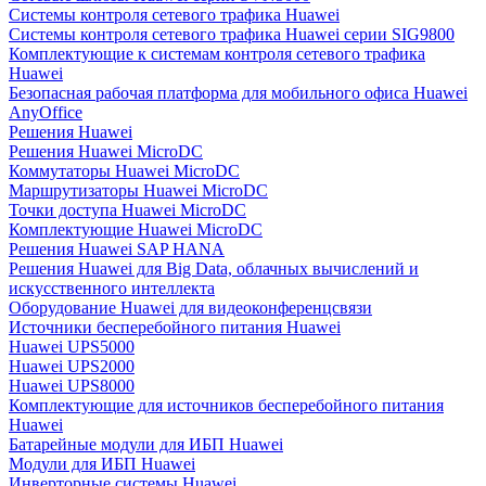
Системы контроля сетевого трафика Huawei
Системы контроля сетевого трафика Huawei серии SIG9800
Комплектующие к системам контроля сетевого трафика
Huawei
Безопасная рабочая платформа для мобильного офиса Huawei
AnyOffice
Решения Huawei
Решения Huawei MicroDC
Коммутаторы Huawei MicroDC
Маршрутизаторы Huawei MicroDC
Точки доступа Huawei MicroDC
Комплектующие Huawei MicroDC
Решения Huawei SAP HANA
Решения Huawei для Big Data, облачных вычислений и
искусственного интеллекта
Оборудование Huawei для видеоконференцсвязи
Источники бесперебойного питания Huawei
Huawei UPS5000
Huawei UPS2000
Huawei UPS8000
Комплектующие для источников бесперебойного питания
Huawei
Батарейные модули для ИБП Huawei
Модули для ИБП Huawei
Инверторные системы Huawei