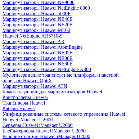
Маршрутизаторы Huawei NE9000
Маршрутизаторы Huawei NetEngine 8000
Маршрутизаторы Huawei 5000E
Маршрутизаторы Huawei NE40E
Маршрутизаторы Huawei NE20E
Маршрутизаторы Huawei ME60
Huawei NetEngine AR5710-S
Маршрутизаторы Huawei AR
Маршрутизаторы Huawei AtomEngine
Маршрутизаторы Huawei NE05E
Маршрутизаторы Huawei NE08E
Маршрутизаторы Huawei NE80E
Маршрутизаторы Huawei NetEngine A800
Мультисервисные транспортные платформы пакетной
передачи Huawei OptiX
Маршрутизаторы Huawei ATN
Комплектующие для маршрутизаторов Huawei
Контроллеры Huawei
Трансиверы Huawei
Кабели Huawei
Унифицированные системы сетевого управления Huawei
Huawei iManager U2000
Серверы Huawei iManager U2000
Блейд-серверы Huawei iManager U2000
Рабочие станции Huawei iManager U2000