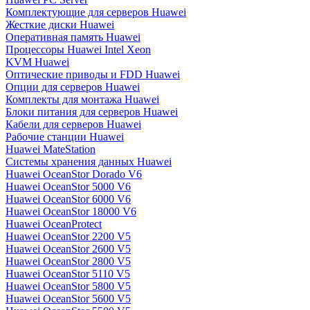
Комплектующие для серверов Huawei
Жесткие диски Huawei
Оперативная память Huawei
Процессоры Huawei Intel Xeon
KVM Huawei
Оптические приводы и FDD Huawei
Опции для серверов Huawei
Комплекты для монтажа Huawei
Блоки питания для серверов Huawei
Кабели для серверов Huawei
Рабочие станции Huawei
Huawei MateStation
Системы хранения данных Huawei
Huawei OceanStor Dorado V6
Huawei OceanStor 5000 V6
Huawei OceanStor 6000 V6
Huawei OceanStor 18000 V6
Huawei OceanProtect
Huawei OceanStor 2200 V5
Huawei OceanStor 2600 V5
Huawei OceanStor 2800 V5
Huawei OceanStor 5110 V5
Huawei OceanStor 5800 V5
Huawei OceanStor 5600 V5