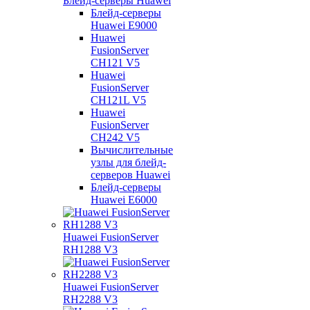
Блейд-серверы Huawei
Блейд-серверы
Huawei E9000
Huawei
FusionServer
CH121 V5
Huawei
FusionServer
CH121L V5
Huawei
FusionServer
CH242 V5
Вычислительные
узлы для блейд-
серверов Huawei
Блейд-серверы
Huawei E6000
Huawei FusionServer
RH1288 V3
Huawei FusionServer
RH2288 V3