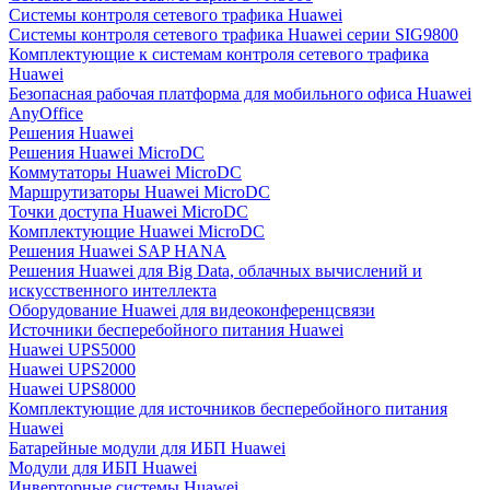
Системы контроля сетевого трафика Huawei
Системы контроля сетевого трафика Huawei серии SIG9800
Комплектующие к системам контроля сетевого трафика
Huawei
Безопасная рабочая платформа для мобильного офиса Huawei
AnyOffice
Решения Huawei
Решения Huawei MicroDC
Коммутаторы Huawei MicroDC
Маршрутизаторы Huawei MicroDC
Точки доступа Huawei MicroDC
Комплектующие Huawei MicroDC
Решения Huawei SAP HANA
Решения Huawei для Big Data, облачных вычислений и
искусственного интеллекта
Оборудование Huawei для видеоконференцсвязи
Источники бесперебойного питания Huawei
Huawei UPS5000
Huawei UPS2000
Huawei UPS8000
Комплектующие для источников бесперебойного питания
Huawei
Батарейные модули для ИБП Huawei
Модули для ИБП Huawei
Инверторные системы Huawei