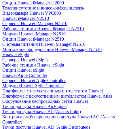
Опции Huawei iManager U2000
Телеприсутствие и видеоконференцсвязь
Видеокамера Huawei VPC800
Huawei iManager N2510
Серверы Huawei iManager N2510
Рабочие станции Huawei iManager N2510
Модули Huawei iManager N2510
Опции Huawei iManager N2510
Системы питания Huawei iManager N2510
Монтажное оборудование Huawei iManager N2510
Huawei eSight
Серверы Huawei eSight
Рабочие станции Huawei eSight
Опции Huawei eSight
Huawei Agile Controller
Серверы Huawei Agile Controller
Модули Huawei Agile Controller
Платформы с искусственным интеллектом Huawei
Платформа с искусственным интеллектом Huawei Atlas
Оборудование беспроводных сетей Huawei
Точки доступа Huawei AirEngine
Точки доступа Huawei AP (Access Point)
Контроллеры беспроводного доступа Huawei AC (Access
Controller)
Точки доступа Huawei AD (Agile Distributed)