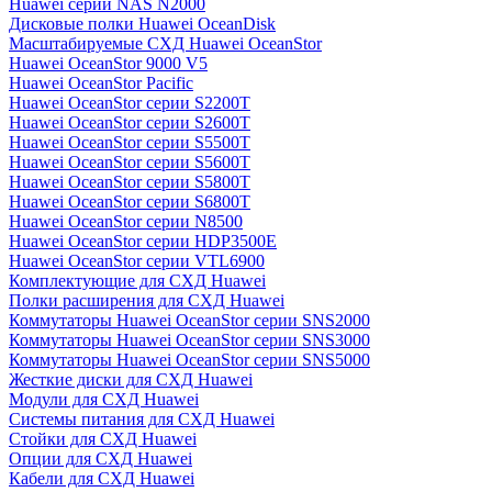
Huawei серии NAS N2000
Дисковые полки Huawei OceanDisk
Масштабируемые СХД Huawei OceanStor
Huawei OceanStor 9000 V5
Huawei OceanStor Pacific
Huawei OceanStor серии S2200T
Huawei OceanStor серии S2600T
Huawei OceanStor серии S5500T
Huawei OceanStor серии S5600T
Huawei OceanStor серии S5800T
Huawei OceanStor серии S6800T
Huawei OceanStor серии N8500
Huawei OceanStor серии HDP3500E
Huawei OceanStor серии VTL6900
Комплектующие для СХД Huawei
Полки расширения для СХД Huawei
Коммутаторы Huawei OceanStor серии SNS2000
Коммутаторы Huawei OceanStor серии SNS3000
Коммутаторы Huawei OceanStor серии SNS5000
Жесткие диски для СХД Huawei
Модули для СХД Huawei
Системы питания для СХД Huawei
Стойки для СХД Huawei
Опции для СХД Huawei
Кабели для СХД Huawei