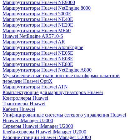
Маршрутизаторы Huawei NE9000
Маршрутизаторы Huawei NetEngine 8000
Маршрутизаторы Huawei 5000E
Маршрутизаторы Huawei NE40E
Маршрутизаторы Huawei NE20E
Маршрутизаторы Huawei ME60
Huawei NetEngine AR5710-S
Маршрутизаторы Huawei AR
Маршрутизаторы Huawei AtomEngine
Маршрутизаторы Huawei NE05E
Маршрутизаторы Huawei NE08E
Маршрутизаторы Huawei NE80E
Маршрутизаторы Huawei NetEngine A800
Мультисервисные транспортные платформы пакетной
передачи Huawei OptiX
Маршрутизаторы Huawei ATN
Комплектующие для маршрутизаторов Huawei
Контроллеры Huawei
Трансиверы Huawei
Кабели Huawei
Унифицированные системы сетевого управления Huawei
Huawei iManager U2000
Серверы Huawei iManager U2000
Блейд-серверы Huawei iManager U2000
Рабочие станции Huawei iManager U2000