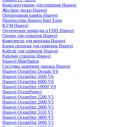
Комплектующие для серверов Huawei
Жесткие диски Huawei
Оперативная память Huawei
Процессоры Huawei Intel Xeon
KVM Huawei
Оптические приводы и FDD Huawei
Опции для серверов Huawei
Комплекты для монтажа Huawei
Блоки питания для серверов Huawei
Кабели для серверов Huawei
Рабочие станции Huawei
Huawei MateStation
Системы хранения данных Huawei
Huawei OceanStor Dorado V6
Huawei OceanStor 5000 V6
Huawei OceanStor 6000 V6
Huawei OceanStor 18000 V6
Huawei OceanProtect
Huawei OceanStor 2200 V5
Huawei OceanStor 2600 V5
Huawei OceanStor 2800 V5
Huawei OceanStor 5110 V5
Huawei OceanStor 5800 V5
Huawei OceanStor 5600 V5