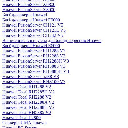
Huawei FusionServer X6800
Huawei FusionServer X8000
Блейд-серверы Huawei
Блейд-серверы Huawei E9000
Huawei FusionServer CH121 V5
Huawei FusionServer CH121L V5
Huawei FusionServer CH242 V5
Вычислительные узлы для блейд-серверов Huawei
Блейд-серверы Huawei E6000
Huawei FusionServer RH1288 V3
Huawei FusionServer RH2288 V3
Huawei FusionServer RH2288H V3
Huawei FusionServer RH5885 V3
Huawei FusionServer RH5885H V3
Huawei FusionServer 5288 V3
Huawei FusionServer RH8100 V3
Huawei Tecal RH1288 V2
Huawei Tecal RH2285H V2
Huawei Tecal RH2288 V2
Huawei Tecal RH2288A V2
Huawei Tecal RH2288H V2
Huawei Tecal RH5885 V2
Huawei Tecal L2800
Серверы UMA Huawei
Huawei PC Server