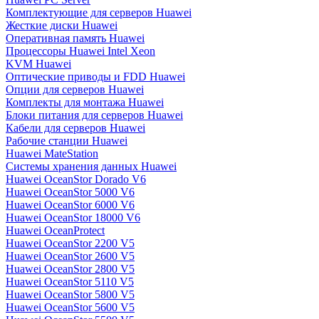
Комплектующие для серверов Huawei
Жесткие диски Huawei
Оперативная память Huawei
Процессоры Huawei Intel Xeon
KVM Huawei
Оптические приводы и FDD Huawei
Опции для серверов Huawei
Комплекты для монтажа Huawei
Блоки питания для серверов Huawei
Кабели для серверов Huawei
Рабочие станции Huawei
Huawei MateStation
Системы хранения данных Huawei
Huawei OceanStor Dorado V6
Huawei OceanStor 5000 V6
Huawei OceanStor 6000 V6
Huawei OceanStor 18000 V6
Huawei OceanProtect
Huawei OceanStor 2200 V5
Huawei OceanStor 2600 V5
Huawei OceanStor 2800 V5
Huawei OceanStor 5110 V5
Huawei OceanStor 5800 V5
Huawei OceanStor 5600 V5