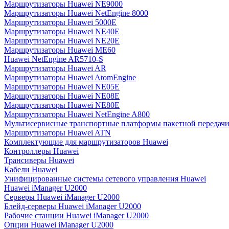
Маршрутизаторы Huawei NE9000
Маршрутизаторы Huawei NetEngine 8000
Маршрутизаторы Huawei 5000E
Маршрутизаторы Huawei NE40E
Маршрутизаторы Huawei NE20E
Маршрутизаторы Huawei ME60
Huawei NetEngine AR5710-S
Маршрутизаторы Huawei AR
Маршрутизаторы Huawei AtomEngine
Маршрутизаторы Huawei NE05E
Маршрутизаторы Huawei NE08E
Маршрутизаторы Huawei NE80E
Маршрутизаторы Huawei NetEngine A800
Мультисервисные транспортные платформы пакетной передачи
Маршрутизаторы Huawei ATN
Комплектующие для маршрутизаторов Huawei
Контроллеры Huawei
Трансиверы Huawei
Кабели Huawei
Унифицированные системы сетевого управления Huawei
Huawei iManager U2000
Серверы Huawei iManager U2000
Блейд-серверы Huawei iManager U2000
Рабочие станции Huawei iManager U2000
Опции Huawei iManager U2000