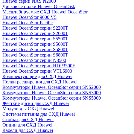
Huawei серии NAS N2000
Дисковые полки Huawei OceanDisk
Масштабируемые СХД Huawei OceanStor
Huawei OceanStor 9000 V5
Huawei OceanStor Pacific
Huawei OceanStor серии S2200T
Huawei OceanStor серии S2600T
Huawei OceanStor серии S5500T
Huawei OceanStor серии S5600T
Huawei OceanStor серии S5800T
Huawei OceanStor серии S6800T
Huawei OceanStor серии N8500
Huawei OceanStor серии HDP3500E
Huawei OceanStor серии VTL6900
Комплектующие для СХД Huawei
Полки расширения для СХД Huawei
Коммутаторы Huawei OceanStor серии SNS2000
Коммутаторы Huawei OceanStor серии SNS3000
Коммутаторы Huawei OceanStor серии SNS5000
Жесткие диски для СХД Huawei
Модули для СХД Huawei
Системы питания для СХД Huawei
Стойки для СХД Huawei
Опции для СХД Huawei
Кабели для СХД Huawei