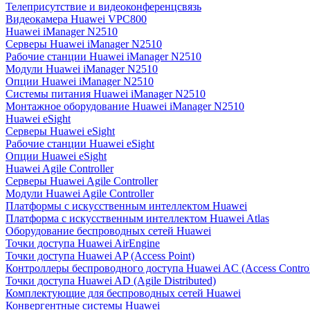
Телеприсутствие и видеоконференцсвязь
Видеокамера Huawei VPC800
Huawei iManager N2510
Серверы Huawei iManager N2510
Рабочие станции Huawei iManager N2510
Модули Huawei iManager N2510
Опции Huawei iManager N2510
Системы питания Huawei iManager N2510
Монтажное оборудование Huawei iManager N2510
Huawei eSight
Серверы Huawei eSight
Рабочие станции Huawei eSight
Опции Huawei eSight
Huawei Agile Controller
Серверы Huawei Agile Controller
Модули Huawei Agile Controller
Платформы с искусственным интеллектом Huawei
Платформа с искусственным интеллектом Huawei Atlas
Оборудование беспроводных сетей Huawei
Точки доступа Huawei AirEngine
Точки доступа Huawei AP (Access Point)
Контроллеры беспроводного доступа Huawei AC (Access Control
Точки доступа Huawei AD (Agile Distributed)
Комплектующие для беспроводных сетей Huawei
Конвергентные системы Huawei