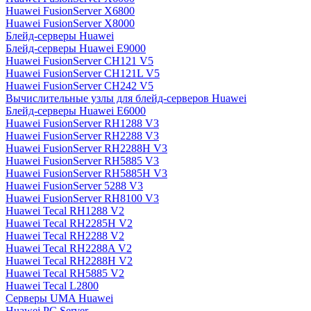
Huawei FusionServer X6800
Huawei FusionServer X8000
Блейд-серверы Huawei
Блейд-серверы Huawei E9000
Huawei FusionServer CH121 V5
Huawei FusionServer CH121L V5
Huawei FusionServer CH242 V5
Вычислительные узлы для блейд-серверов Huawei
Блейд-серверы Huawei E6000
Huawei FusionServer RH1288 V3
Huawei FusionServer RH2288 V3
Huawei FusionServer RH2288H V3
Huawei FusionServer RH5885 V3
Huawei FusionServer RH5885H V3
Huawei FusionServer 5288 V3
Huawei FusionServer RH8100 V3
Huawei Tecal RH1288 V2
Huawei Tecal RH2285H V2
Huawei Tecal RH2288 V2
Huawei Tecal RH2288A V2
Huawei Tecal RH2288H V2
Huawei Tecal RH5885 V2
Huawei Tecal L2800
Серверы UMA Huawei
Huawei PC Server