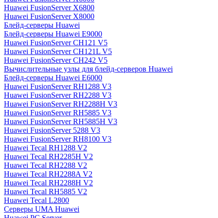
Huawei FusionServer X6800
Huawei FusionServer X8000
Блейд-серверы Huawei
Блейд-серверы Huawei E9000
Huawei FusionServer CH121 V5
Huawei FusionServer CH121L V5
Huawei FusionServer CH242 V5
Вычислительные узлы для блейд-серверов Huawei
Блейд-серверы Huawei E6000
Huawei FusionServer RH1288 V3
Huawei FusionServer RH2288 V3
Huawei FusionServer RH2288H V3
Huawei FusionServer RH5885 V3
Huawei FusionServer RH5885H V3
Huawei FusionServer 5288 V3
Huawei FusionServer RH8100 V3
Huawei Tecal RH1288 V2
Huawei Tecal RH2285H V2
Huawei Tecal RH2288 V2
Huawei Tecal RH2288A V2
Huawei Tecal RH2288H V2
Huawei Tecal RH5885 V2
Huawei Tecal L2800
Серверы UMA Huawei
Huawei PC Server