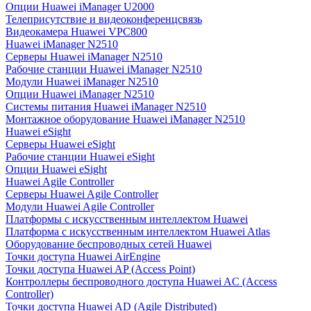
Опции Huawei iManager U2000
Телеприсутствие и видеоконференцсвязь
Видеокамера Huawei VPC800
Huawei iManager N2510
Серверы Huawei iManager N2510
Рабочие станции Huawei iManager N2510
Модули Huawei iManager N2510
Опции Huawei iManager N2510
Системы питания Huawei iManager N2510
Монтажное оборудование Huawei iManager N2510
Huawei eSight
Серверы Huawei eSight
Рабочие станции Huawei eSight
Опции Huawei eSight
Huawei Agile Controller
Серверы Huawei Agile Controller
Модули Huawei Agile Controller
Платформы с искусственным интеллектом Huawei
Платформа с искусственным интеллектом Huawei Atlas
Оборудование беспроводных сетей Huawei
Точки доступа Huawei AirEngine
Точки доступа Huawei AP (Access Point)
Контроллеры беспроводного доступа Huawei AC (Access
Controller)
Точки доступа Huawei AD (Agile Distributed)