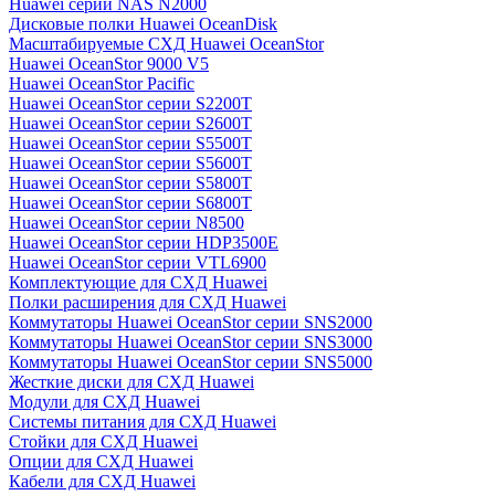
Huawei серии NAS N2000
Дисковые полки Huawei OceanDisk
Масштабируемые СХД Huawei OceanStor
Huawei OceanStor 9000 V5
Huawei OceanStor Pacific
Huawei OceanStor серии S2200T
Huawei OceanStor серии S2600T
Huawei OceanStor серии S5500T
Huawei OceanStor серии S5600T
Huawei OceanStor серии S5800T
Huawei OceanStor серии S6800T
Huawei OceanStor серии N8500
Huawei OceanStor серии HDP3500E
Huawei OceanStor серии VTL6900
Комплектующие для СХД Huawei
Полки расширения для СХД Huawei
Коммутаторы Huawei OceanStor серии SNS2000
Коммутаторы Huawei OceanStor серии SNS3000
Коммутаторы Huawei OceanStor серии SNS5000
Жесткие диски для СХД Huawei
Модули для СХД Huawei
Системы питания для СХД Huawei
Стойки для СХД Huawei
Опции для СХД Huawei
Кабели для СХД Huawei