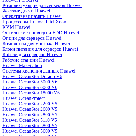
Комплектующие для серверов Huawei
Жесткие диски Huawei
Оперативная память Huawei
Процессоры Huawei Intel Xeon
KVM Huawei
Оптические приводы и FDD Huawei
Опции для серверов Huawei
Комплекты для монтажа Huawei
Блоки питания для серверов Huawei
Кабели для серверов Huawei
Рабочие станции Huawei
Huawei MateStation
Системы хранения данных Huawei
Huawei OceanStor Dorado V6
Huawei OceanStor 5000 V6
Huawei OceanStor 6000 V6
Huawei OceanStor 18000 V6
Huawei OceanProtect
Huawei OceanStor 2200 V5
Huawei OceanStor 2600 V5
Huawei OceanStor 2800 V5
Huawei OceanStor 5110 V5
Huawei OceanStor 5800 V5
Huawei OceanStor 5600 V5