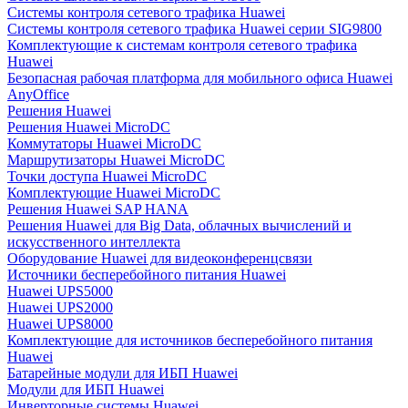
Системы контроля сетевого трафика Huawei
Системы контроля сетевого трафика Huawei серии SIG9800
Комплектующие к системам контроля сетевого трафика
Huawei
Безопасная рабочая платформа для мобильного офиса Huawei
AnyOffice
Решения Huawei
Решения Huawei MicroDC
Коммутаторы Huawei MicroDC
Маршрутизаторы Huawei MicroDC
Точки доступа Huawei MicroDC
Комплектующие Huawei MicroDC
Решения Huawei SAP HANA
Решения Huawei для Big Data, облачных вычислений и
искусственного интеллекта
Оборудование Huawei для видеоконференцсвязи
Источники бесперебойного питания Huawei
Huawei UPS5000
Huawei UPS2000
Huawei UPS8000
Комплектующие для источников бесперебойного питания
Huawei
Батарейные модули для ИБП Huawei
Модули для ИБП Huawei
Инверторные системы Huawei