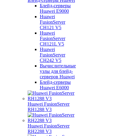
Блейд-серверы Huawei
Блейд-серверы
Huawei E9000
Huawei
FusionServer
CH121 V5
Huawei
FusionServer
CH121L V5
Huawei
FusionServer
CH242 V5
Вычислительные
узлы для блейд-
серверов Huawei
Блейд-серверы
Huawei E6000
Huawei FusionServer
RH1288 V3
Huawei FusionServer
RH2288 V3