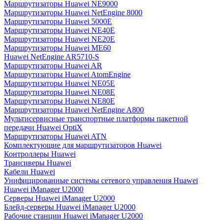
Маршрутизаторы Huawei NE9000
Маршрутизаторы Huawei NetEngine 8000
Маршрутизаторы Huawei 5000E
Маршрутизаторы Huawei NE40E
Маршрутизаторы Huawei NE20E
Маршрутизаторы Huawei ME60
Huawei NetEngine AR5710-S
Маршрутизаторы Huawei AR
Маршрутизаторы Huawei AtomEngine
Маршрутизаторы Huawei NE05E
Маршрутизаторы Huawei NE08E
Маршрутизаторы Huawei NE80E
Маршрутизаторы Huawei NetEngine A800
Мультисервисные транспортные платформы пакетной
передачи Huawei OptiX
Маршрутизаторы Huawei ATN
Комплектующие для маршрутизаторов Huawei
Контроллеры Huawei
Трансиверы Huawei
Кабели Huawei
Унифицированные системы сетевого управления Huawei
Huawei iManager U2000
Серверы Huawei iManager U2000
Блейд-серверы Huawei iManager U2000
Рабочие станции Huawei iManager U2000