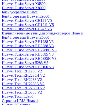
Huawei FusionServer X6800
Huawei FusionServer X8000
Блейд-серверы Huawei
Блейд-серверы Huawei E9000
Huawei FusionServer CH121 V5
Huawei FusionServer CH121L V5
Huawei FusionServer CH242 V5
Вычислительные узлы для блейд-серверов Huawei
Блейд-серверы Huawei E6000
Huawei FusionServer RH1288 V3
Huawei FusionServer RH2288 V3
Huawei FusionServer RH2288H V3
Huawei FusionServer RH5885 V3
Huawei FusionServer RH5885H V3
Huawei FusionServer 5288 V3
Huawei FusionServer RH8100 V3
Huawei Tecal RH1288 V2
Huawei Tecal RH2285H V2
Huawei Tecal RH2288 V2
Huawei Tecal RH2288A V2
Huawei Tecal RH2288H V2
Huawei Tecal RH5885 V2
Huawei Tecal L2800
Серверы UMA Huawei
Huawei PC Server