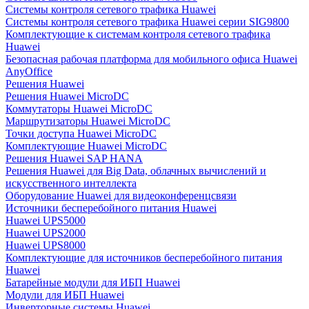
Системы контроля сетевого трафика Huawei
Системы контроля сетевого трафика Huawei серии SIG9800
Комплектующие к системам контроля сетевого трафика
Huawei
Безопасная рабочая платформа для мобильного офиса Huawei
AnyOffice
Решения Huawei
Решения Huawei MicroDC
Коммутаторы Huawei MicroDC
Маршрутизаторы Huawei MicroDC
Точки доступа Huawei MicroDC
Комплектующие Huawei MicroDC
Решения Huawei SAP HANA
Решения Huawei для Big Data, облачных вычислений и
искусственного интеллекта
Оборудование Huawei для видеоконференцсвязи
Источники бесперебойного питания Huawei
Huawei UPS5000
Huawei UPS2000
Huawei UPS8000
Комплектующие для источников бесперебойного питания
Huawei
Батарейные модули для ИБП Huawei
Модули для ИБП Huawei
Инверторные системы Huawei