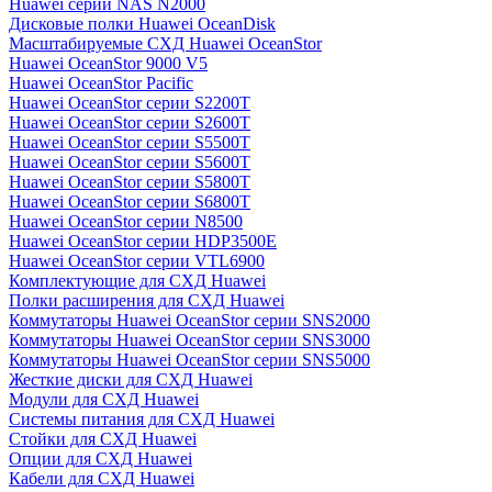
Huawei серии NAS N2000
Дисковые полки Huawei OceanDisk
Масштабируемые СХД Huawei OceanStor
Huawei OceanStor 9000 V5
Huawei OceanStor Pacific
Huawei OceanStor серии S2200T
Huawei OceanStor серии S2600T
Huawei OceanStor серии S5500T
Huawei OceanStor серии S5600T
Huawei OceanStor серии S5800T
Huawei OceanStor серии S6800T
Huawei OceanStor серии N8500
Huawei OceanStor серии HDP3500E
Huawei OceanStor серии VTL6900
Комплектующие для СХД Huawei
Полки расширения для СХД Huawei
Коммутаторы Huawei OceanStor серии SNS2000
Коммутаторы Huawei OceanStor серии SNS3000
Коммутаторы Huawei OceanStor серии SNS5000
Жесткие диски для СХД Huawei
Модули для СХД Huawei
Системы питания для СХД Huawei
Стойки для СХД Huawei
Опции для СХД Huawei
Кабели для СХД Huawei