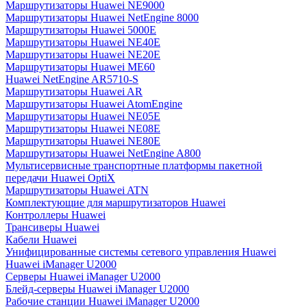
Маршрутизаторы Huawei NE9000
Маршрутизаторы Huawei NetEngine 8000
Маршрутизаторы Huawei 5000E
Маршрутизаторы Huawei NE40E
Маршрутизаторы Huawei NE20E
Маршрутизаторы Huawei ME60
Huawei NetEngine AR5710-S
Маршрутизаторы Huawei AR
Маршрутизаторы Huawei AtomEngine
Маршрутизаторы Huawei NE05E
Маршрутизаторы Huawei NE08E
Маршрутизаторы Huawei NE80E
Маршрутизаторы Huawei NetEngine A800
Мультисервисные транспортные платформы пакетной
передачи Huawei OptiX
Маршрутизаторы Huawei ATN
Комплектующие для маршрутизаторов Huawei
Контроллеры Huawei
Трансиверы Huawei
Кабели Huawei
Унифицированные системы сетевого управления Huawei
Huawei iManager U2000
Серверы Huawei iManager U2000
Блейд-серверы Huawei iManager U2000
Рабочие станции Huawei iManager U2000