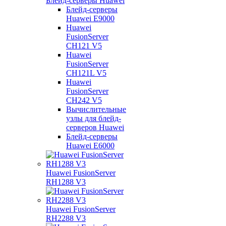
Блейд-серверы Huawei
Блейд-серверы
Huawei E9000
Huawei
FusionServer
CH121 V5
Huawei
FusionServer
CH121L V5
Huawei
FusionServer
CH242 V5
Вычислительные
узлы для блейд-
серверов Huawei
Блейд-серверы
Huawei E6000
Huawei FusionServer
RH1288 V3
Huawei FusionServer
RH2288 V3