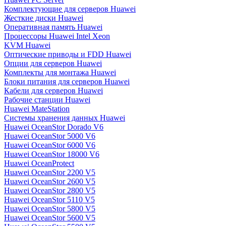
Комплектующие для серверов Huawei
Жесткие диски Huawei
Оперативная память Huawei
Процессоры Huawei Intel Xeon
KVM Huawei
Оптические приводы и FDD Huawei
Опции для серверов Huawei
Комплекты для монтажа Huawei
Блоки питания для серверов Huawei
Кабели для серверов Huawei
Рабочие станции Huawei
Huawei MateStation
Системы хранения данных Huawei
Huawei OceanStor Dorado V6
Huawei OceanStor 5000 V6
Huawei OceanStor 6000 V6
Huawei OceanStor 18000 V6
Huawei OceanProtect
Huawei OceanStor 2200 V5
Huawei OceanStor 2600 V5
Huawei OceanStor 2800 V5
Huawei OceanStor 5110 V5
Huawei OceanStor 5800 V5
Huawei OceanStor 5600 V5