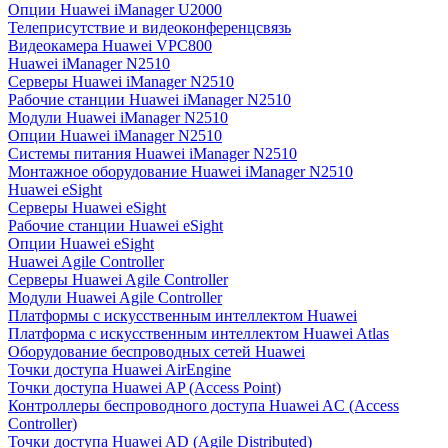
Опции Huawei iManager U2000
Телеприсутствие и видеоконференцсвязь
Видеокамера Huawei VPC800
Huawei iManager N2510
Серверы Huawei iManager N2510
Рабочие станции Huawei iManager N2510
Модули Huawei iManager N2510
Опции Huawei iManager N2510
Системы питания Huawei iManager N2510
Монтажное оборудование Huawei iManager N2510
Huawei eSight
Серверы Huawei eSight
Рабочие станции Huawei eSight
Опции Huawei eSight
Huawei Agile Controller
Серверы Huawei Agile Controller
Модули Huawei Agile Controller
Платформы с искусственным интеллектом Huawei
Платформа с искусственным интеллектом Huawei Atlas
Оборудование беспроводных сетей Huawei
Точки доступа Huawei AirEngine
Точки доступа Huawei AP (Access Point)
Контроллеры беспроводного доступа Huawei AC (Access
Controller)
Точки доступа Huawei AD (Agile Distributed)