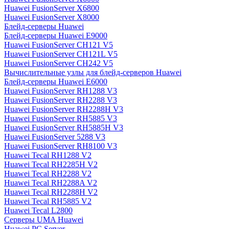
Huawei FusionServer X6800
Huawei FusionServer X8000
Блейд-серверы Huawei
Блейд-серверы Huawei E9000
Huawei FusionServer CH121 V5
Huawei FusionServer CH121L V5
Huawei FusionServer CH242 V5
Вычислительные узлы для блейд-серверов Huawei
Блейд-серверы Huawei E6000
Huawei FusionServer RH1288 V3
Huawei FusionServer RH2288 V3
Huawei FusionServer RH2288H V3
Huawei FusionServer RH5885 V3
Huawei FusionServer RH5885H V3
Huawei FusionServer 5288 V3
Huawei FusionServer RH8100 V3
Huawei Tecal RH1288 V2
Huawei Tecal RH2285H V2
Huawei Tecal RH2288 V2
Huawei Tecal RH2288A V2
Huawei Tecal RH2288H V2
Huawei Tecal RH5885 V2
Huawei Tecal L2800
Серверы UMA Huawei
Huawei PC Server