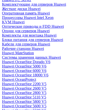
Комплектующие для серверов Huawei
Жесткие диски Huawei
Оперативная память Huawei
Процессоры Huawei Intel Xeon
KVM Huawei
Оптические приводы и FDD Huawei
Опции для серверов Huawei
Комплекты для монтажа Huawei
Блоки питания для серверов Huawei
Кабели для серверов Huawei
Рабочие станции Huawei
Huawei MateStation
Системы хранения данных Huawei
Huawei OceanStor Dorado V6
Huawei OceanStor 5000 V6
Huawei OceanStor 6000 V6
Huawei OceanStor 18000 V6
Huawei OceanProtect
Huawei OceanStor 2200 V5
Huawei OceanStor 2600 V5
Huawei OceanStor 2800 V5
Huawei OceanStor 5110 V5
Huawei OceanStor 5800 V5
Huawei OceanStor 5600 V5