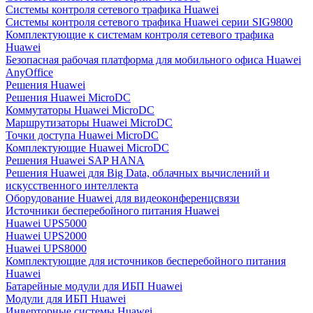
Системы контроля сетевого трафика Huawei
Системы контроля сетевого трафика Huawei серии SIG9800
Комплектующие к системам контроля сетевого трафика
Huawei
Безопасная рабочая платформа для мобильного офиса Huawei
AnyOffice
Решения Huawei
Решения Huawei MicroDC
Коммутаторы Huawei MicroDC
Маршрутизаторы Huawei MicroDC
Точки доступа Huawei MicroDC
Комплектующие Huawei MicroDC
Решения Huawei SAP HANA
Решения Huawei для Big Data, облачных вычислений и
искусственного интеллекта
Оборудование Huawei для видеоконференцсвязи
Источники бесперебойного питания Huawei
Huawei UPS5000
Huawei UPS2000
Huawei UPS8000
Комплектующие для источников бесперебойного питания
Huawei
Батарейные модули для ИБП Huawei
Модули для ИБП Huawei
Инверторные системы Huawei