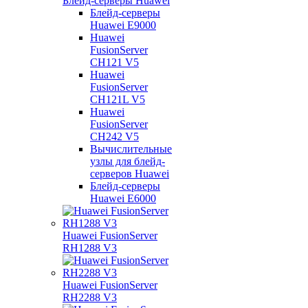
Блейд-серверы Huawei
Блейд-серверы
Huawei E9000
Huawei
FusionServer
CH121 V5
Huawei
FusionServer
CH121L V5
Huawei
FusionServer
CH242 V5
Вычислительные
узлы для блейд-
серверов Huawei
Блейд-серверы
Huawei E6000
Huawei FusionServer
RH1288 V3
Huawei FusionServer
RH2288 V3