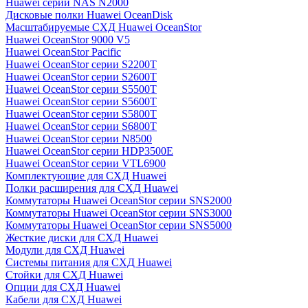
Huawei серии NAS N2000
Дисковые полки Huawei OceanDisk
Масштабируемые СХД Huawei OceanStor
Huawei OceanStor 9000 V5
Huawei OceanStor Pacific
Huawei OceanStor серии S2200T
Huawei OceanStor серии S2600T
Huawei OceanStor серии S5500T
Huawei OceanStor серии S5600T
Huawei OceanStor серии S5800T
Huawei OceanStor серии S6800T
Huawei OceanStor серии N8500
Huawei OceanStor серии HDP3500E
Huawei OceanStor серии VTL6900
Комплектующие для СХД Huawei
Полки расширения для СХД Huawei
Коммутаторы Huawei OceanStor серии SNS2000
Коммутаторы Huawei OceanStor серии SNS3000
Коммутаторы Huawei OceanStor серии SNS5000
Жесткие диски для СХД Huawei
Модули для СХД Huawei
Системы питания для СХД Huawei
Стойки для СХД Huawei
Опции для СХД Huawei
Кабели для СХД Huawei