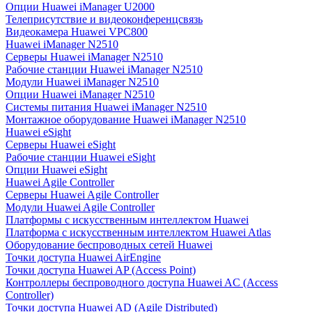
Опции Huawei iManager U2000
Телеприсутствие и видеоконференцсвязь
Видеокамера Huawei VPC800
Huawei iManager N2510
Серверы Huawei iManager N2510
Рабочие станции Huawei iManager N2510
Модули Huawei iManager N2510
Опции Huawei iManager N2510
Системы питания Huawei iManager N2510
Монтажное оборудование Huawei iManager N2510
Huawei eSight
Серверы Huawei eSight
Рабочие станции Huawei eSight
Опции Huawei eSight
Huawei Agile Controller
Серверы Huawei Agile Controller
Модули Huawei Agile Controller
Платформы с искусственным интеллектом Huawei
Платформа с искусственным интеллектом Huawei Atlas
Оборудование беспроводных сетей Huawei
Точки доступа Huawei AirEngine
Точки доступа Huawei AP (Access Point)
Контроллеры беспроводного доступа Huawei AC (Access
Controller)
Точки доступа Huawei AD (Agile Distributed)