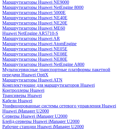
Маршрутизаторы Huawei NE9000
Маршрутизаторы Huawei NetEngine 8000
Маршрутизаторы Huawei 5000E
Маршрутизаторы Huawei NE40E
Маршрутизаторы Huawei NE20E
Маршрутизаторы Huawei ME60
Huawei NetEngine AR5710-S
Маршрутизаторы Huawei AR
Маршрутизаторы Huawei AtomEngine
Маршрутизаторы Huawei NE05E
Маршрутизаторы Huawei NE08E
Маршрутизаторы Huawei NE80E
Маршрутизаторы Huawei NetEngine A800
Мультисервисные транспортные платформы пакетной
передачи Huawei OptiX
Маршрутизаторы Huawei ATN
Комплектующие для маршрутизаторов Huawei
Контроллеры Huawei
Трансиверы Huawei
Кабели Huawei
Унифицированные системы сетевого управления Huawei
Huawei iManager U2000
Серверы Huawei iManager U2000
Блейд-серверы Huawei iManager U2000
Рабочие станции Huawei iManager U2000