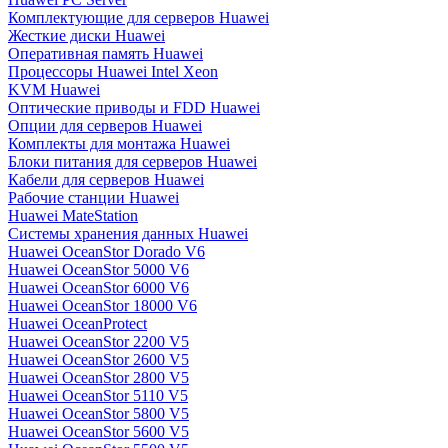
Комплектующие для серверов Huawei
Жесткие диски Huawei
Оперативная память Huawei
Процессоры Huawei Intel Xeon
KVM Huawei
Оптические приводы и FDD Huawei
Опции для серверов Huawei
Комплекты для монтажа Huawei
Блоки питания для серверов Huawei
Кабели для серверов Huawei
Рабочие станции Huawei
Huawei MateStation
Системы хранения данных Huawei
Huawei OceanStor Dorado V6
Huawei OceanStor 5000 V6
Huawei OceanStor 6000 V6
Huawei OceanStor 18000 V6
Huawei OceanProtect
Huawei OceanStor 2200 V5
Huawei OceanStor 2600 V5
Huawei OceanStor 2800 V5
Huawei OceanStor 5110 V5
Huawei OceanStor 5800 V5
Huawei OceanStor 5600 V5