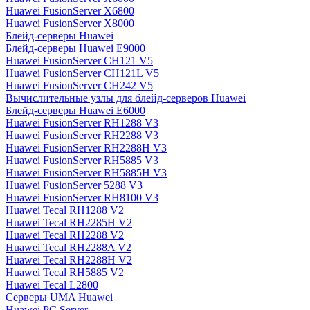
Huawei FusionServer X6800
Huawei FusionServer X8000
Блейд-серверы Huawei
Блейд-серверы Huawei E9000
Huawei FusionServer CH121 V5
Huawei FusionServer CH121L V5
Huawei FusionServer CH242 V5
Вычислительные узлы для блейд-серверов Huawei
Блейд-серверы Huawei E6000
Huawei FusionServer RH1288 V3
Huawei FusionServer RH2288 V3
Huawei FusionServer RH2288H V3
Huawei FusionServer RH5885 V3
Huawei FusionServer RH5885H V3
Huawei FusionServer 5288 V3
Huawei FusionServer RH8100 V3
Huawei Tecal RH1288 V2
Huawei Tecal RH2285H V2
Huawei Tecal RH2288 V2
Huawei Tecal RH2288A V2
Huawei Tecal RH2288H V2
Huawei Tecal RH5885 V2
Huawei Tecal L2800
Серверы UMA Huawei
Huawei PC Server