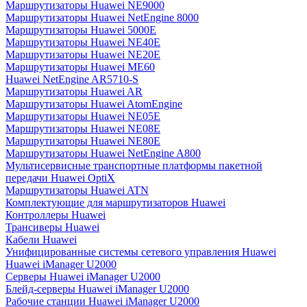
Маршрутизаторы Huawei NE9000
Маршрутизаторы Huawei NetEngine 8000
Маршрутизаторы Huawei 5000E
Маршрутизаторы Huawei NE40E
Маршрутизаторы Huawei NE20E
Маршрутизаторы Huawei ME60
Huawei NetEngine AR5710-S
Маршрутизаторы Huawei AR
Маршрутизаторы Huawei AtomEngine
Маршрутизаторы Huawei NE05E
Маршрутизаторы Huawei NE08E
Маршрутизаторы Huawei NE80E
Маршрутизаторы Huawei NetEngine A800
Мультисервисные транспортные платформы пакетной
передачи Huawei OptiX
Маршрутизаторы Huawei ATN
Комплектующие для маршрутизаторов Huawei
Контроллеры Huawei
Трансиверы Huawei
Кабели Huawei
Унифицированные системы сетевого управления Huawei
Huawei iManager U2000
Серверы Huawei iManager U2000
Блейд-серверы Huawei iManager U2000
Рабочие станции Huawei iManager U2000