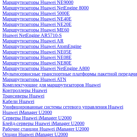
Маршрутизаторы Huawei NE9000
Маршрутизаторы Huawei NetEngine 8000
Маршрутизаторы Huawei 5000E
Маршрутизаторы Huawei NE40E
Маршрутизаторы Huawei NE20E
Маршрутизаторы Huawei ME60
Huawei NetEngine AR5710-S
Маршрутизаторы Huawei AR
Маршрутизаторы Huawei AtomEngine
Маршрутизаторы Huawei NE05E
Маршрутизаторы Huawei NE08E
Маршрутизаторы Huawei NE80E
Маршрутизаторы Huawei NetEngine A800
Мультисервисные транспортные платформы пакетной передачи
Маршрутизаторы Huawei ATN
Комплектующие для маршрутизаторов Huawei
Контроллеры Huawei
Трансиверы Huawei
Кабели Huawei
Унифицированные системы сетевого управления Huawei
Huawei iManager U2000
Серверы Huawei iManager U2000
Блейд-серверы Huawei iManager U2000
Рабочие станции Huawei iManager U2000
Опции Huawei iManager U2000