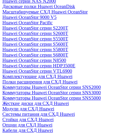
Huawei серии NAS N2000
Дисковые полки Huawei OceanDisk
Масштабируемые СХД Huawei OceanStor
Huawei OceanStor 9000 V5
Huawei OceanStor Pacific
Huawei OceanStor серии S2200T
Huawei OceanStor серии S2600T
Huawei OceanStor серии S5500T
Huawei OceanStor серии S5600T
Huawei OceanStor серии S5800T
Huawei OceanStor серии S6800T
Huawei OceanStor серии N8500
Huawei OceanStor серии HDP3500E
Huawei OceanStor серии VTL6900
Комплектующие для СХД Huawei
Полки расширения для СХД Huawei
Коммутаторы Huawei OceanStor серии SNS2000
Коммутаторы Huawei OceanStor серии SNS3000
Коммутаторы Huawei OceanStor серии SNS5000
Жесткие диски для СХД Huawei
Модули для СХД Huawei
Системы питания для СХД Huawei
Стойки для СХД Huawei
Опции для СХД Huawei
Кабели для СХД Huawei