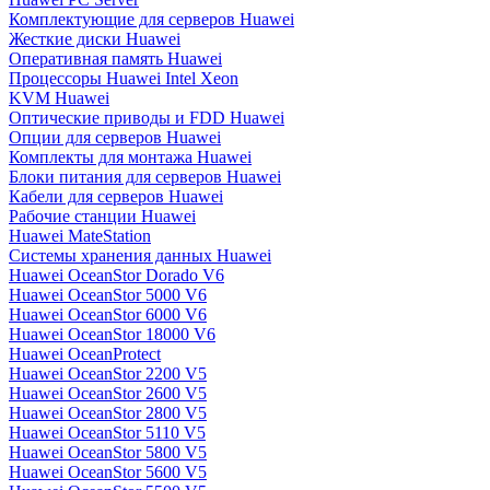
Комплектующие для серверов Huawei
Жесткие диски Huawei
Оперативная память Huawei
Процессоры Huawei Intel Xeon
KVM Huawei
Оптические приводы и FDD Huawei
Опции для серверов Huawei
Комплекты для монтажа Huawei
Блоки питания для серверов Huawei
Кабели для серверов Huawei
Рабочие станции Huawei
Huawei MateStation
Системы хранения данных Huawei
Huawei OceanStor Dorado V6
Huawei OceanStor 5000 V6
Huawei OceanStor 6000 V6
Huawei OceanStor 18000 V6
Huawei OceanProtect
Huawei OceanStor 2200 V5
Huawei OceanStor 2600 V5
Huawei OceanStor 2800 V5
Huawei OceanStor 5110 V5
Huawei OceanStor 5800 V5
Huawei OceanStor 5600 V5