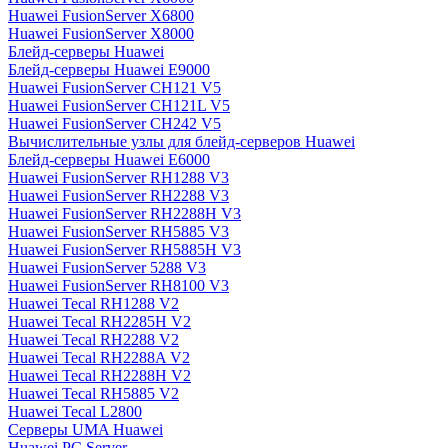
Huawei FusionServer X6800
Huawei FusionServer X8000
Блейд-серверы Huawei
Блейд-серверы Huawei E9000
Huawei FusionServer CH121 V5
Huawei FusionServer CH121L V5
Huawei FusionServer CH242 V5
Вычислительные узлы для блейд-серверов Huawei
Блейд-серверы Huawei E6000
Huawei FusionServer RH1288 V3
Huawei FusionServer RH2288 V3
Huawei FusionServer RH2288H V3
Huawei FusionServer RH5885 V3
Huawei FusionServer RH5885H V3
Huawei FusionServer 5288 V3
Huawei FusionServer RH8100 V3
Huawei Tecal RH1288 V2
Huawei Tecal RH2285H V2
Huawei Tecal RH2288 V2
Huawei Tecal RH2288A V2
Huawei Tecal RH2288H V2
Huawei Tecal RH5885 V2
Huawei Tecal L2800
Серверы UMA Huawei
Huawei PC Server