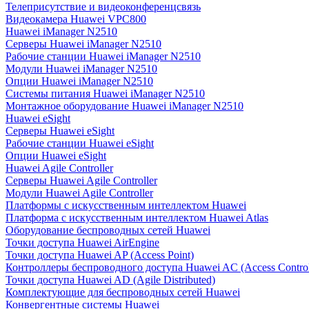
Телеприсутствие и видеоконференцсвязь
Видеокамера Huawei VPC800
Huawei iManager N2510
Серверы Huawei iManager N2510
Рабочие станции Huawei iManager N2510
Модули Huawei iManager N2510
Опции Huawei iManager N2510
Системы питания Huawei iManager N2510
Монтажное оборудование Huawei iManager N2510
Huawei eSight
Серверы Huawei eSight
Рабочие станции Huawei eSight
Опции Huawei eSight
Huawei Agile Controller
Серверы Huawei Agile Controller
Модули Huawei Agile Controller
Платформы с искусственным интеллектом Huawei
Платформа с искусственным интеллектом Huawei Atlas
Оборудование беспроводных сетей Huawei
Точки доступа Huawei AirEngine
Точки доступа Huawei AP (Access Point)
Контроллеры беспроводного доступа Huawei AC (Access Control
Точки доступа Huawei AD (Agile Distributed)
Комплектующие для беспроводных сетей Huawei
Конвергентные системы Huawei