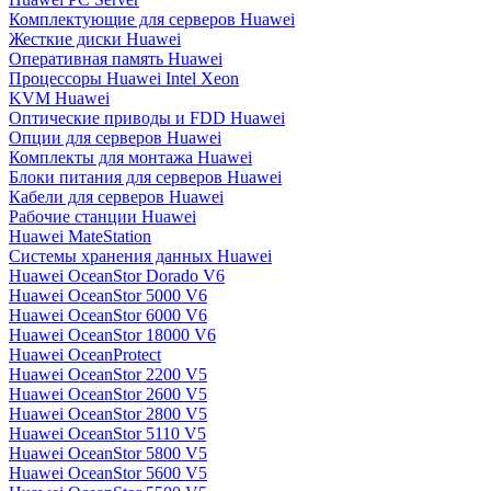
Комплектующие для серверов Huawei
Жесткие диски Huawei
Оперативная память Huawei
Процессоры Huawei Intel Xeon
KVM Huawei
Оптические приводы и FDD Huawei
Опции для серверов Huawei
Комплекты для монтажа Huawei
Блоки питания для серверов Huawei
Кабели для серверов Huawei
Рабочие станции Huawei
Huawei MateStation
Системы хранения данных Huawei
Huawei OceanStor Dorado V6
Huawei OceanStor 5000 V6
Huawei OceanStor 6000 V6
Huawei OceanStor 18000 V6
Huawei OceanProtect
Huawei OceanStor 2200 V5
Huawei OceanStor 2600 V5
Huawei OceanStor 2800 V5
Huawei OceanStor 5110 V5
Huawei OceanStor 5800 V5
Huawei OceanStor 5600 V5