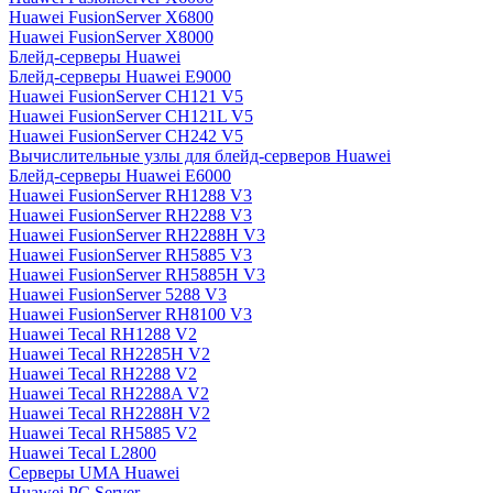
Huawei FusionServer X6800
Huawei FusionServer X8000
Блейд-серверы Huawei
Блейд-серверы Huawei E9000
Huawei FusionServer CH121 V5
Huawei FusionServer CH121L V5
Huawei FusionServer CH242 V5
Вычислительные узлы для блейд-серверов Huawei
Блейд-серверы Huawei E6000
Huawei FusionServer RH1288 V3
Huawei FusionServer RH2288 V3
Huawei FusionServer RH2288H V3
Huawei FusionServer RH5885 V3
Huawei FusionServer RH5885H V3
Huawei FusionServer 5288 V3
Huawei FusionServer RH8100 V3
Huawei Tecal RH1288 V2
Huawei Tecal RH2285H V2
Huawei Tecal RH2288 V2
Huawei Tecal RH2288A V2
Huawei Tecal RH2288H V2
Huawei Tecal RH5885 V2
Huawei Tecal L2800
Серверы UMA Huawei
Huawei PC Server