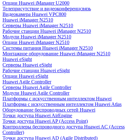
Опции Huawei iManager U2000
Телеприсутствие и видеоконференцсвязь
Видеокамера Huawei VPC800
Huawei iManager N2510
Серверы Huawei iManager N2510
Рабочие станции Huawei iManager N2510
Модули Huawei iManager N2510
Опции Huawei iManager N2510
Системы питания Huawei iManager N2510
Монтажное оборудование Huawei iManager N2510
Huawei eSight
Серверы Huawei eSight
Рабочие станции Huawei eSight
Опции Huawei eSight
Huawei Agile Controller
Серверы Huawei Agile Controller
Модули Huawei Agile Controller
Платформы с искусственным интеллектом Huawei
Платформа с искусственным интеллектом Huawei Atlas
Оборудование беспроводных сетей Huawei
Точки доступа Huawei AirEngine
Точки доступа Huawei AP (Access Point)
Контроллеры беспроводного доступа Huawei AC (Access
Controller)
Точки доступа Huawei AD (Agile Distributed)