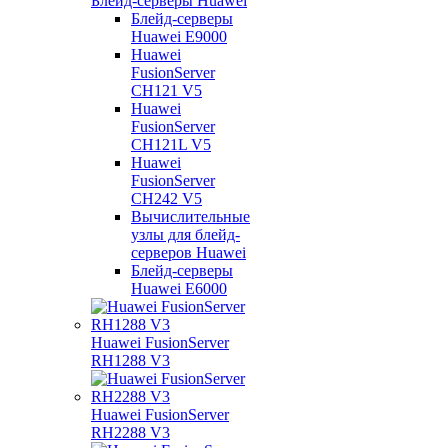
Блейд-серверы Huawei
Блейд-серверы
Huawei E9000
Huawei
FusionServer
CH121 V5
Huawei
FusionServer
CH121L V5
Huawei
FusionServer
CH242 V5
Вычислительные
узлы для блейд-
серверов Huawei
Блейд-серверы
Huawei E6000
Huawei FusionServer
RH1288 V3
Huawei FusionServer
RH2288 V3