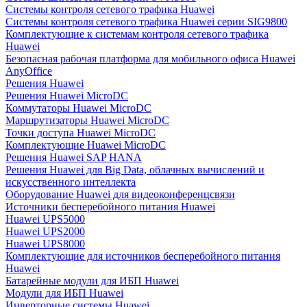
Системы контроля сетевого трафика Huawei
Системы контроля сетевого трафика Huawei серии SIG9800
Комплектующие к системам контроля сетевого трафика
Huawei
Безопасная рабочая платформа для мобильного офиса Huawei
AnyOffice
Решения Huawei
Решения Huawei MicroDC
Коммутаторы Huawei MicroDC
Маршрутизаторы Huawei MicroDC
Точки доступа Huawei MicroDC
Комплектующие Huawei MicroDC
Решения Huawei SAP HANA
Решения Huawei для Big Data, облачных вычислений и
искусственного интеллекта
Оборудование Huawei для видеоконференцсвязи
Источники бесперебойного питания Huawei
Huawei UPS5000
Huawei UPS2000
Huawei UPS8000
Комплектующие для источников бесперебойного питания
Huawei
Батарейные модули для ИБП Huawei
Модули для ИБП Huawei
Инверторные системы Huawei