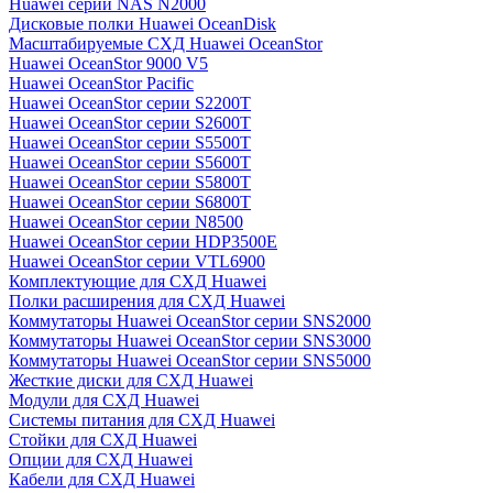
Huawei серии NAS N2000
Дисковые полки Huawei OceanDisk
Масштабируемые СХД Huawei OceanStor
Huawei OceanStor 9000 V5
Huawei OceanStor Pacific
Huawei OceanStor серии S2200T
Huawei OceanStor серии S2600T
Huawei OceanStor серии S5500T
Huawei OceanStor серии S5600T
Huawei OceanStor серии S5800T
Huawei OceanStor серии S6800T
Huawei OceanStor серии N8500
Huawei OceanStor серии HDP3500E
Huawei OceanStor серии VTL6900
Комплектующие для СХД Huawei
Полки расширения для СХД Huawei
Коммутаторы Huawei OceanStor серии SNS2000
Коммутаторы Huawei OceanStor серии SNS3000
Коммутаторы Huawei OceanStor серии SNS5000
Жесткие диски для СХД Huawei
Модули для СХД Huawei
Системы питания для СХД Huawei
Стойки для СХД Huawei
Опции для СХД Huawei
Кабели для СХД Huawei