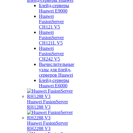
Блейд-серверы Huawei
Блейд-серверы
Huawei E9000
Huawei
FusionServer
CH121 V5
Huawei
FusionServer
CH121L V5
Huawei
FusionServer
CH242 V5
Вычислительные
узлы для блейд-
серверов Huawei
Блейд-серверы
Huawei E6000
Huawei FusionServer
RH1288 V3
Huawei FusionServer
RH2288 V3