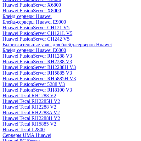
Huawei FusionServer X6800
Huawei FusionServer X8000
Блейд-серверы Huawei
Блейд-серверы Huawei E9000
Huawei FusionServer CH121 V5
Huawei FusionServer CH121L V5
Huawei FusionServer CH242 V5
Вычислительные узлы для блейд-серверов Huawei
Блейд-серверы Huawei E6000
Huawei FusionServer RH1288 V3
Huawei FusionServer RH2288 V3
Huawei FusionServer RH2288H V3
Huawei FusionServer RH5885 V3
Huawei FusionServer RH5885H V3
Huawei FusionServer 5288 V3
Huawei FusionServer RH8100 V3
Huawei Tecal RH1288 V2
Huawei Tecal RH2285H V2
Huawei Tecal RH2288 V2
Huawei Tecal RH2288A V2
Huawei Tecal RH2288H V2
Huawei Tecal RH5885 V2
Huawei Tecal L2800
Серверы UMA Huawei
Huawei PC Server