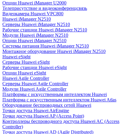
Опции Huawei iManager U2000
Телеприсутствие и видеоконференцсвязь
Видеокамера Huawei VPC800
Huawei iManager N2510
Серверы Huawei iManager N2510
Рабочие станции Huawei iManager N2510
Модули Huawei iManager N2510
Опции Huawei iManager N2510
Системы питания Huawei iManager N2510
Монтажное оборудование Huawei iManager N2510
Huawei eSight
Серверы Huawei eSight
Рабочие станции Huawei eSight
Опции Huawei eSight
Huawei Agile Controller
Серверы Huawei Agile Controller
Модули Huawei Agile Controller
Платформы с искусственным интеллектом Huawei
Платформа с искусственным интеллектом Huawei Atlas
Оборудование беспроводных сетей Huawei
Точки доступа Huawei AirEngine
Точки доступа Huawei AP (Access Point)
Контроллеры беспроводного доступа Huawei AC (Access
Controller)
Точки доступа Huawei AD (Agile Distributed)