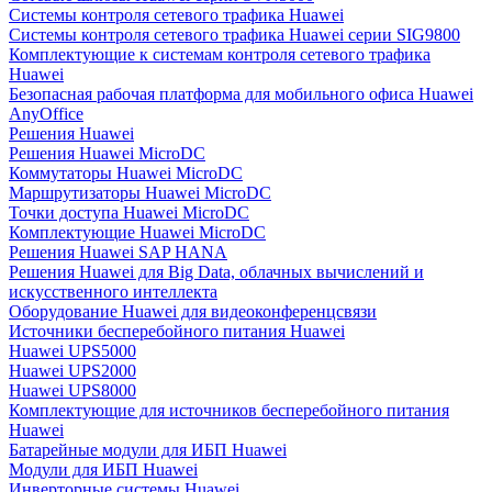
Системы контроля сетевого трафика Huawei
Системы контроля сетевого трафика Huawei серии SIG9800
Комплектующие к системам контроля сетевого трафика
Huawei
Безопасная рабочая платформа для мобильного офиса Huawei
AnyOffice
Решения Huawei
Решения Huawei MicroDC
Коммутаторы Huawei MicroDC
Маршрутизаторы Huawei MicroDC
Точки доступа Huawei MicroDC
Комплектующие Huawei MicroDC
Решения Huawei SAP HANA
Решения Huawei для Big Data, облачных вычислений и
искусственного интеллекта
Оборудование Huawei для видеоконференцсвязи
Источники бесперебойного питания Huawei
Huawei UPS5000
Huawei UPS2000
Huawei UPS8000
Комплектующие для источников бесперебойного питания
Huawei
Батарейные модули для ИБП Huawei
Модули для ИБП Huawei
Инверторные системы Huawei