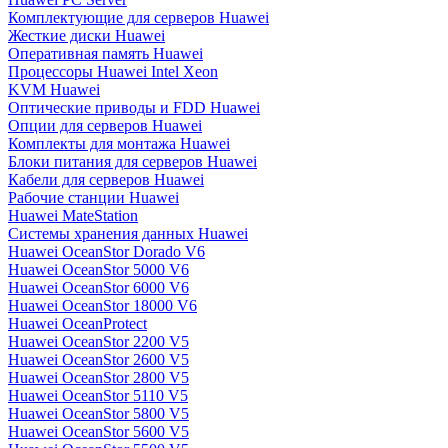
Комплектующие для серверов Huawei
Жесткие диски Huawei
Оперативная память Huawei
Процессоры Huawei Intel Xeon
KVM Huawei
Оптические приводы и FDD Huawei
Опции для серверов Huawei
Комплекты для монтажа Huawei
Блоки питания для серверов Huawei
Кабели для серверов Huawei
Рабочие станции Huawei
Huawei MateStation
Системы хранения данных Huawei
Huawei OceanStor Dorado V6
Huawei OceanStor 5000 V6
Huawei OceanStor 6000 V6
Huawei OceanStor 18000 V6
Huawei OceanProtect
Huawei OceanStor 2200 V5
Huawei OceanStor 2600 V5
Huawei OceanStor 2800 V5
Huawei OceanStor 5110 V5
Huawei OceanStor 5800 V5
Huawei OceanStor 5600 V5