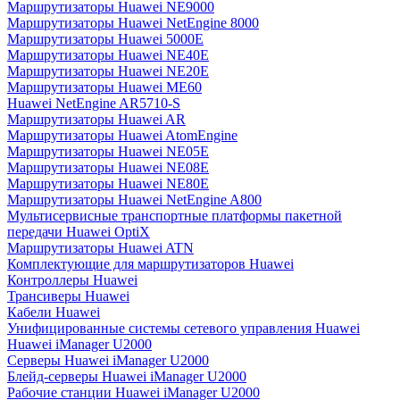
Маршрутизаторы Huawei NE9000
Маршрутизаторы Huawei NetEngine 8000
Маршрутизаторы Huawei 5000E
Маршрутизаторы Huawei NE40E
Маршрутизаторы Huawei NE20E
Маршрутизаторы Huawei ME60
Huawei NetEngine AR5710-S
Маршрутизаторы Huawei AR
Маршрутизаторы Huawei AtomEngine
Маршрутизаторы Huawei NE05E
Маршрутизаторы Huawei NE08E
Маршрутизаторы Huawei NE80E
Маршрутизаторы Huawei NetEngine A800
Мультисервисные транспортные платформы пакетной
передачи Huawei OptiX
Маршрутизаторы Huawei ATN
Комплектующие для маршрутизаторов Huawei
Контроллеры Huawei
Трансиверы Huawei
Кабели Huawei
Унифицированные системы сетевого управления Huawei
Huawei iManager U2000
Серверы Huawei iManager U2000
Блейд-серверы Huawei iManager U2000
Рабочие станции Huawei iManager U2000