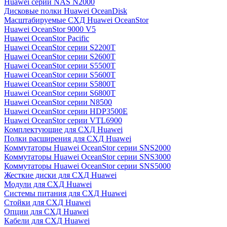
Huawei серии NAS N2000
Дисковые полки Huawei OceanDisk
Масштабируемые СХД Huawei OceanStor
Huawei OceanStor 9000 V5
Huawei OceanStor Pacific
Huawei OceanStor серии S2200T
Huawei OceanStor серии S2600T
Huawei OceanStor серии S5500T
Huawei OceanStor серии S5600T
Huawei OceanStor серии S5800T
Huawei OceanStor серии S6800T
Huawei OceanStor серии N8500
Huawei OceanStor серии HDP3500E
Huawei OceanStor серии VTL6900
Комплектующие для СХД Huawei
Полки расширения для СХД Huawei
Коммутаторы Huawei OceanStor серии SNS2000
Коммутаторы Huawei OceanStor серии SNS3000
Коммутаторы Huawei OceanStor серии SNS5000
Жесткие диски для СХД Huawei
Модули для СХД Huawei
Системы питания для СХД Huawei
Стойки для СХД Huawei
Опции для СХД Huawei
Кабели для СХД Huawei