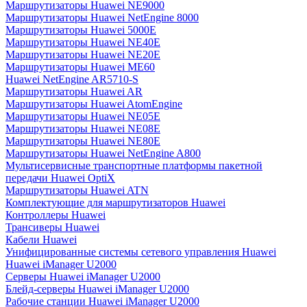
Маршрутизаторы Huawei NE9000
Маршрутизаторы Huawei NetEngine 8000
Маршрутизаторы Huawei 5000E
Маршрутизаторы Huawei NE40E
Маршрутизаторы Huawei NE20E
Маршрутизаторы Huawei ME60
Huawei NetEngine AR5710-S
Маршрутизаторы Huawei AR
Маршрутизаторы Huawei AtomEngine
Маршрутизаторы Huawei NE05E
Маршрутизаторы Huawei NE08E
Маршрутизаторы Huawei NE80E
Маршрутизаторы Huawei NetEngine A800
Мультисервисные транспортные платформы пакетной
передачи Huawei OptiX
Маршрутизаторы Huawei ATN
Комплектующие для маршрутизаторов Huawei
Контроллеры Huawei
Трансиверы Huawei
Кабели Huawei
Унифицированные системы сетевого управления Huawei
Huawei iManager U2000
Серверы Huawei iManager U2000
Блейд-серверы Huawei iManager U2000
Рабочие станции Huawei iManager U2000