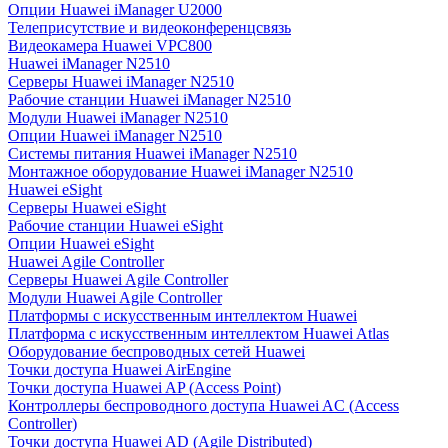
Опции Huawei iManager U2000
Телеприсутствие и видеоконференцсвязь
Видеокамера Huawei VPC800
Huawei iManager N2510
Серверы Huawei iManager N2510
Рабочие станции Huawei iManager N2510
Модули Huawei iManager N2510
Опции Huawei iManager N2510
Системы питания Huawei iManager N2510
Монтажное оборудование Huawei iManager N2510
Huawei eSight
Серверы Huawei eSight
Рабочие станции Huawei eSight
Опции Huawei eSight
Huawei Agile Controller
Серверы Huawei Agile Controller
Модули Huawei Agile Controller
Платформы с искусственным интеллектом Huawei
Платформа с искусственным интеллектом Huawei Atlas
Оборудование беспроводных сетей Huawei
Точки доступа Huawei AirEngine
Точки доступа Huawei AP (Access Point)
Контроллеры беспроводного доступа Huawei AC (Access
Controller)
Точки доступа Huawei AD (Agile Distributed)