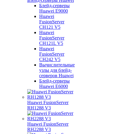
Блейд-серверы Huawei
Блейд-серверы
Huawei E9000
Huawei
FusionServer
CH121 V5
Huawei
FusionServer
CH121L V5
Huawei
FusionServer
CH242 V5
Вычислительные
узлы для блейд-
серверов Huawei
Блейд-серверы
Huawei E6000
Huawei FusionServer
RH1288 V3
Huawei FusionServer
RH2288 V3