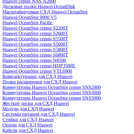
Huawei серии NAS N2000
Дисковые полки Huawei OceanDisk
Масштабируемые СХД Huawei OceanStor
Huawei OceanStor 9000 V5
Huawei OceanStor Pacific
Huawei OceanStor серии S2200T
Huawei OceanStor серии S2600T
Huawei OceanStor серии S5500T
Huawei OceanStor серии S5600T
Huawei OceanStor серии S5800T
Huawei OceanStor серии S6800T
Huawei OceanStor серии N8500
Huawei OceanStor серии HDP3500E
Huawei OceanStor серии VTL6900
Комплектующие для СХД Huawei
Полки расширения для СХД Huawei
Коммутаторы Huawei OceanStor серии SNS2000
Коммутаторы Huawei OceanStor серии SNS3000
Коммутаторы Huawei OceanStor серии SNS5000
Жесткие диски для СХД Huawei
Модули для СХД Huawei
Системы питания для СХД Huawei
Стойки для СХД Huawei
Опции для СХД Huawei
Кабели для СХД Huawei