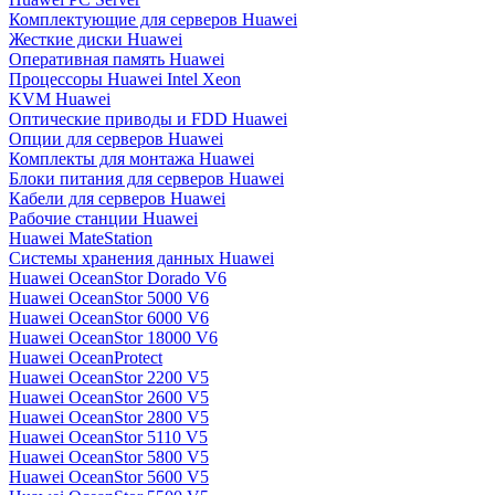
Комплектующие для серверов Huawei
Жесткие диски Huawei
Оперативная память Huawei
Процессоры Huawei Intel Xeon
KVM Huawei
Оптические приводы и FDD Huawei
Опции для серверов Huawei
Комплекты для монтажа Huawei
Блоки питания для серверов Huawei
Кабели для серверов Huawei
Рабочие станции Huawei
Huawei MateStation
Системы хранения данных Huawei
Huawei OceanStor Dorado V6
Huawei OceanStor 5000 V6
Huawei OceanStor 6000 V6
Huawei OceanStor 18000 V6
Huawei OceanProtect
Huawei OceanStor 2200 V5
Huawei OceanStor 2600 V5
Huawei OceanStor 2800 V5
Huawei OceanStor 5110 V5
Huawei OceanStor 5800 V5
Huawei OceanStor 5600 V5