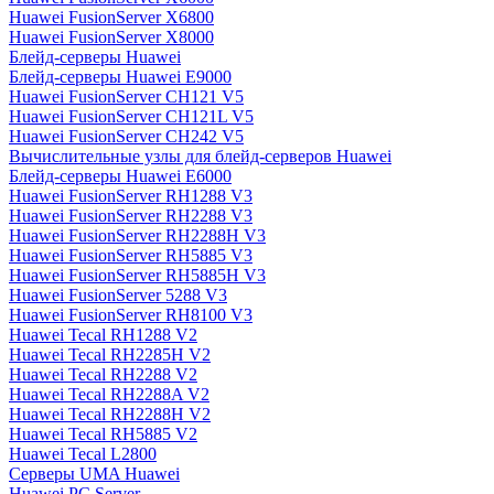
Huawei FusionServer X6800
Huawei FusionServer X8000
Блейд-серверы Huawei
Блейд-серверы Huawei E9000
Huawei FusionServer CH121 V5
Huawei FusionServer CH121L V5
Huawei FusionServer CH242 V5
Вычислительные узлы для блейд-серверов Huawei
Блейд-серверы Huawei E6000
Huawei FusionServer RH1288 V3
Huawei FusionServer RH2288 V3
Huawei FusionServer RH2288H V3
Huawei FusionServer RH5885 V3
Huawei FusionServer RH5885H V3
Huawei FusionServer 5288 V3
Huawei FusionServer RH8100 V3
Huawei Tecal RH1288 V2
Huawei Tecal RH2285H V2
Huawei Tecal RH2288 V2
Huawei Tecal RH2288A V2
Huawei Tecal RH2288H V2
Huawei Tecal RH5885 V2
Huawei Tecal L2800
Серверы UMA Huawei
Huawei PC Server