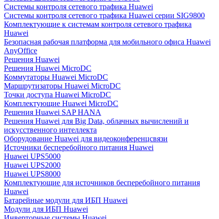
Системы контроля сетевого трафика Huawei
Системы контроля сетевого трафика Huawei серии SIG9800
Комплектующие к системам контроля сетевого трафика
Huawei
Безопасная рабочая платформа для мобильного офиса Huawei
AnyOffice
Решения Huawei
Решения Huawei MicroDC
Коммутаторы Huawei MicroDC
Маршрутизаторы Huawei MicroDC
Точки доступа Huawei MicroDC
Комплектующие Huawei MicroDC
Решения Huawei SAP HANA
Решения Huawei для Big Data, облачных вычислений и
искусственного интеллекта
Оборудование Huawei для видеоконференцсвязи
Источники бесперебойного питания Huawei
Huawei UPS5000
Huawei UPS2000
Huawei UPS8000
Комплектующие для источников бесперебойного питания
Huawei
Батарейные модули для ИБП Huawei
Модули для ИБП Huawei
Инверторные системы Huawei