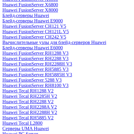
Huawei FusionServer X6800
Huawei FusionServer X8000
Блейд-серверы Huawei
Блейд-серверы Huawei E9000
Huawei FusionServer CH121 V5
Huawei FusionServer CH121L V5
Huawei FusionServer CH242 V5
Вычислительные узлы для блейд-серверов Huawei
Блейд-серверы Huawei E6000
Huawei FusionServer RH1288 V3
Huawei FusionServer RH2288 V3
Huawei FusionServer RH2288H V3
Huawei FusionServer RH5885 V3
Huawei FusionServer RH5885H V3
Huawei FusionServer 5288 V3
Huawei FusionServer RH8100 V3
Huawei Tecal RH1288 V2
Huawei Tecal RH2285H V2
Huawei Tecal RH2288 V2
Huawei Tecal RH2288A V2
Huawei Tecal RH2288H V2
Huawei Tecal RH5885 V2
Huawei Tecal L2800
Серверы UMA Huawei
Huawei PC Server