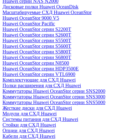
Huawei серии NAS N2000
Дисковые полки Huawei OceanDisk
Масштабируемые СХД Huawei OceanStor
Huawei OceanStor 9000 V5
Huawei OceanStor Pacific
Huawei OceanStor серии S2200T
Huawei OceanStor серии S2600T
Huawei OceanStor серии S5500T
Huawei OceanStor серии S5600T
Huawei OceanStor серии S5800T
Huawei OceanStor серии S6800T
Huawei OceanStor серии N8500
Huawei OceanStor серии HDP3500E
Huawei OceanStor серии VTL6900
Комплектующие для СХД Huawei
Полки расширения для СХД Huawei
Коммутаторы Huawei OceanStor серии SNS2000
Коммутаторы Huawei OceanStor серии SNS3000
Коммутаторы Huawei OceanStor серии SNS5000
Жесткие диски для СХД Huawei
Модули для СХД Huawei
Системы питания для СХД Huawei
Стойки для СХД Huawei
Опции для СХД Huawei
Кабели для СХД Huawei