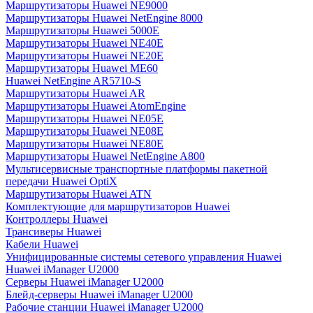
Маршрутизаторы Huawei NE9000
Маршрутизаторы Huawei NetEngine 8000
Маршрутизаторы Huawei 5000E
Маршрутизаторы Huawei NE40E
Маршрутизаторы Huawei NE20E
Маршрутизаторы Huawei ME60
Huawei NetEngine AR5710-S
Маршрутизаторы Huawei AR
Маршрутизаторы Huawei AtomEngine
Маршрутизаторы Huawei NE05E
Маршрутизаторы Huawei NE08E
Маршрутизаторы Huawei NE80E
Маршрутизаторы Huawei NetEngine A800
Мультисервисные транспортные платформы пакетной
передачи Huawei OptiX
Маршрутизаторы Huawei ATN
Комплектующие для маршрутизаторов Huawei
Контроллеры Huawei
Трансиверы Huawei
Кабели Huawei
Унифицированные системы сетевого управления Huawei
Huawei iManager U2000
Серверы Huawei iManager U2000
Блейд-серверы Huawei iManager U2000
Рабочие станции Huawei iManager U2000