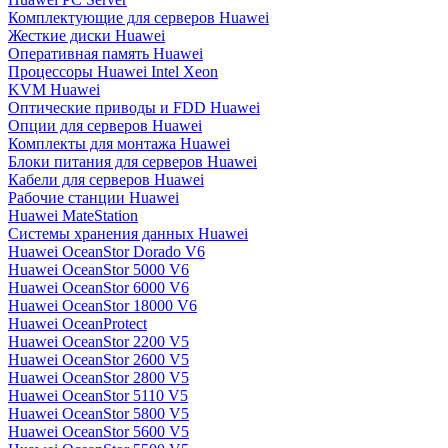
Комплектующие для серверов Huawei
Жесткие диски Huawei
Оперативная память Huawei
Процессоры Huawei Intel Xeon
KVM Huawei
Оптические приводы и FDD Huawei
Опции для серверов Huawei
Комплекты для монтажа Huawei
Блоки питания для серверов Huawei
Кабели для серверов Huawei
Рабочие станции Huawei
Huawei MateStation
Системы хранения данных Huawei
Huawei OceanStor Dorado V6
Huawei OceanStor 5000 V6
Huawei OceanStor 6000 V6
Huawei OceanStor 18000 V6
Huawei OceanProtect
Huawei OceanStor 2200 V5
Huawei OceanStor 2600 V5
Huawei OceanStor 2800 V5
Huawei OceanStor 5110 V5
Huawei OceanStor 5800 V5
Huawei OceanStor 5600 V5