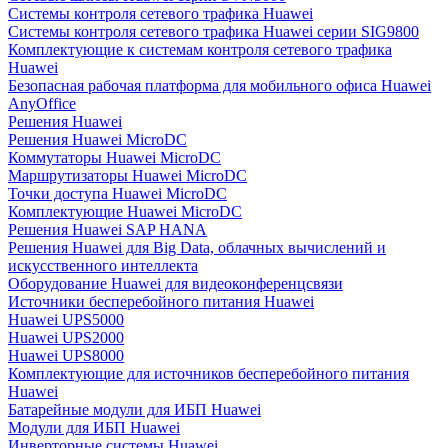
Системы контроля сетевого трафика Huawei
Системы контроля сетевого трафика Huawei серии SIG9800
Комплектующие к системам контроля сетевого трафика
Huawei
Безопасная рабочая платформа для мобильного офиса Huawei
AnyOffice
Решения Huawei
Решения Huawei MicroDC
Коммутаторы Huawei MicroDC
Маршрутизаторы Huawei MicroDC
Точки доступа Huawei MicroDC
Комплектующие Huawei MicroDC
Решения Huawei SAP HANA
Решения Huawei для Big Data, облачных вычислений и
искусственного интеллекта
Оборудование Huawei для видеоконференцсвязи
Источники бесперебойного питания Huawei
Huawei UPS5000
Huawei UPS2000
Huawei UPS8000
Комплектующие для источников бесперебойного питания
Huawei
Батарейные модули для ИБП Huawei
Модули для ИБП Huawei
Инверторные системы Huawei