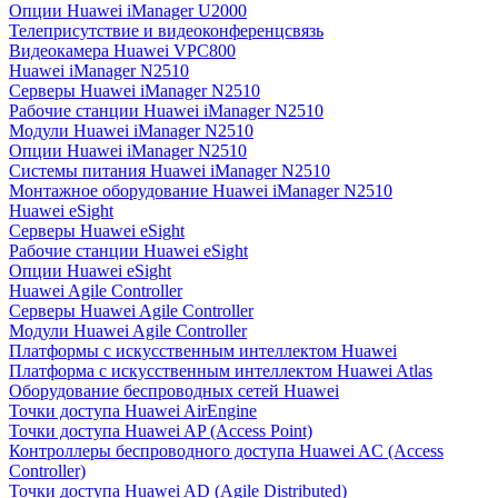
Опции Huawei iManager U2000
Телеприсутствие и видеоконференцсвязь
Видеокамера Huawei VPC800
Huawei iManager N2510
Серверы Huawei iManager N2510
Рабочие станции Huawei iManager N2510
Модули Huawei iManager N2510
Опции Huawei iManager N2510
Системы питания Huawei iManager N2510
Монтажное оборудование Huawei iManager N2510
Huawei eSight
Серверы Huawei eSight
Рабочие станции Huawei eSight
Опции Huawei eSight
Huawei Agile Controller
Серверы Huawei Agile Controller
Модули Huawei Agile Controller
Платформы с искусственным интеллектом Huawei
Платформа с искусственным интеллектом Huawei Atlas
Оборудование беспроводных сетей Huawei
Точки доступа Huawei AirEngine
Точки доступа Huawei AP (Access Point)
Контроллеры беспроводного доступа Huawei AC (Access
Controller)
Точки доступа Huawei AD (Agile Distributed)