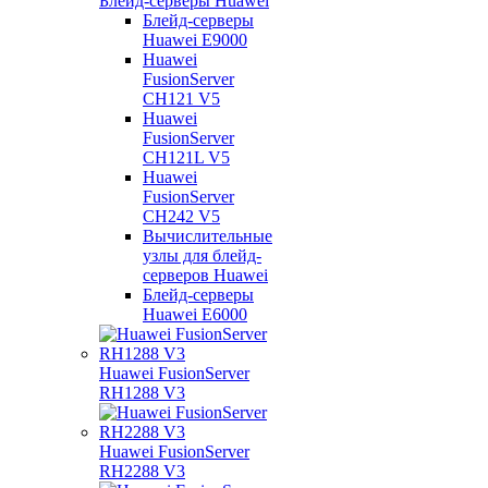
Блейд-серверы Huawei
Блейд-серверы
Huawei E9000
Huawei
FusionServer
CH121 V5
Huawei
FusionServer
CH121L V5
Huawei
FusionServer
CH242 V5
Вычислительные
узлы для блейд-
серверов Huawei
Блейд-серверы
Huawei E6000
Huawei FusionServer
RH1288 V3
Huawei FusionServer
RH2288 V3