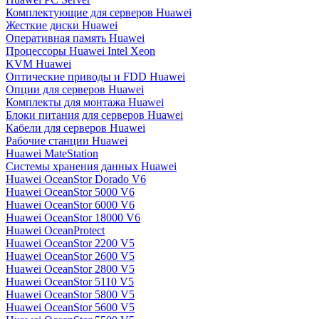
Комплектующие для серверов Huawei
Жесткие диски Huawei
Оперативная память Huawei
Процессоры Huawei Intel Xeon
KVM Huawei
Оптические приводы и FDD Huawei
Опции для серверов Huawei
Комплекты для монтажа Huawei
Блоки питания для серверов Huawei
Кабели для серверов Huawei
Рабочие станции Huawei
Huawei MateStation
Системы хранения данных Huawei
Huawei OceanStor Dorado V6
Huawei OceanStor 5000 V6
Huawei OceanStor 6000 V6
Huawei OceanStor 18000 V6
Huawei OceanProtect
Huawei OceanStor 2200 V5
Huawei OceanStor 2600 V5
Huawei OceanStor 2800 V5
Huawei OceanStor 5110 V5
Huawei OceanStor 5800 V5
Huawei OceanStor 5600 V5