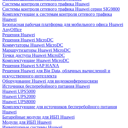
Системы контроля сетевого трафика Huawei
Системы контроля сетевого трафика Huawei серии SIG9800
Комплектующие к системам контроля сетевого трафика
Huawei
Безопасная рабочая платформа для мобильного офиса Huawei
AnyOffice
Решения Huawei
Решения Huawei MicroDC
Коммутаторы Huawei MicroDC
Маршрутизаторы Huawei MicroDC
Точки доступа Huawei MicroDC
Комплектующие Huawei MicroDC
Решения Huawei SAP HANA
Решения Huawei для Big Data, облачных вычислений и
искусственного интеллекта
Оборудование Huawei для видеоконференцсвязи
Источники бесперебойного питания Huawei
Huawei UPS5000
Huawei UPS2000
Huawei UPS8000
Комплектующие для источников бесперебойного питания
Huawei
Батарейные модули для ИБП Huawei
Модули для ИБП Huawei
Инверторные системы Huawei