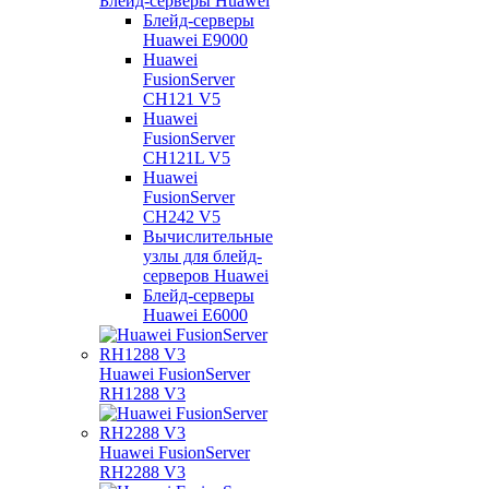
Блейд-серверы Huawei
Блейд-серверы
Huawei E9000
Huawei
FusionServer
CH121 V5
Huawei
FusionServer
CH121L V5
Huawei
FusionServer
CH242 V5
Вычислительные
узлы для блейд-
серверов Huawei
Блейд-серверы
Huawei E6000
Huawei FusionServer
RH1288 V3
Huawei FusionServer
RH2288 V3