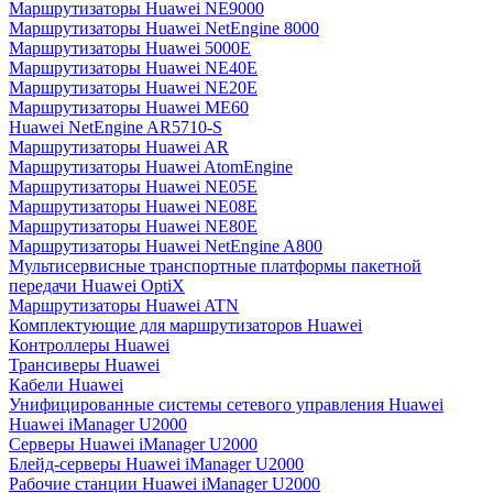
Маршрутизаторы Huawei NE9000
Маршрутизаторы Huawei NetEngine 8000
Маршрутизаторы Huawei 5000E
Маршрутизаторы Huawei NE40E
Маршрутизаторы Huawei NE20E
Маршрутизаторы Huawei ME60
Huawei NetEngine AR5710-S
Маршрутизаторы Huawei AR
Маршрутизаторы Huawei AtomEngine
Маршрутизаторы Huawei NE05E
Маршрутизаторы Huawei NE08E
Маршрутизаторы Huawei NE80E
Маршрутизаторы Huawei NetEngine A800
Мультисервисные транспортные платформы пакетной
передачи Huawei OptiX
Маршрутизаторы Huawei ATN
Комплектующие для маршрутизаторов Huawei
Контроллеры Huawei
Трансиверы Huawei
Кабели Huawei
Унифицированные системы сетевого управления Huawei
Huawei iManager U2000
Серверы Huawei iManager U2000
Блейд-серверы Huawei iManager U2000
Рабочие станции Huawei iManager U2000