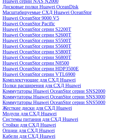
Huawei серии NAS N2000
Дисковые полки Huawei OceanDisk
Масштабируемые СХД Huawei OceanStor
Huawei OceanStor 9000 V5
Huawei OceanStor Pacific
Huawei OceanStor серии S2200T
Huawei OceanStor серии S2600T
Huawei OceanStor серии S5500T
Huawei OceanStor серии S5600T
Huawei OceanStor серии S5800T
Huawei OceanStor серии S6800T
Huawei OceanStor серии N8500
Huawei OceanStor серии HDP3500E
Huawei OceanStor серии VTL6900
Комплектующие для СХД Huawei
Полки расширения для СХД Huawei
Коммутаторы Huawei OceanStor серии SNS2000
Коммутаторы Huawei OceanStor серии SNS3000
Коммутаторы Huawei OceanStor серии SNS5000
Жесткие диски для СХД Huawei
Модули для СХД Huawei
Системы питания для СХД Huawei
Стойки для СХД Huawei
Опции для СХД Huawei
Кабели для СХД Huawei