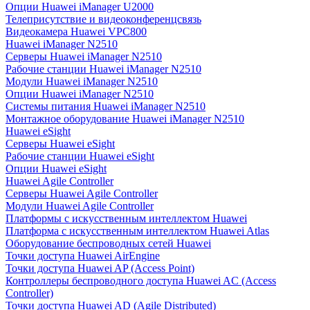
Опции Huawei iManager U2000
Телеприсутствие и видеоконференцсвязь
Видеокамера Huawei VPC800
Huawei iManager N2510
Серверы Huawei iManager N2510
Рабочие станции Huawei iManager N2510
Модули Huawei iManager N2510
Опции Huawei iManager N2510
Системы питания Huawei iManager N2510
Монтажное оборудование Huawei iManager N2510
Huawei eSight
Серверы Huawei eSight
Рабочие станции Huawei eSight
Опции Huawei eSight
Huawei Agile Controller
Серверы Huawei Agile Controller
Модули Huawei Agile Controller
Платформы с искусственным интеллектом Huawei
Платформа с искусственным интеллектом Huawei Atlas
Оборудование беспроводных сетей Huawei
Точки доступа Huawei AirEngine
Точки доступа Huawei AP (Access Point)
Контроллеры беспроводного доступа Huawei AC (Access
Controller)
Точки доступа Huawei AD (Agile Distributed)