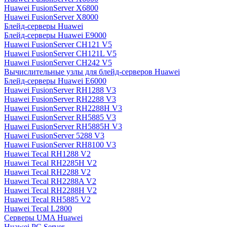
Huawei FusionServer X6800
Huawei FusionServer X8000
Блейд-серверы Huawei
Блейд-серверы Huawei E9000
Huawei FusionServer CH121 V5
Huawei FusionServer CH121L V5
Huawei FusionServer CH242 V5
Вычислительные узлы для блейд-серверов Huawei
Блейд-серверы Huawei E6000
Huawei FusionServer RH1288 V3
Huawei FusionServer RH2288 V3
Huawei FusionServer RH2288H V3
Huawei FusionServer RH5885 V3
Huawei FusionServer RH5885H V3
Huawei FusionServer 5288 V3
Huawei FusionServer RH8100 V3
Huawei Tecal RH1288 V2
Huawei Tecal RH2285H V2
Huawei Tecal RH2288 V2
Huawei Tecal RH2288A V2
Huawei Tecal RH2288H V2
Huawei Tecal RH5885 V2
Huawei Tecal L2800
Серверы UMA Huawei
Huawei PC Server