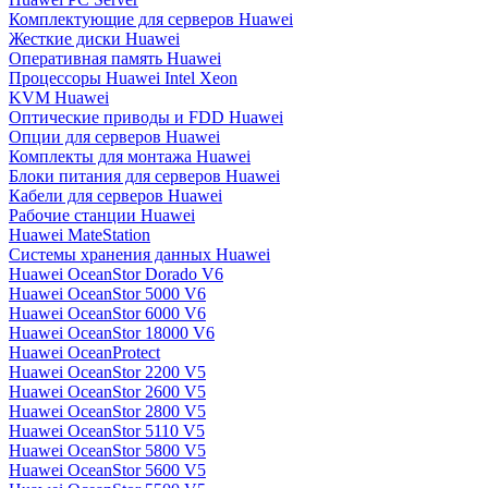
Комплектующие для серверов Huawei
Жесткие диски Huawei
Оперативная память Huawei
Процессоры Huawei Intel Xeon
KVM Huawei
Оптические приводы и FDD Huawei
Опции для серверов Huawei
Комплекты для монтажа Huawei
Блоки питания для серверов Huawei
Кабели для серверов Huawei
Рабочие станции Huawei
Huawei MateStation
Системы хранения данных Huawei
Huawei OceanStor Dorado V6
Huawei OceanStor 5000 V6
Huawei OceanStor 6000 V6
Huawei OceanStor 18000 V6
Huawei OceanProtect
Huawei OceanStor 2200 V5
Huawei OceanStor 2600 V5
Huawei OceanStor 2800 V5
Huawei OceanStor 5110 V5
Huawei OceanStor 5800 V5
Huawei OceanStor 5600 V5