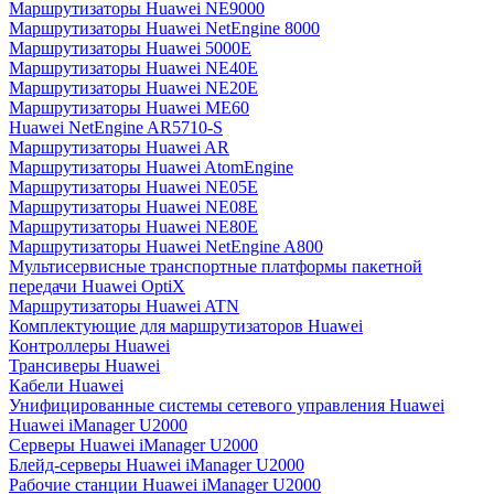
Маршрутизаторы Huawei NE9000
Маршрутизаторы Huawei NetEngine 8000
Маршрутизаторы Huawei 5000E
Маршрутизаторы Huawei NE40E
Маршрутизаторы Huawei NE20E
Маршрутизаторы Huawei ME60
Huawei NetEngine AR5710-S
Маршрутизаторы Huawei AR
Маршрутизаторы Huawei AtomEngine
Маршрутизаторы Huawei NE05E
Маршрутизаторы Huawei NE08E
Маршрутизаторы Huawei NE80E
Маршрутизаторы Huawei NetEngine A800
Мультисервисные транспортные платформы пакетной
передачи Huawei OptiX
Маршрутизаторы Huawei ATN
Комплектующие для маршрутизаторов Huawei
Контроллеры Huawei
Трансиверы Huawei
Кабели Huawei
Унифицированные системы сетевого управления Huawei
Huawei iManager U2000
Серверы Huawei iManager U2000
Блейд-серверы Huawei iManager U2000
Рабочие станции Huawei iManager U2000