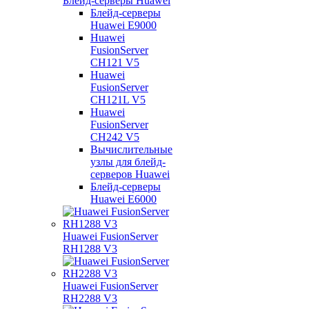
Блейд-серверы Huawei
Блейд-серверы
Huawei E9000
Huawei
FusionServer
CH121 V5
Huawei
FusionServer
CH121L V5
Huawei
FusionServer
CH242 V5
Вычислительные
узлы для блейд-
серверов Huawei
Блейд-серверы
Huawei E6000
Huawei FusionServer
RH1288 V3
Huawei FusionServer
RH2288 V3