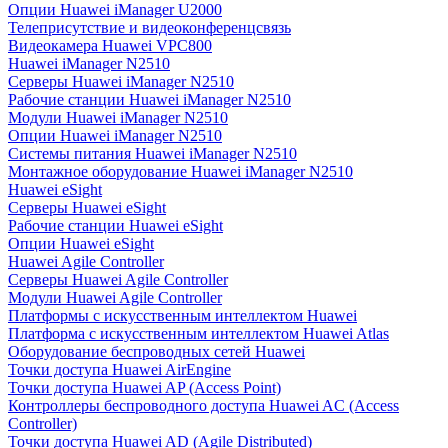
Опции Huawei iManager U2000
Телеприсутствие и видеоконференцсвязь
Видеокамера Huawei VPC800
Huawei iManager N2510
Серверы Huawei iManager N2510
Рабочие станции Huawei iManager N2510
Модули Huawei iManager N2510
Опции Huawei iManager N2510
Системы питания Huawei iManager N2510
Монтажное оборудование Huawei iManager N2510
Huawei eSight
Серверы Huawei eSight
Рабочие станции Huawei eSight
Опции Huawei eSight
Huawei Agile Controller
Серверы Huawei Agile Controller
Модули Huawei Agile Controller
Платформы с искусственным интеллектом Huawei
Платформа с искусственным интеллектом Huawei Atlas
Оборудование беспроводных сетей Huawei
Точки доступа Huawei AirEngine
Точки доступа Huawei AP (Access Point)
Контроллеры беспроводного доступа Huawei AC (Access
Controller)
Точки доступа Huawei AD (Agile Distributed)