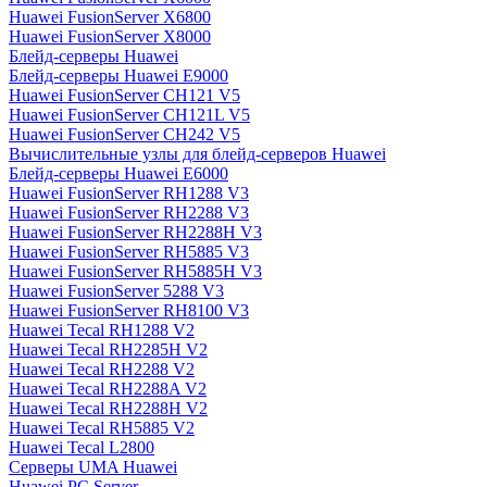
Huawei FusionServer X6800
Huawei FusionServer X8000
Блейд-серверы Huawei
Блейд-серверы Huawei E9000
Huawei FusionServer CH121 V5
Huawei FusionServer CH121L V5
Huawei FusionServer CH242 V5
Вычислительные узлы для блейд-серверов Huawei
Блейд-серверы Huawei E6000
Huawei FusionServer RH1288 V3
Huawei FusionServer RH2288 V3
Huawei FusionServer RH2288H V3
Huawei FusionServer RH5885 V3
Huawei FusionServer RH5885H V3
Huawei FusionServer 5288 V3
Huawei FusionServer RH8100 V3
Huawei Tecal RH1288 V2
Huawei Tecal RH2285H V2
Huawei Tecal RH2288 V2
Huawei Tecal RH2288A V2
Huawei Tecal RH2288H V2
Huawei Tecal RH5885 V2
Huawei Tecal L2800
Серверы UMA Huawei
Huawei PC Server