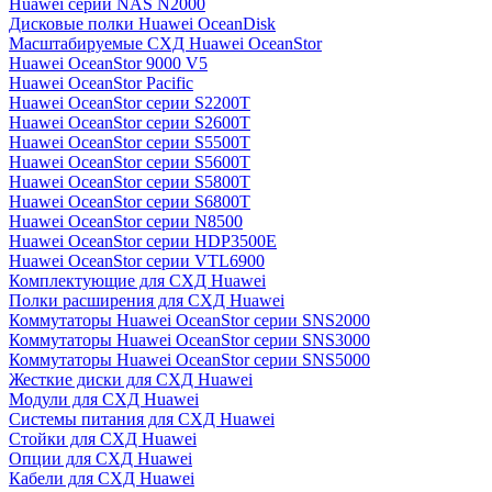
Huawei серии NAS N2000
Дисковые полки Huawei OceanDisk
Масштабируемые СХД Huawei OceanStor
Huawei OceanStor 9000 V5
Huawei OceanStor Pacific
Huawei OceanStor серии S2200T
Huawei OceanStor серии S2600T
Huawei OceanStor серии S5500T
Huawei OceanStor серии S5600T
Huawei OceanStor серии S5800T
Huawei OceanStor серии S6800T
Huawei OceanStor серии N8500
Huawei OceanStor серии HDP3500E
Huawei OceanStor серии VTL6900
Комплектующие для СХД Huawei
Полки расширения для СХД Huawei
Коммутаторы Huawei OceanStor серии SNS2000
Коммутаторы Huawei OceanStor серии SNS3000
Коммутаторы Huawei OceanStor серии SNS5000
Жесткие диски для СХД Huawei
Модули для СХД Huawei
Системы питания для СХД Huawei
Стойки для СХД Huawei
Опции для СХД Huawei
Кабели для СХД Huawei