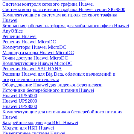
Системы контроля сетевого трафика Huawei
Системы контроля сетевого трафика Huawei серии SIG9800
Комплектующие к системам контроля сетевого трафика
Huawei
Безопасная рабочая платформа для мобильного офиса Huawei
AnyOffice
Решения Huawei
Решения Huawei MicroDC
Коммутаторы Huawei MicroDC
Маршрутизаторы Huawei MicroDC
Точки доступа Huawei MicroDC
Комплектующие Huawei MicroDC
Решения Huawei SAP HANA
Решения Huawei для Big Data, облачных вычислений и
искусственного интеллекта
Оборудование Huawei для видеоконференцсвязи
Источники бесперебойного питания Huawei
Huawei UPS5000
Huawei UPS2000
Huawei UPS8000
Комплектующие для источников бесперебойного питания
Huawei
Батарейные модули для ИБП Huawei
Модули для ИБП Huawei
Инверторные системы Huawei