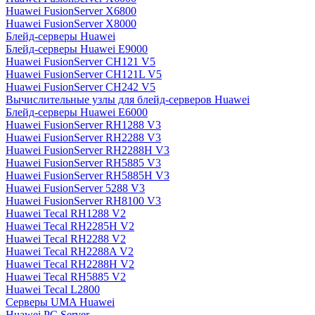
Huawei FusionServer X6800
Huawei FusionServer X8000
Блейд-серверы Huawei
Блейд-серверы Huawei E9000
Huawei FusionServer CH121 V5
Huawei FusionServer CH121L V5
Huawei FusionServer CH242 V5
Вычислительные узлы для блейд-серверов Huawei
Блейд-серверы Huawei E6000
Huawei FusionServer RH1288 V3
Huawei FusionServer RH2288 V3
Huawei FusionServer RH2288H V3
Huawei FusionServer RH5885 V3
Huawei FusionServer RH5885H V3
Huawei FusionServer 5288 V3
Huawei FusionServer RH8100 V3
Huawei Tecal RH1288 V2
Huawei Tecal RH2285H V2
Huawei Tecal RH2288 V2
Huawei Tecal RH2288A V2
Huawei Tecal RH2288H V2
Huawei Tecal RH5885 V2
Huawei Tecal L2800
Серверы UMA Huawei
Huawei PC Server