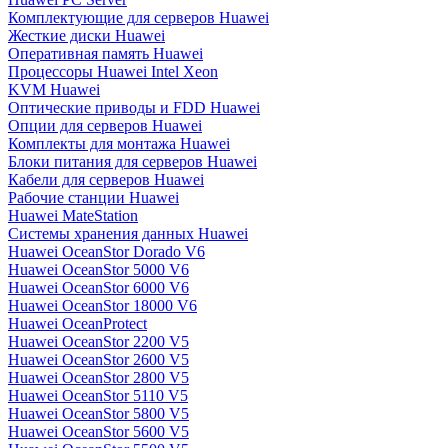
Комплектующие для серверов Huawei
Жесткие диски Huawei
Оперативная память Huawei
Процессоры Huawei Intel Xeon
KVM Huawei
Оптические приводы и FDD Huawei
Опции для серверов Huawei
Комплекты для монтажа Huawei
Блоки питания для серверов Huawei
Кабели для серверов Huawei
Рабочие станции Huawei
Huawei MateStation
Системы хранения данных Huawei
Huawei OceanStor Dorado V6
Huawei OceanStor 5000 V6
Huawei OceanStor 6000 V6
Huawei OceanStor 18000 V6
Huawei OceanProtect
Huawei OceanStor 2200 V5
Huawei OceanStor 2600 V5
Huawei OceanStor 2800 V5
Huawei OceanStor 5110 V5
Huawei OceanStor 5800 V5
Huawei OceanStor 5600 V5