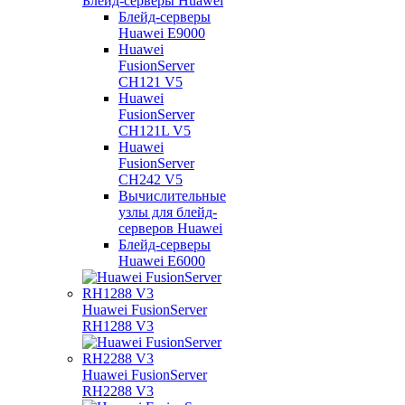
Блейд-серверы Huawei
Блейд-серверы
Huawei E9000
Huawei
FusionServer
CH121 V5
Huawei
FusionServer
CH121L V5
Huawei
FusionServer
CH242 V5
Вычислительные
узлы для блейд-
серверов Huawei
Блейд-серверы
Huawei E6000
Huawei FusionServer
RH1288 V3
Huawei FusionServer
RH2288 V3