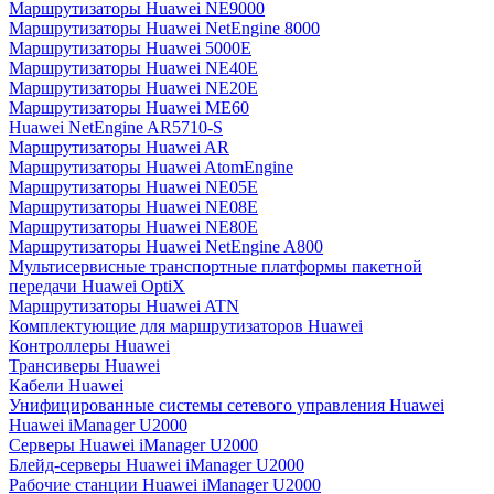
Маршрутизаторы Huawei NE9000
Маршрутизаторы Huawei NetEngine 8000
Маршрутизаторы Huawei 5000E
Маршрутизаторы Huawei NE40E
Маршрутизаторы Huawei NE20E
Маршрутизаторы Huawei ME60
Huawei NetEngine AR5710-S
Маршрутизаторы Huawei AR
Маршрутизаторы Huawei AtomEngine
Маршрутизаторы Huawei NE05E
Маршрутизаторы Huawei NE08E
Маршрутизаторы Huawei NE80E
Маршрутизаторы Huawei NetEngine A800
Мультисервисные транспортные платформы пакетной
передачи Huawei OptiX
Маршрутизаторы Huawei ATN
Комплектующие для маршрутизаторов Huawei
Контроллеры Huawei
Трансиверы Huawei
Кабели Huawei
Унифицированные системы сетевого управления Huawei
Huawei iManager U2000
Серверы Huawei iManager U2000
Блейд-серверы Huawei iManager U2000
Рабочие станции Huawei iManager U2000