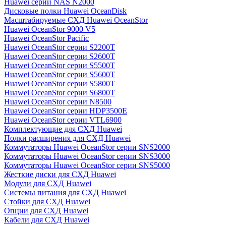
Huawei серии NAS N2000
Дисковые полки Huawei OceanDisk
Масштабируемые СХД Huawei OceanStor
Huawei OceanStor 9000 V5
Huawei OceanStor Pacific
Huawei OceanStor серии S2200T
Huawei OceanStor серии S2600T
Huawei OceanStor серии S5500T
Huawei OceanStor серии S5600T
Huawei OceanStor серии S5800T
Huawei OceanStor серии S6800T
Huawei OceanStor серии N8500
Huawei OceanStor серии HDP3500E
Huawei OceanStor серии VTL6900
Комплектующие для СХД Huawei
Полки расширения для СХД Huawei
Коммутаторы Huawei OceanStor серии SNS2000
Коммутаторы Huawei OceanStor серии SNS3000
Коммутаторы Huawei OceanStor серии SNS5000
Жесткие диски для СХД Huawei
Модули для СХД Huawei
Системы питания для СХД Huawei
Стойки для СХД Huawei
Опции для СХД Huawei
Кабели для СХД Huawei