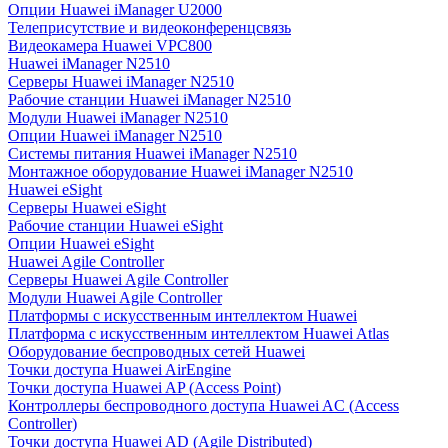
Опции Huawei iManager U2000
Телеприсутствие и видеоконференцсвязь
Видеокамера Huawei VPC800
Huawei iManager N2510
Серверы Huawei iManager N2510
Рабочие станции Huawei iManager N2510
Модули Huawei iManager N2510
Опции Huawei iManager N2510
Системы питания Huawei iManager N2510
Монтажное оборудование Huawei iManager N2510
Huawei eSight
Серверы Huawei eSight
Рабочие станции Huawei eSight
Опции Huawei eSight
Huawei Agile Controller
Серверы Huawei Agile Controller
Модули Huawei Agile Controller
Платформы с искусственным интеллектом Huawei
Платформа с искусственным интеллектом Huawei Atlas
Оборудование беспроводных сетей Huawei
Точки доступа Huawei AirEngine
Точки доступа Huawei AP (Access Point)
Контроллеры беспроводного доступа Huawei AC (Access
Controller)
Точки доступа Huawei AD (Agile Distributed)