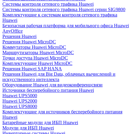
Системы контроля сетевого трафика Huawei
Системы контроля сетевого трафика Huawei серии SIG9800
Комплектующие к системам контроля сетевого трафика
Huawei
Безопасная рабочая платформа для мобильного офиса Huawei
AnyOffice
Решения Huawei
Решения Huawei MicroDC
Коммутаторы Huawei MicroDC
Маршрутизаторы Huawei MicroDC
Точки доступа Huawei MicroDC
Комплектующие Huawei MicroDC
Решения Huawei SAP HANA
Решения Huawei для Big Data, облачных вычислений и
искусственного интеллекта
Оборудование Huawei для видеоконференцсвязи
Источники бесперебойного питания Huawei
Huawei UPS5000
Huawei UPS2000
Huawei UPS8000
Комплектующие для источников бесперебойного питания
Huawei
Батарейные модули для ИБП Huawei
Модули для ИБП Huawei
Инверторные системы Huawei