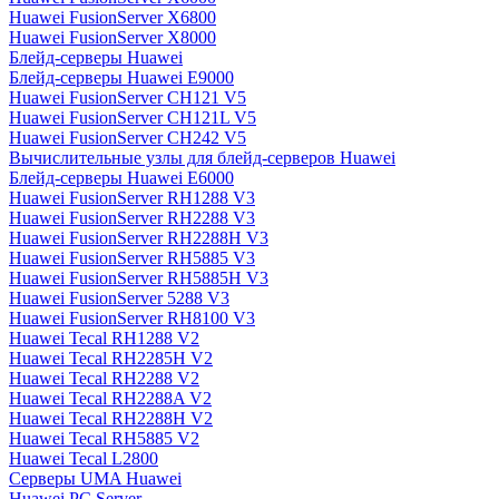
Huawei FusionServer X6800
Huawei FusionServer X8000
Блейд-серверы Huawei
Блейд-серверы Huawei E9000
Huawei FusionServer CH121 V5
Huawei FusionServer CH121L V5
Huawei FusionServer CH242 V5
Вычислительные узлы для блейд-серверов Huawei
Блейд-серверы Huawei E6000
Huawei FusionServer RH1288 V3
Huawei FusionServer RH2288 V3
Huawei FusionServer RH2288H V3
Huawei FusionServer RH5885 V3
Huawei FusionServer RH5885H V3
Huawei FusionServer 5288 V3
Huawei FusionServer RH8100 V3
Huawei Tecal RH1288 V2
Huawei Tecal RH2285H V2
Huawei Tecal RH2288 V2
Huawei Tecal RH2288A V2
Huawei Tecal RH2288H V2
Huawei Tecal RH5885 V2
Huawei Tecal L2800
Серверы UMA Huawei
Huawei PC Server