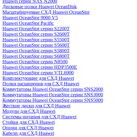
Huawei серии NAS N2000
Дисковые полки Huawei OceanDisk
Масштабируемые СХД Huawei OceanStor
Huawei OceanStor 9000 V5
Huawei OceanStor Pacific
Huawei OceanStor серии S2200T
Huawei OceanStor серии S2600T
Huawei OceanStor серии S5500T
Huawei OceanStor серии S5600T
Huawei OceanStor серии S5800T
Huawei OceanStor серии S6800T
Huawei OceanStor серии N8500
Huawei OceanStor серии HDP3500E
Huawei OceanStor серии VTL6900
Комплектующие для СХД Huawei
Полки расширения для СХД Huawei
Коммутаторы Huawei OceanStor серии SNS2000
Коммутаторы Huawei OceanStor серии SNS3000
Коммутаторы Huawei OceanStor серии SNS5000
Жесткие диски для СХД Huawei
Модули для СХД Huawei
Системы питания для СХД Huawei
Стойки для СХД Huawei
Опции для СХД Huawei
Кабели для СХД Huawei