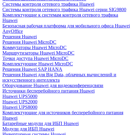
Системы контроля сетевого трафика Huawei
Системы контроля сетевого трафика Huawei серии SIG9800
Комплектующие к системам контроля сетевого трафика
Huawei
Безопасная рабочая платформа для мобильного офиса Huawei
AnyOffice
Решения Huawei
Решения Huawei MicroDC
Коммутаторы Huawei MicroDC
Маршрутизаторы Huawei MicroDC
Точки доступа Huawei MicroDC
Комплектующие Huawei MicroDC
Решения Huawei SAP HANA
Решения Huawei для Big Data, облачных вычислений и
искусственного интеллекта
Оборудование Huawei для видеоконференцсвязи
Источники бесперебойного питания Huawei
Huawei UPS5000
Huawei UPS2000
Huawei UPS8000
Комплектующие для источников бесперебойного питания
Huawei
Батарейные модули для ИБП Huawei
Модули для ИБП Huawei
Инверторные системы Huawei