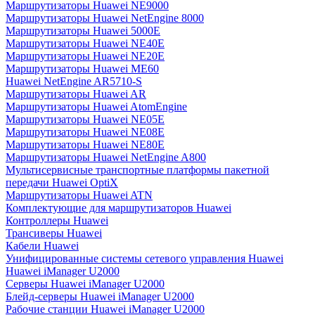
Маршрутизаторы Huawei NE9000
Маршрутизаторы Huawei NetEngine 8000
Маршрутизаторы Huawei 5000E
Маршрутизаторы Huawei NE40E
Маршрутизаторы Huawei NE20E
Маршрутизаторы Huawei ME60
Huawei NetEngine AR5710-S
Маршрутизаторы Huawei AR
Маршрутизаторы Huawei AtomEngine
Маршрутизаторы Huawei NE05E
Маршрутизаторы Huawei NE08E
Маршрутизаторы Huawei NE80E
Маршрутизаторы Huawei NetEngine A800
Мультисервисные транспортные платформы пакетной
передачи Huawei OptiX
Маршрутизаторы Huawei ATN
Комплектующие для маршрутизаторов Huawei
Контроллеры Huawei
Трансиверы Huawei
Кабели Huawei
Унифицированные системы сетевого управления Huawei
Huawei iManager U2000
Серверы Huawei iManager U2000
Блейд-серверы Huawei iManager U2000
Рабочие станции Huawei iManager U2000