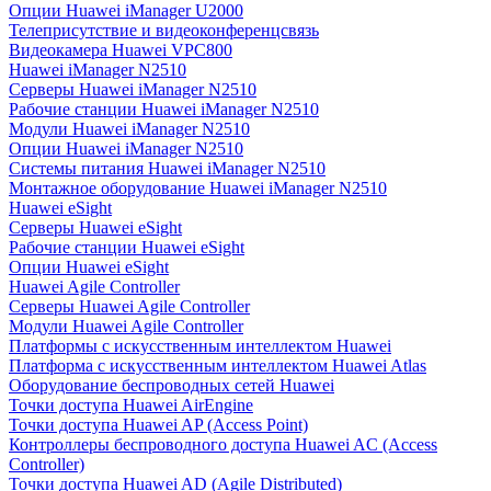
Опции Huawei iManager U2000
Телеприсутствие и видеоконференцсвязь
Видеокамера Huawei VPC800
Huawei iManager N2510
Серверы Huawei iManager N2510
Рабочие станции Huawei iManager N2510
Модули Huawei iManager N2510
Опции Huawei iManager N2510
Системы питания Huawei iManager N2510
Монтажное оборудование Huawei iManager N2510
Huawei eSight
Серверы Huawei eSight
Рабочие станции Huawei eSight
Опции Huawei eSight
Huawei Agile Controller
Серверы Huawei Agile Controller
Модули Huawei Agile Controller
Платформы с искусственным интеллектом Huawei
Платформа с искусственным интеллектом Huawei Atlas
Оборудование беспроводных сетей Huawei
Точки доступа Huawei AirEngine
Точки доступа Huawei AP (Access Point)
Контроллеры беспроводного доступа Huawei AC (Access
Controller)
Точки доступа Huawei AD (Agile Distributed)