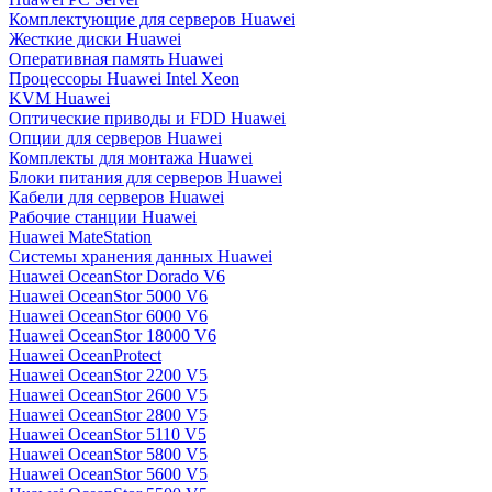
Комплектующие для серверов Huawei
Жесткие диски Huawei
Оперативная память Huawei
Процессоры Huawei Intel Xeon
KVM Huawei
Оптические приводы и FDD Huawei
Опции для серверов Huawei
Комплекты для монтажа Huawei
Блоки питания для серверов Huawei
Кабели для серверов Huawei
Рабочие станции Huawei
Huawei MateStation
Системы хранения данных Huawei
Huawei OceanStor Dorado V6
Huawei OceanStor 5000 V6
Huawei OceanStor 6000 V6
Huawei OceanStor 18000 V6
Huawei OceanProtect
Huawei OceanStor 2200 V5
Huawei OceanStor 2600 V5
Huawei OceanStor 2800 V5
Huawei OceanStor 5110 V5
Huawei OceanStor 5800 V5
Huawei OceanStor 5600 V5