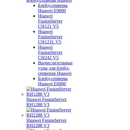
Блейд-серверы Huawei
Блейд-серверы
Huawei E9000
Huawei
FusionServer
CH121 V5
Huawei
FusionServer
CH121L V5
Huawei
FusionServer
CH242 V5
Вычислительные
узлы для блейд-
серверов Huawei
Блейд-серверы
Huawei E6000
Huawei FusionServer
RH1288 V3
Huawei FusionServer
RH2288 V3